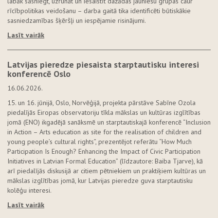
labāk sasniegt, uzrunāt un iesaistīt dažādas jauniešu grupas caur
rīcībpolitikas veidošanu – darba gaitā tika identificēti būtiskākie
sasniedzamības šķēršļi un iespējamie risinājumi.
Lasīt vairāk
Latvijas pieredze piesaista starptautisku interesi
konferencē Oslo
16.06.2026.
15. un 16. jūnijā, Oslo, Norvēģijā, projekta pārstāve Sabīne Ozola
piedalījās Eiropas observatoriju tīkla mākslas un kultūras izglītības
jomā (ENO) ikgadējā sanāksmē un starptautiskajā konferencē “Inclusion
in Action – Arts education as site for the realisation of children and
young people’s cultural rights”, prezentējot referātu “How Much
Participation Is Enough? Enhancing the Impact of Civic Participation
Initiatives in Latvian Formal Education” (līdzautore: Baiba Tjarve), kā
arī piedalījās diskusijā ar citiem pētniekiem un praktiķiem kultūras un
mākslas izglītības jomā, kur Latvijas pieredze guva starptautisku
kolēģu interesi.
Lasīt vairāk