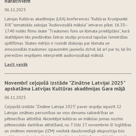
naratīviem
06.11.2025
Latvijas Kultūras akadēmijas (LKA) konferences “Kultūras Krustpunkti
XIX” tematiskās sekcijas “Audiovizuālā māksla” ietvaros plkst. 16.30–
17.40 notiks filmu skate “Trauksmes fons un klimata priekšplāns”, kurā
skatītājiem tiks piedāvātas četras studiju procesā tapušas īsmetrāžas
spēlfilmas. Skates mērķis ir rosināt diskusiju par klimata un
emocionālās trauksmes izpausmēm jauniešu dzīvē, kā arī par to, kā šīs
pieredzes iespējams interpretēt audiovizuālajā mākslā.
Lasīt vairāk
Novembrī ceļojošā izstāde "Zinātne Latvijai 2025"
apskatāma Latvijas Kultūras akadēmijas Gara mājā
06.11.2025
Ceļojošā izstāde "Zinātne Latvijai 2025" paver iespēju iepazīt 12
Latvijas zinātnes personības un viņu devumu sabiedrības un
pētniecības attīstībā. Akcentējot kultūras un mākslas jomas nozīmi
pētnieciskās darbības attīstīšanā, no 7. līdz 27. novembrim šī Izglītības
un zinātnes ministrijas (IZM) veidotā daudzveidīgā ekspozīcija būs