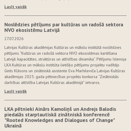
Lasīt vairāk
Noslēdzies pētījums par kultūras un radošā sektora
NVO ekosistēmu Latvijā
27.07.2026
Latvijas Kultūras akadēmijas Kultūras un mākslu institūtā noslēdzies
pētījums “Kultūras un radošā sektora NVO ekosistēmas kartēšana
Latvijā: kapacitātes, struktūras un attīstības dinamika”. Pētījumu īstenoja
LKA Kultūras un mākslu institūta lietišķo pētījumu projektu vadītājs
Gints Klāsons un zinātniskā asistente Eva Marhileviča Latvijas Kultūras
akadēmijas 2025. gada pētniecības projektu konkursa “Zinātniskās
darbības attīstība Latvijas Kultūras akadēmijā” ietvaros.
Lasīt vairāk
LKA pētnieki Ainārs Kamoliņš un Andrejs Balodis
piedalās starptautiskā zinātniskā konferencē
"Rooted Knowledges and Dialogues of Change"
Ukrainā