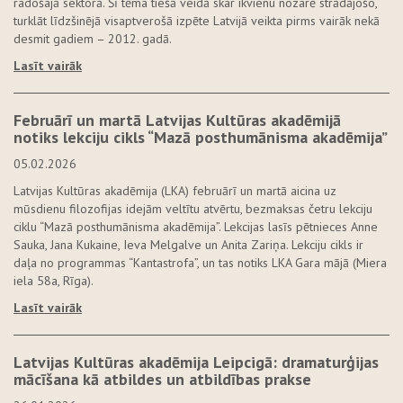
radošajā sektorā. Šī tēma tiešā veidā skar ikvienu nozarē strādājošo,
turklāt līdzšinējā visaptverošā izpēte Latvijā veikta pirms vairāk nekā
desmit gadiem – 2012. gadā.
Lasīt vairāk
Februārī un martā Latvijas Kultūras akadēmijā
notiks lekciju cikls “Mazā posthumānisma akadēmija”
05.02.2026
Latvijas Kultūras akadēmija (LKA) februārī un martā aicina uz
mūsdienu filozofijas idejām veltītu atvērtu, bezmaksas četru lekciju
ciklu “Mazā posthumānisma akadēmija”. Lekcijas lasīs pētnieces Anne
Sauka, Jana Kukaine, Ieva Melgalve un Anita Zariņa. Lekciju cikls ir
daļa no programmas “Kantastrofa”, un tas notiks LKA Gara mājā (Miera
iela 58a, Rīga).
Lasīt vairāk
Latvijas Kultūras akadēmija Leipcigā: dramaturģijas
mācīšana kā atbildes un atbildības prakse