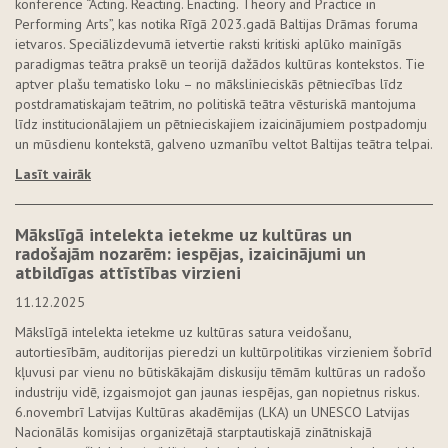
konference “Acting. Reacting. Enacting. Theory and Practice in
Performing Arts”, kas notika Rīgā 2023.gadā Baltijas Drāmas foruma
ietvaros. Speciālizdevumā ietvertie raksti kritiski aplūko mainīgās
paradigmas teātra praksē un teorijā dažādos kultūras kontekstos. Tie
aptver plašu tematisko loku – no mākslinieciskās pētniecības līdz
postdramatiskajam teātrim, no politiskā teātra vēsturiskā mantojuma
līdz institucionālajiem un pētnieciskajiem izaicinājumiem postpadomju
un mūsdienu kontekstā, galveno uzmanību veltot Baltijas teātra telpai.
Lasīt vairāk
Mākslīgā intelekta ietekme uz kultūras un
radošajām nozarēm: iespējas, izaicinājumi un
atbildīgas attīstības virzieni
11.12.2025
Mākslīgā intelekta ietekme uz kultūras satura veidošanu,
autortiesībām, auditorijas pieredzi un kultūrpolitikas virzieniem šobrīd
kļuvusi par vienu no būtiskākajām diskusiju tēmām kultūras un radošo
industriju vidē, izgaismojot gan jaunas iespējas, gan nopietnus riskus.
6.novembrī Latvijas Kultūras akadēmijas (LKA) un UNESCO Latvijas
Nacionālās komisijas organizētajā starptautiskajā zinātniskajā