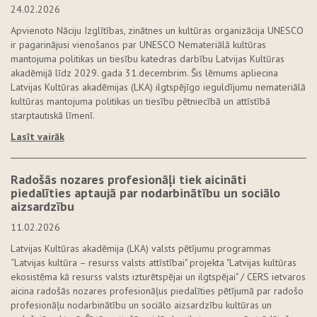
24.02.2026
Apvienoto Nāciju Izglītības, zinātnes un kultūras organizācija UNESCO
ir pagarinājusi vienošanos par UNESCO Nemateriālā kultūras
mantojuma politikas un tiesību katedras darbību Latvijas Kultūras
akadēmijā līdz 2029. gada 31.decembrim. Šis lēmums apliecina
Latvijas Kultūras akadēmijas (LKA) ilgtspējīgo ieguldījumu nemateriālā
kultūras mantojuma politikas un tiesību pētniecībā un attīstībā
starptautiskā līmenī.
Lasīt vairāk
Radošās nozares profesionāļi tiek aicināti
piedalīties aptaujā par nodarbinātību un sociālo
aizsardzību
11.02.2026
Latvijas Kultūras akadēmija (LKA) valsts pētījumu programmas
“Latvijas kultūra – resurss valsts attīstībai" projekta "Latvijas kultūras
ekosistēma kā resurss valsts izturētspējai un ilgtspējai" / CERS ietvaros
aicina radošās nozares profesionāļus piedalīties pētījumā par radošo
profesionāļu nodarbinātību un sociālo aizsardzību kultūras un