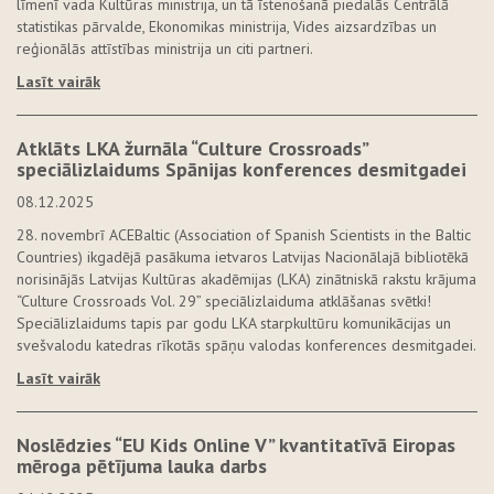
līmenī vada Kultūras ministrija, un tā īstenošanā piedalās Centrālā
statistikas pārvalde, Ekonomikas ministrija, Vides aizsardzības un
reģionālās attīstības ministrija un citi partneri.
Lasīt vairāk
Atklāts LKA žurnāla “Culture Crossroads”
speciālizlaidums Spānijas konferences desmitgadei
08.12.2025
28. novembrī ACEBaltic (Association of Spanish Scientists in the Baltic
Countries) ikgadējā pasākuma ietvaros Latvijas Nacionālajā bibliotēkā
norisinājās Latvijas Kultūras akadēmijas (LKA) zinātniskā rakstu krājuma
“Culture Crossroads Vol. 29” speciālizlaiduma atklāšanas svētki!
Speciālizlaidums tapis par godu LKA starpkultūru komunikācijas un
svešvalodu katedras rīkotās spāņu valodas konferences desmitgadei.
Lasīt vairāk
Noslēdzies “EU Kids Online V” kvantitatīvā Eiropas
mēroga pētījuma lauka darbs