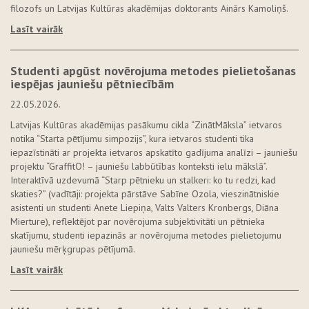
filozofs un Latvijas Kultūras akadēmijas doktorants Ainārs Kamoliņš.
Lasīt vairāk
Studenti apgūst novērojuma metodes pielietošanas
iespējas jauniešu pētniecībām
22.05.2026.
Latvijas Kultūras akadēmijas pasākumu cikla “ZinātMāksla” ietvaros
notika “Starta pētījumu simpozijs”, kura ietvaros studenti tika
iepazīstināti ar projekta ietvaros apskatīto gadījuma analīzi – jauniešu
projektu “GraffitO! – jauniešu labbūtības konteksti ielu mākslā”.
Interaktīvā uzdevumā “Starp pētnieku un stalkeri: ko tu redzi, kad
skaties?” (vadītāji: projekta pārstāve Sabīne Ozola, vieszinātniskie
asistenti un studenti Anete Liepiņa, Valts Valters Kronbergs, Diāna
Mierture), reflektējot par novērojuma subjektivitāti un pētnieka
skatījumu, studenti iepazinās ar novērojuma metodes pielietojumu
jauniešu mērķgrupas pētījumā.
Lasīt vairāk