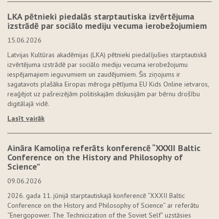
LKA pētnieki piedalās starptautiska izvērtējuma
izstrādē par sociālo mediju vecuma ierobežojumiem
15.06.2026
Latvijas Kultūras akadēmijas (LKA) pētnieki piedalījušies starptautiskā
izvērtējuma izstrādē par sociālo mediju vecuma ierobežojumu
iespējamajiem ieguvumiem un zaudējumiem. Šis ziņojums ir
sagatavots plašāka Eiropas mēroga pētījuma EU Kids Online ietvaros,
reaģējot uz pašreizējām politiskajām diskusijām par bērnu drošību
digitālajā vidē.
Lasīt vairāk
Aināra Kamoliņa referāts konferencē “XXXII Baltic
Conference on the History and Philosophy of
Science”
09.06.2026
2026. gada 11. jūnijā starptautiskajā konferencē “XXXII Baltic
Conference on the History and Philosophy of Science” ar referātu
“Energopower. The Technicization of the Soviet Self” uzstāsies