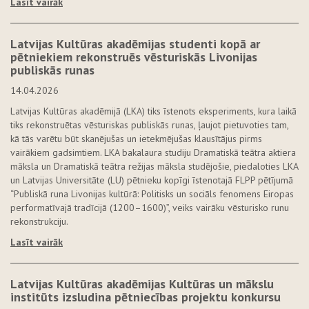
Lasīt vairāk
Latvijas Kultūras akadēmijas studenti kopā ar
pētniekiem rekonstruēs vēsturiskās Livonijas
publiskās runas
14.04.2026
Latvijas Kultūras akadēmijā (LKA) tiks īstenots eksperiments, kura laikā
tiks rekonstruētas vēsturiskas publiskās runas, ļaujot pietuvoties tam,
kā tās varētu būt skanējušas un ietekmējušas klausītājus pirms
vairākiem gadsimtiem. LKA bakalaura studiju Dramatiskā teātra aktiera
māksla un Dramatiskā teātra režijas māksla studējošie, piedaloties LKA
un Latvijas Universitāte (LU) pētnieku kopīgi īstenotajā FLPP pētījumā
“Publiskā runa Livonijas kultūrā: Politisks un sociāls fenomens Eiropas
performatīvajā tradīcijā (1200–1600)”, veiks vairāku vēsturisko runu
rekonstrukciju.
Lasīt vairāk
Latvijas Kultūras akadēmijas Kultūras un mākslu
institūts izsludina pētniecības projektu konkursu