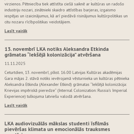
virzienos. Pētniecība tiek attīstīta ciešā saiknē ar kultūras un radošo
industriju nozari, zinātnieki skaidro attīstības barjeras, izgaismo
iespējas un izaicinājumus, kā arī piedāvā risinājumus kultūrpolitikas un
citu nozaru rīcībpolitikas veidotājiem.
Lasīt vairāk
13. novembrī LKA notiks Aleksandra Etkinda
grāmatas “Iekšējā kolonizācija” atvēršana
11.11.2025
Ceturtdien, 13. novembrī, plkst. 16.00 Latvijas Kultūras akadēmijas
Gara mājas 2. stāvā notiks ievērojamā vēsturnieka un kultūras pētnieka
Aleksandra Etkinda (Alexander Etkind) grāmatas “Iekšējā kolonizācija:
Krievijas impēriskā pieredze” (Internal Colonization: Russia's Imperial
Experience) tulkojuma latviešu valodā atvēršana.
Lasīt vairāk
LKA audiovizuālās mākslas studenti īsfilmās
pievēršas klimata un emocionālās trauksmes