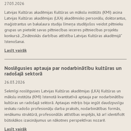
27.03.2026
Latvijas Kultūras akadēmijas Kultūras un mākslu institūts (KMI) aicina
Latvijas Kultūras akadēmijas (LKA) akadēmisko personālu, doktorantus,
maģistrantus un bakalaura studiju līmeņa studējošos veidot pētnieku
grupas un pieteikt savas pētniecības ieceres pētniecības projektu
konkursā „Zinātniskās darbības attīstība Latvijas Kultūras akadēmijā”
īstenošanai.
Lasīt vairāk
Noslēgusies aptauja par nodarbinātību kultūras un
radošajā sektorā
26.03.2026
Sekmīgi noslēgusies Latvijas Kultūras akadēmijas (LKA) Kultūras un
mākslu institūta (KMI) īstenotā kvantitatīvā aptauja par nodarbinātību
kultūras un radošajā sektorā. Aptaujas mērķis bija iegūt daudzpusīgu
ieskatu radošo profesionāļu darba praksēs, nodarbinātības formās,
ienākumu struktūrā, profesionālās attīstības iespējās, kā arī identificēt
būtiskākos izaicinājumus un nākotnes perspektīvas nozarē.
Lasīt vairāk