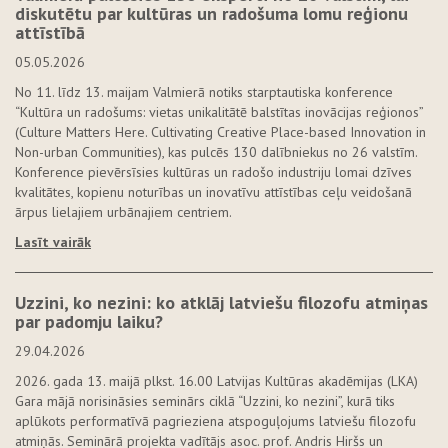
diskutētu par kultūras un radošuma lomu reģionu
attīstībā
05.05.2026
No 11. līdz 13. maijam Valmierā notiks starptautiska konference
“Kultūra un radošums: vietas unikalitātē balstītas inovācijas reģionos”
(Culture Matters Here. Cultivating Creative Place-based Innovation in
Non-urban Communities), kas pulcēs 130 dalībniekus no 26 valstīm.
Konference pievērsīsies kultūras un radošo industriju lomai dzīves
kvalitātes, kopienu noturības un inovatīvu attīstības ceļu veidošanā
ārpus lielajiem urbānajiem centriem.
Lasīt vairāk
Uzzini, ko nezini: ko atklāj latviešu filozofu atmiņas
par padomju laiku?
29.04.2026
2026. gada 13. maijā plkst. 16.00 Latvijas Kultūras akadēmijas (LKA)
Gara mājā norisināsies seminārs ciklā “Uzzini, ko nezini”, kurā tiks
aplūkots performatīvā pagrieziena atspoguļojums latviešu filozofu
atmiņās. Seminārā projekta vadītājs asoc. prof. Andris Hiršs un