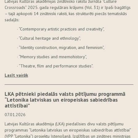
Latvijas Kultūras akadēmijas zinātnisko rakstu žurnāla “Culture
Crossroads” 2025. gada regulārais krājums (Vol. 31) ir īpaši bagātīgs
– tajā apkopoti 14 zinātniski raksti, kas strukturēti piecās tematiskās
sadaļās:
· “Contemporary artistic practices and creativity”,
· “Cultural heritage and ethnology”,
· “Identity construction, migration, and feminism”,
· “Memory studies and mnemohistory”,
· “Theatre, film and performance studies”.
Lasīt vairāk
LKA pētnieki piedalās valsts pētījumu programmā
“Letonika latviskas un eiropeiskas sabiedrības
attīstībai”
07.01.2026
Latvijas Kultūras akadēmija (LKA) piedalīsies divu valsts pētījumu
programmas “Letonika latviskas un eiropeiskas sabiedrības attīstībai”
(VPP “Letonika”) projektu īstenošanā. Izglītības un zinātnes ministrijas