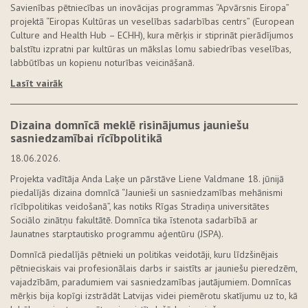
Savienības pētniecības un inovācijas programmas “Apvārsnis Eiropa”
projektā “Eiropas Kultūras un veselības sadarbības centrs” (European
Culture and Health Hub – ECHH), kura mērķis ir stiprināt pierādījumos
balstītu izpratni par kultūras un mākslas lomu sabiedrības veselības,
labbūtības un kopienu noturības veicināšanā.
Lasīt vairāk
Dizaina domnīcā meklē risinājumus jauniešu
sasniedzamībai rīcībpolitikā
18.06.2026.
Projekta vadītāja Anda Laķe un pārstāve Liene Valdmane 18. jūnijā
piedalījās dizaina domnīcā “Jaunieši un sasniedzamības mehānismi
rīcībpolitikas veidošanā”, kas notiks Rīgas Stradiņa universitātes
Sociālo zinātņu fakultātē. Domnīca tika īstenota sadarbībā ar
Jaunatnes starptautisko programmu aģentūru (JSPA).
Domnīcā piedalījās pētnieki un politikas veidotāji, kuru līdzšinējais
pētnieciskais vai profesionālais darbs ir saistīts ar jauniešu pieredzēm,
vajadzībām, paradumiem vai sasniedzamības jautājumiem. Domnīcas
mērķis bija kopīgi izstrādāt Latvijas videi piemērotu skatījumu uz to, kā