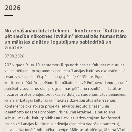
2026​
No zināšanām līdz ietekmei – konference “Kultūras
pētniecība nākotnes izvēlēm" aktualizēs humanitāro
un mākslas zinātņu ieguldījumu sabiedrībā un
zinātnē
07.08.2026
2026. gada 9. un 10. septembrī Rīgā norisināsies Kultūras ministrijas
valsts pētījumu programmas projekta "Latvijas kultūras ekosistēma kā
resurss valsts izturētspējai un ilgtspējai" / CERS noslēguma
konference “Kultūras pētniecība nākotnes izvēlēm”, divu dienu garumā
pulcējot visus, kurus skar programmas pētījumu rezultāti, – kultūras
nozares profesionāļus, politikas veidotājus, studentus, citus pētniekus,
kā arī ar Latvijas kultūras un mākslas dzīvi saistītus interesentus.
Konferencē tiks atklāta projekta ietvaros iegūto zināšanu un
identificēto nozares problēmu risinājumu ietekme uz mūsdienu
kultūru, mākslu, kultūrpolitiku un Latvijas iedzīvotājiem. Konferenci
organizē Latvijas Kultūras akadēmija (projekta vadošais partneris),
Latvijas Nacionālā bibliotēka, Latvijas Mākslas akadēmija, Jāzepa Vītola