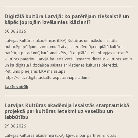
Digitālā kultūra Latvijā: ko patērējam tiešsaistē un
kāpēc joprojām izvēlamies klātieni?
30.06.2026
Latvijas Kultūras akadēmijas (LKA) Kultūras un mākslu institūts
publicējis pētījuma ziņojumu “Latvijas iedzīvotāju digitālā kultūras
patēriņa paradumi”, kurā analizēts, kā digitālās tehnoloģijas ietekmē
kultūras patēriņu Latvijā, kā iedzīvotāji izmanto digitālo kultūras saturu
un kā digitālā līdzdalība saistās ar klātienes kultūras pieredzi.
Pētījums pieejams LKA mājaslapā:
https://ej.uz/digitalaskulturaspaterinaparadumi.
Lasīt vairāk
Latvijas Kultūras akadēmija iesaistās starptautiskā
projektā par kultūras ietekmi uz veselību un
labbūtību
29.06.2026
Latvijas Kultūras akadēmija (LKA) kļuvusi par partneri Eiropas