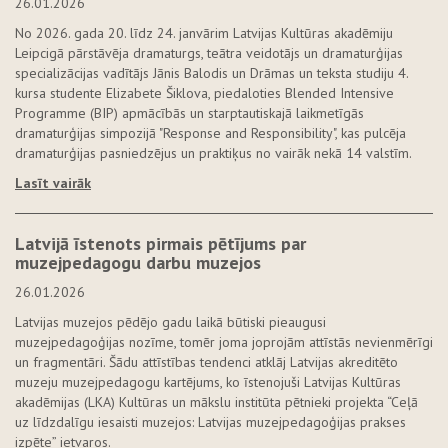
26.01.2026
No 2026. gada 20. līdz 24. janvārim Latvijas Kultūras akadēmiju
Leipcigā pārstāvēja dramaturgs, teātra veidotājs un dramaturģijas
specializācijas vadītājs Jānis Balodis un Drāmas un teksta studiju 4.
kursa studente Elizabete Šiklova, piedaloties Blended Intensive
Programme (BIP) apmācībās un starptautiskajā laikmetīgās
dramaturģijas simpozijā "Response and Responsibility", kas pulcēja
dramaturģijas pasniedzējus un praktiķus no vairāk nekā 14 valstīm.
Lasīt vairāk
Latvijā īstenots pirmais pētījums par
muzejpedagogu darbu muzejos
26.01.2026
Latvijas muzejos pēdējo gadu laikā būtiski pieaugusi
muzejpedagoģijas nozīme, tomēr joma joprojām attīstās nevienmērīgi
un fragmentāri. Šādu attīstības tendenci atklāj Latvijas akreditēto
muzeju muzejpedagogu kartējums, ko īstenojuši Latvijas Kultūras
akadēmijas (LKA) Kultūras un mākslu institūta pētnieki projekta “Ceļā
uz līdzdalīgu iesaisti muzejos: Latvijas muzejpedagoģijas prakses
izpēte” ietvaros.