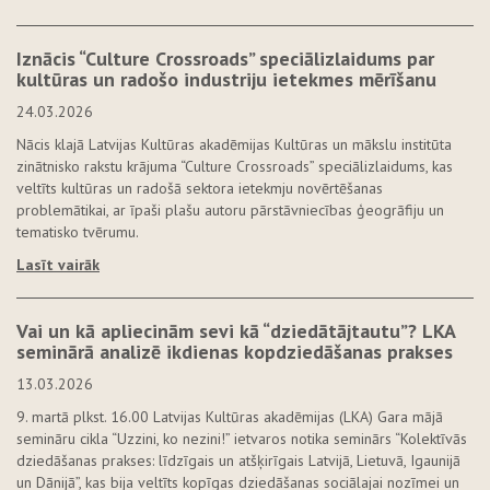
Iznācis “Culture Crossroads” speciālizlaidums par
kultūras un radošo industriju ietekmes mērīšanu
24.03.2026
Nācis klajā Latvijas Kultūras akadēmijas Kultūras un mākslu institūta
zinātnisko rakstu krājuma “Culture Crossroads” speciālizlaidums, kas
veltīts kultūras un radošā sektora ietekmju novērtēšanas
problemātikai, ar īpaši plašu autoru pārstāvniecības ģeogrāfiju un
tematisko tvērumu.
Lasīt vairāk
Vai un kā apliecinām sevi kā “dziedātājtautu”? LKA
seminārā analizē ikdienas kopdziedāšanas prakses
13.03.2026
9. martā plkst. 16.00 Latvijas Kultūras akadēmijas (LKA) Gara mājā
semināru cikla “Uzzini, ko nezini!” ietvaros notika seminārs “Kolektīvās
dziedāšanas prakses: līdzīgais un atšķirīgais Latvijā, Lietuvā, Igaunijā
un Dānijā”, kas bija veltīts kopīgas dziedāšanas sociālajai nozīmei un