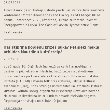
23.07.2026
Ainārs Kamoliņš un Andrejs Balodis piedalījās starptautiskā zinātniskā
konferencē "Rooted Knowledges and Dialogues of Change", RUTA
Annual Conference 2026, Užhorodā, Ukrainā ar referātu "Soviet
Energopower in Latvia: The Case of Latvian Hydroelectric Plants".
Lasīt vairāk
Kas stiprina kopienu krīzes laikā? Pētnieki meklē
atbildes Nautrānu kultūrtelpā
20.07.2026
2026. gada 10. jūlijā Nautrānu kultūras centrā ar noslēguma
pasākumu pētniekiem un Nautrānu kultūrtelpas iedzīvotājiem
noslēdzās Latvijas Universitātes Literatūras, folkloras un mākslas
institūta (LU LFMI) Latviešu folkloras krātuves, Latvijas Kultūras
akadēmijas (LKA), Rīgas Stradiņa universitātes un latgaliešu kultūras
kustības "Volūda" kopīgi organizētā ekspedīcija Rēzeknes novada
Nautrēnu un Ilzeskalna, kā arī Ludzas novada Mežvidu pagastā.
Ekspedīcija norisinājās no 6. līdz 10. jūlijam.
Lasīt vairāk