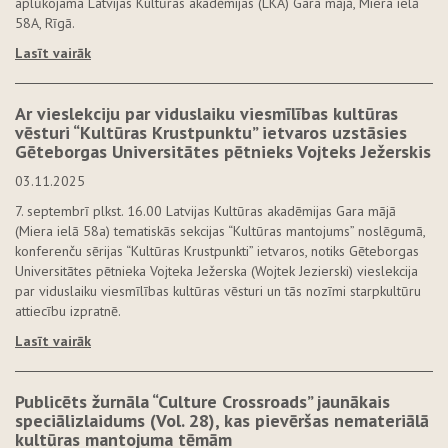
aplūkojama Latvijas Kultūras akadēmijas (LKA) Gara mājā, Miera ielā
58A, Rīgā.
Lasīt vairāk
Ar vieslekciju par viduslaiku viesmīlības kultūras
vēsturi “Kultūras Krustpunktu” ietvaros uzstāsies
Gēteborgas Universitātes pētnieks Vojteks Ježerskis
03.11.2025
7. septembrī plkst. 16.00 Latvijas Kultūras akadēmijas Gara mājā
(Miera ielā 58a) tematiskās sekcijas “Kultūras mantojums” noslēgumā,
konferenču sērijas “Kultūras Krustpunkti” ietvaros, notiks Gēteborgas
Universitātes pētnieka Vojteka Ježerska (Wojtek Jezierski) vieslekcija
par viduslaiku viesmīlības kultūras vēsturi un tās nozīmi starpkultūru
attiecību izpratnē.
Lasīt vairāk
Publicēts žurnāla “Culture Crossroads” jaunākais
speciālizlaidums (Vol. 28), kas pievēršas nemateriālā
kultūras mantojuma tēmām