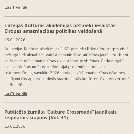
Lasīt vairāk
Latvijas Kultūras akadēmijas pētnieki iesaistās
Eiropas amatniecības politikas veidošanā
19.01.2026
Ar Latvijas Kultūras akadēmijas (LKA) pētnieku līdzdalību starptautiskā
mērogā tiek aktualizēti vairāki amatniecības attīstības jautājumi, risinot
sadrumstalotās amatniecības ekosistēmas problēmas. Gada nogalē
tika izstrādātas un Eiropas Komisijai prezentētas politikas
rekomendācijas, savukārt 2026. gada janvārī amatniecības nākotnes
jautājumi tiks apspriesti divās starptautiskās konferencēs – Antverpenē
un Briselē.
Lasīt vairāk
Publicēts žurnāla “Culture Crossroads” jaunākais
regulārais krājums (Vol. 31)
13.01.2026