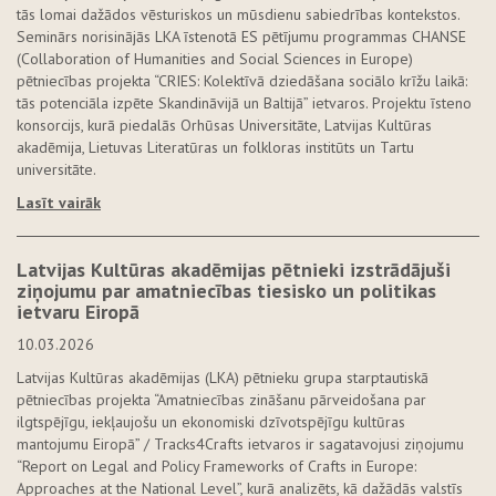
tās lomai dažādos vēsturiskos un mūsdienu sabiedrības kontekstos.
Seminārs norisinājās LKA īstenotā ES pētījumu programmas CHANSE
(Collaboration of Humanities and Social Sciences in Europe)
pētniecības projekta “CRIES: Kolektīvā dziedāšana sociālo krīžu laikā:
tās potenciāla izpēte Skandināvijā un Baltijā” ietvaros. Projektu īsteno
konsorcijs, kurā piedalās Orhūsas Universitāte, Latvijas Kultūras
akadēmija, Lietuvas Literatūras un folkloras institūts un Tartu
universitāte.
Lasīt vairāk
Latvijas Kultūras akadēmijas pētnieki izstrādājuši
ziņojumu par amatniecības tiesisko un politikas
ietvaru Eiropā
10.03.2026
Latvijas Kultūras akadēmijas (LKA) pētnieku grupa starptautiskā
pētniecības projekta “Amatniecības zināšanu pārveidošana par
ilgtspējīgu, iekļaujošu un ekonomiski dzīvotspējīgu kultūras
mantojumu Eiropā” / Tracks4Crafts ietvaros ir sagatavojusi ziņojumu
“Report on Legal and Policy Frameworks of Crafts in Europe:
Approaches at the National Level”, kurā analizēts, kā dažādās valstīs