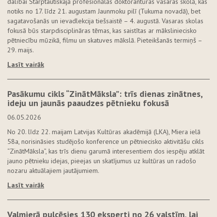
dalībai Starptautiskajā profesionālās doktorantūras vasaras skolā, kas
notiks no 17. līdz 21. augustam Jaunmoku pilī (Tukuma novadā), bet
sagatavošanās un ievadlekcija tiešsaistē – 4. augustā. Vasaras skolas
fokusā būs starpdisciplināras tēmas, kas saistītas ar māksliniecisko
pētniecību mūzikā, filmu un skatuves mākslā. Pieteikšanās termiņš –
29. maijs.
Lasīt vairāk
Pasākumu cikls “ZinātMāksla”: trīs dienas zinātnes,
ideju un jaunās paaudzes pētnieku fokusā
06.05.2026
No 20. līdz 22. maijam Latvijas Kultūras akadēmijā (LKA), Miera ielā
58a, norisināsies studējošo konference un pētniecisko aktivitāšu cikls
“ZinātMāksla”, kas trīs dienu garumā interesentiem dos iespēju atklāt
jauno pētnieku idejas, pieejas un skatījumus uz kultūras un radošo
nozaru aktuālajiem jautājumiem.
Lasīt vairāk
Valmierā pulcēsies 130 eksperti no 26 valstīm, lai