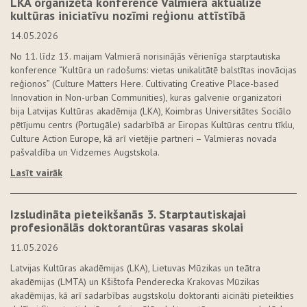
LKA organizētā konference Valmierā aktualizē
kultūras iniciatīvu nozīmi reģionu attīstībā
14.05.2026
No 11. līdz 13. maijam Valmierā norisinājās vērienīga starptautiska
konference “Kultūra un radošums: vietas unikalitātē balstītas inovācijas
reģionos” (Culture Matters Here. Cultivating Creative Place-based
Innovation in Non-urban Communities), kuras galvenie organizatori
bija Latvijas Kultūras akadēmija (LKA), Koimbras Universitātes Sociālo
pētījumu centrs (Portugāle) sadarbībā ar Eiropas Kultūras centru tīklu,
Culture Action Europe, kā arī vietējie partneri – Valmieras novada
pašvaldība un Vidzemes Augstskola.
Lasīt vairāk
Izsludināta pieteikšanās 3. Starptautiskajai
profesionālās doktorantūras vasaras skolai
11.05.2026
Latvijas Kultūras akadēmijas (LKA), Lietuvas Mūzikas un teātra
akadēmijas (LMTA) un Kšištofa Penderecka Krakovas Mūzikas
akadēmijas, kā arī sadarbības augstskolu doktoranti aicināti pieteikties