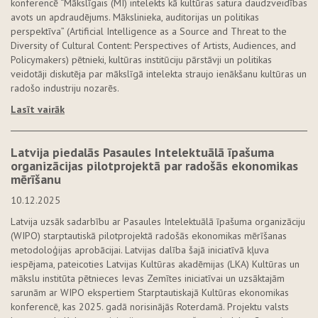
konferencē “Mākslīgais (MI) intelekts kā kultūras satura daudzveidības
avots un apdraudējums. Mākslinieka, auditorijas un politikas
perspektīva” (Artificial Intelligence as a Source and Threat to the
Diversity of Cultural Content: Perspectives of Artists, Audiences, and
Policymakers) pētnieki, kultūras institūciju pārstāvji un politikas
veidotāji diskutēja par mākslīgā intelekta straujo ienākšanu kultūras un
radošo industriju nozarēs.
Lasīt vairāk
Latvija piedalās Pasaules Intelektuālā īpašuma
organizācijas pilotprojektā par radošās ekonomikas
mērīšanu
10.12.2025
Latvija uzsāk sadarbību ar Pasaules Intelektuālā īpašuma organizāciju
(WIPO) starptautiskā pilotprojektā radošās ekonomikas mērīšanas
metodoloģijas aprobācijai. Latvijas dalība šajā iniciatīvā kļuva
iespējama, pateicoties Latvijas Kultūras akadēmijas (LKA) Kultūras un
mākslu institūta pētnieces Ievas Zemītes iniciatīvai un uzsāktajām
sarunām ar WIPO ekspertiem Starptautiskajā Kultūras ekonomikas
konferencē, kas 2025. gadā norisinājās Roterdamā. Projektu valsts