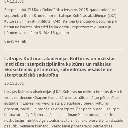
04.12.2025
Starptautiskā “EU Kids Online” tīkla ietvaros 2025. gada rudenī, no 1.
septembra līdz 30. novembrim, Latvijas Kultūras akadēmijas (LKA)
Kultūras un mākslu institūts (KMI) īstenoja kvantitatīvā pētījuma par
bērnu tiešsaistes pieredzi lauka darbu - reprezentatīvu aptauju
bērniem vecumā no 9 līdz 16 gadiem.
Lasīt vairāk
Latvijas Kultūras akadēmijas Kultūras un mākslas
institūts: starpdisciplināra kultūras un mākslas
ekosistēmas pētniecība, sabiedrības iesaiste un
starptautiskā sadarbība
25.11.2025
Latvijas Kultūras akadēmijas (LKA) Kultūras un mākslu institūts (KMI) ir
viens no dinamiskākajiem humanitāro un sociālo zinātņu pētniecības
institūtiem Latvijā, kas veicina starpdisciplināru pieeju kultūras
procesu, mākslu un radošā sektora izpētē. Par pēdējo gadu izaugsmi
liecina straujš pētījumu, zinātnieku un finansējuma pieaugums. To
nodrošinājis mērķtiecīgs atbalsts izcilu zinātnieku piesaistei un dažādu
paaudžu pētnieku komandu veidošanai prioritārajos pētniecības