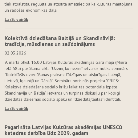
tiek atbalstīta, regulēta un attīstīta amatniecība kā kultūras mantojuma
un radošās ekonomikas daļa.
Lasīt vairāk
Kolektīvā dziedāšana Baltijā un Skandināvijā:
tradīcija, mūsdienas un salīdzinājums
02.03.2026
9. martā plkst. 16.00 Latvijas Kultūras akadēmijas Gara mājā (Miera
ielā 58a) pasākuma cikla “Uzzini, ko nezini” ietvaros notiks seminārs
“Kolektīvās dziedāšanas prakses: līdzīgais un atšķirīgais Latvijā,
Lietuvā, Igaunijā un Dānijā”. Seminārs norisinās projekta “CRIES:
Kolektīvā dziedāšana sociālo krīžu laikā: tās potenciāla izpēte
Skandināvijā un Baltijā” ietvaros un turpinās diskusiju par kopīgi
dziedātas dziesmas sociālo spēku un "dziedātājtautas" identitāti.
Lasīt vairāk
Pagarināta Latvijas Kultūras akadēmijas UNESCO
katedras darbība līdz 2029. gadam