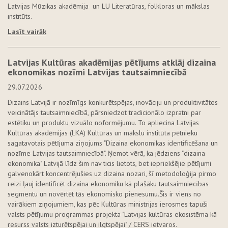
Latvijas Mūzikas akadēmija un LU Literatūras, folkloras un mākslas
institūts.
Lasīt vairāk
Latvijas Kultūras akadēmijas pētījums atklāj dizaina
ekonomikas nozīmi Latvijas tautsaimniecībā
29.07.2026
Dizains Latvijā ir nozīmīgs konkurētspējas, inovāciju un produktivitātes
veicinātājs tautsaimniecībā, pārsniedzot tradicionālo izpratni par
estētiku un produktu vizuālo noformējumu. To apliecina Latvijas
Kultūras akadēmijas (LKA) Kultūras un mākslu institūta pētnieku
sagatavotais pētījuma ziņojums "Dizaina ekonomikas identificēšana un
nozīme Latvijas tautsaimniecībā". Ņemot vērā, ka jēdziens "dizaina
ekonomika" Latvijā līdz šim nav ticis lietots, bet iepriekšējie pētījumi
galvenokārt koncentrējušies uz dizaina nozari, šī metodoloģija pirmo
reizi ļauj identificēt dizaina ekonomiku kā plašāku tautsaimniecības
segmentu un novērtēt tās ekonomisko pienesumu.Šis ir viens no
vairākiem ziņojumiem, kas pēc Kultūras ministrijas ierosmes tapuši
valsts pētījumu programmas projekta "Latvijas kultūras ekosistēma kā
resurss valsts izturētspējai un ilgtspējai" / CERS ietvaros.