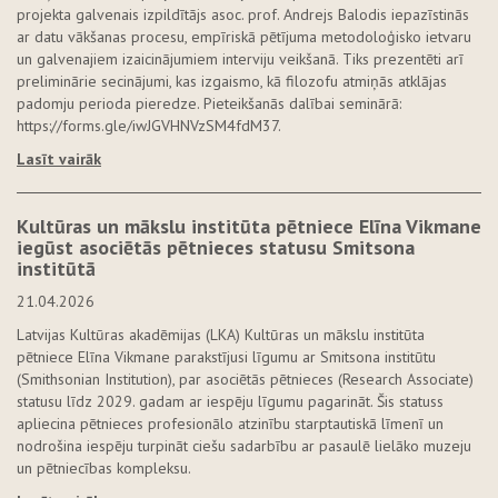
projekta galvenais izpildītājs asoc. prof. Andrejs Balodis iepazīstinās
ar datu vākšanas procesu, empīriskā pētījuma metodoloģisko ietvaru
un galvenajiem izaicinājumiem interviju veikšanā. Tiks prezentēti arī
preliminārie secinājumi, kas izgaismo, kā filozofu atmiņās atklājas
padomju perioda pieredze. Pieteikšanās dalībai seminārā:
https://forms.gle/iwJGVHNVzSM4fdM37.
Lasīt vairāk
Kultūras un mākslu institūta pētniece Elīna Vikmane
iegūst asociētās pētnieces statusu Smitsona
institūtā
21.04.2026
Latvijas Kultūras akadēmijas (LKA) Kultūras un mākslu institūta
pētniece Elīna Vikmane parakstījusi līgumu ar Smitsona institūtu
(Smithsonian Institution), par asociētās pētnieces (Research Associate)
statusu līdz 2029. gadam ar iespēju līgumu pagarināt. Šis statuss
apliecina pētnieces profesionālo atzinību starptautiskā līmenī un
nodrošina iespēju turpināt ciešu sadarbību ar pasaulē lielāko muzeju
un pētniecības kompleksu.