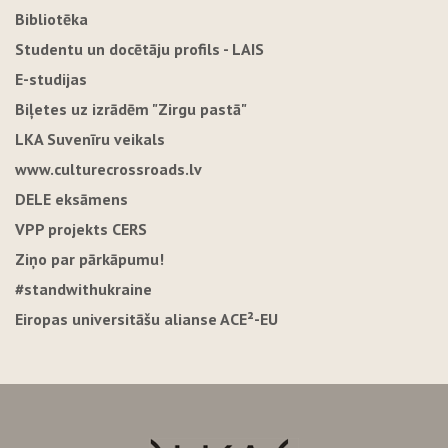
Bibliotēka
Studentu un docētāju profils - LAIS
E-studijas
Biļetes uz izrādēm "Zirgu pastā"
LKA Suvenīru veikals
www.culturecrossroads.lv
DELE eksāmens
VPP projekts CERS
Ziņo par pārkāpumu!
#standwithukraine
Eiropas universitāšu alianse ACE²-EU