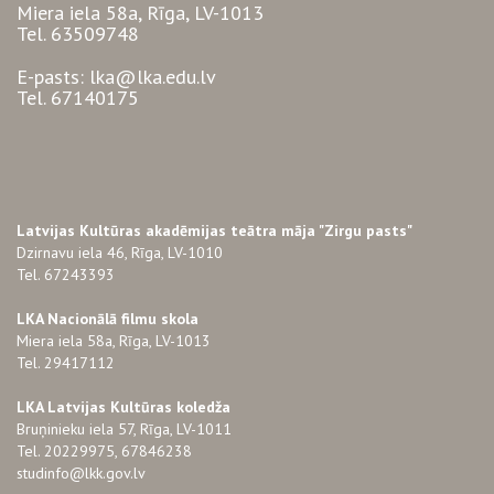
Miera iela 58a, Rīga, LV-1013
Tel. 63509748
E-pasts: lka@lka.edu.lv
Tel. 67140175
Latvijas Kultūras akadēmijas teātra māja "Zirgu pasts"
Dzirnavu iela 46, Rīga, LV-1010
Tel. 67243393
LKA Nacionālā filmu skola
Miera iela 58a, Rīga, LV-1013
Tel. 29417112
LKA Latvijas Kultūras koledža
Bruņinieku iela 57, Rīga, LV-1011
Tel. 20229975, 67846238
studinfo@lkk.gov.lv