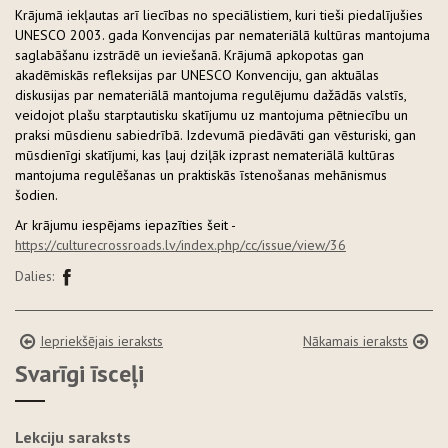
Krājumā iekļautas arī liecības no speciālistiem, kuri tieši piedalījušies
UNESCO 2003. gada Konvencijas par nemateriālā kultūras mantojuma
saglabāšanu izstrādē un ieviešanā. Krājumā apkopotas gan
akadēmiskās refleksijas par UNESCO Konvenciju, gan aktuālas
diskusijas par nemateriālā mantojuma regulējumu dažādās valstīs,
veidojot plašu starptautisku skatījumu uz mantojuma pētniecību un
praksi mūsdienu sabiedrībā. Izdevumā piedāvāti gan vēsturiski, gan
mūsdienīgi skatījumi, kas ļauj dziļāk izprast nemateriālā kultūras
mantojuma regulēšanas un praktiskās īstenošanas mehānismus
šodien.
Ar krājumu iespējams iepazīties šeit -
https://culturecrossroads.lv/index.php/cc/issue/view/36
Dalies:
Iepriekšējais ieraksts
Nākamais ieraksts
Svarīgi īsceļi
Lekciju saraksts