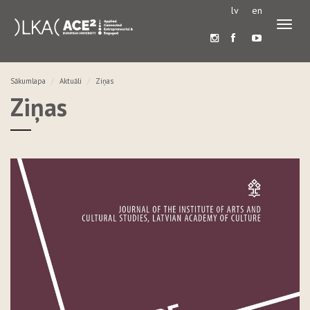
lv
en
Pārslē
navigā
Sākumlapa
Aktuāli
Ziņas
Ziņas