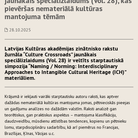
jaunākais speciālizlaidums (Vol. 28), kas
pievēršas nemateriālā kultūras
mantojuma tēmām
28.10.2025
Latvijas Kultūras akadēmijas zinātnisko rakstu
žurnāla “Culture Crossroads” jaunākais
speciālizlaidums (Vol. 28) ir veltīts starptautiskā
simpozija “Naming / Norming: Interdisciplinary
Approaches to Intangible Cultural Heritage (ICH)”
materiāliem.
Krājumā ir iekļauti vairāki starptautisku autoru raksti, kas aptver
dažādas nemateriālā kultūras mantojuma jomas, pētnieciskās pieejas
un gadījumu analīzes no dažādām valstīm. Raksti analizē gan
teorētiskus, gan praktiskus aspektus – mantojuma klasifikāciju,
daudzveidību, mūsdienu attīstības tendences, kopienu un pētnieku
lomu, starpdisciplināru sadarbību, kā arī piemērus no Francijas,
Brazīlijas, Ķīnas, Vācijas u.c.