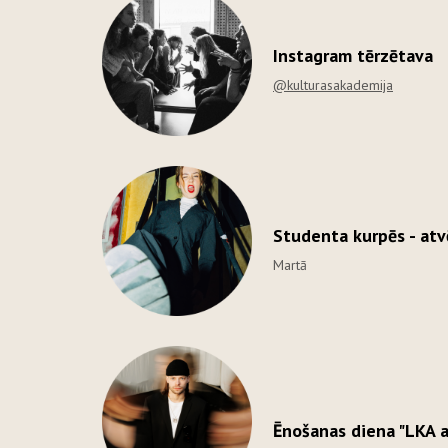
Instagram tērzētava
@kulturasakademija
Studenta kurpēs - atvē
Martā
Ēnošanas diena "LKA 