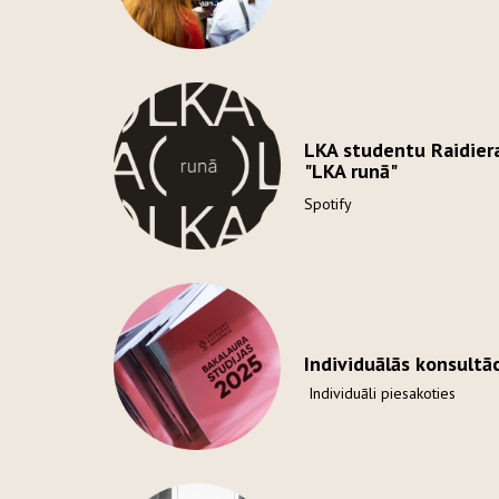
LKA studentu Raidier
"LKA runā"
Spotify
Individuālās konsultā
Individuāli piesakoties