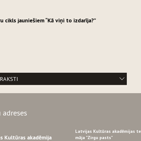
cikls jauniešiem “Kā viņi to izdarīja?”
ERAKSTI
 adreses
Latvijas Kultūras akadēmijas t
as Kultūras akadēmija
māja "Zirgu pasts"