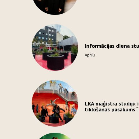
Informācijas diena stu
Aprīlī
LKA maģistra studiju 
tīklošanās pasākums “