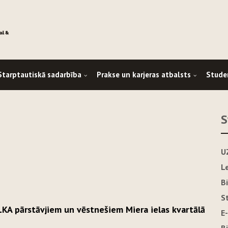
Starptautiskā sadarbība
Prakse un karjeras atbalsts
Stude
S
U
L
B
S
 LKA pārstāvjiem un vēstnešiem Miera ielas kvartālā
E