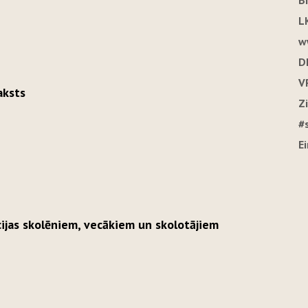
B
L
w
D
V
aksts
Z
#
E
cijas skolēniem, vecākiem un skolotājiem