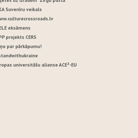
iļetes uz izrādēm "Zirgu pastā"
KA Suvenīru veikals
ww.culturecrossroads.lv
ELE eksāmens
PP projekts CERS
iņo par pārkāpumu!
standwithukraine
iropas universitāšu alianse ACE²-EU