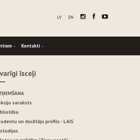
LV
EN
ntiem
Kontakti
varīgi īsceļi
ZŅEMŠANA
ekciju saraksts
ibliotēka
tudentu un docētāju profils - LAIS
-studijas