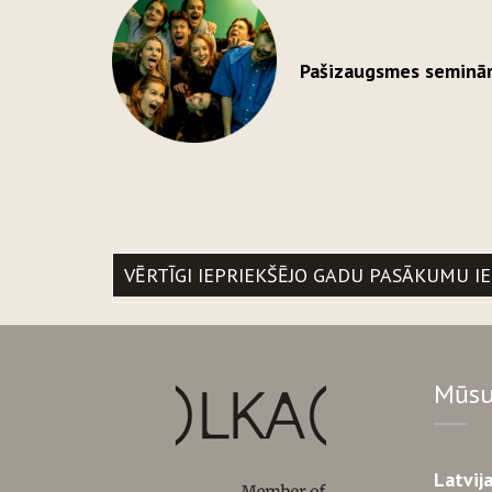
Pašizaugsmes semināru 
VĒRTĪGI IEPRIEKŠĒJO GADU PASĀKUMU I
Mūsu
Latvij