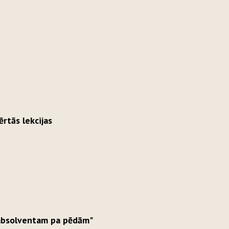
rtās lekcijas
absolventam pa pēdām"