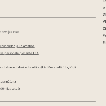
L
w
D
V
Z
kadēmijas ēkās
#
E
konsolidācija un attīstība
skā personāla piesaiste LKA
as Tabakas fabrikas kvartāla ēkās Miera ielā 58a, Rīgā
stiprināšana
adēmijas telpās