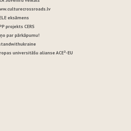
KA Suvenīru veikals
ww.culturecrossroads.lv
ELE eksāmens
PP projekts CERS
iņo par pārkāpumu!
standwithukraine
iropas universitāšu alianse ACE²-EU