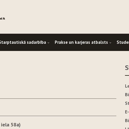
Starptautiskā sadarbība
Prakse un karjeras atbalsts
Stude
S
L
B
S
E
B
 iela 58a)