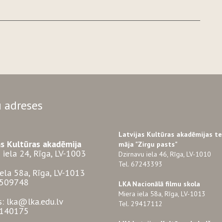
 adreses
Latvijas Kultūras akadēmijas t
as Kultūras akadēmija
māja "Zirgu pasts"
 iela 24, Rīga, LV-1003
Dzirnavu iela 46, Rīga, LV-1010
Tel. 67243393
iela 58a, Rīga, LV-1013
3509748
LKA Nacionālā filmu skola
Miera iela 58a, Rīga, LV-1013
s: lka@lka.edu.lv
Tel. 29417112
7140175