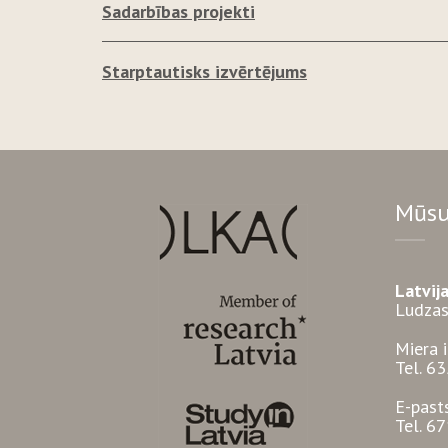
Sadarbības projekti
Starptautisks izvērtējums
Mūsu
Latvij
Ludzas
Miera 
Tel. 6
E-past
Tel. 6