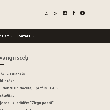
LV
EN
ntiem
Kontakti
varīgi īsceļi
ekciju saraksts
ibliotēka
tudentu un docētāju profils - LAIS
-studijas
iļetes uz izrādēm "Zirgu pastā"