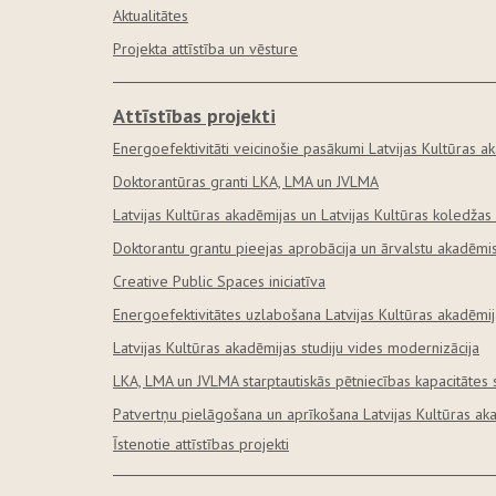
Aktualitātes
Projekta attīstība un vēsture
Attīstības projekti
Energoefektivitāti veicinošie pasākumi Latvijas Kultūras a
Doktorantūras granti LKA, LMA un JVLMA
Latvijas Kultūras akadēmijas un Latvijas Kultūras koledžas 
Doktorantu grantu pieejas aprobācija un ārvalstu akadēmi
Creative Public Spaces iniciatīva
Energoefektivitātes uzlabošana Latvijas Kultūras akadēmij
Latvijas Kultūras akadēmijas studiju vides modernizācija
LKA, LMA un JVLMA starptautiskās pētniecības kapacitātes 
Patvertņu pielāgošana un aprīkošana Latvijas Kultūras ak
Īstenotie attīstības projekti