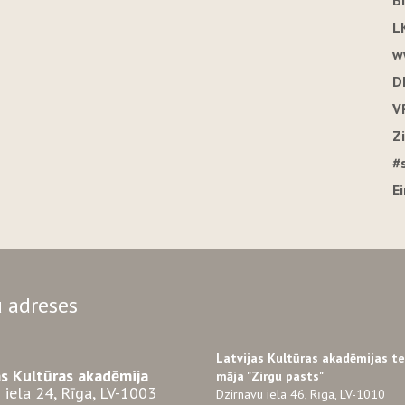
B
L
w
D
V
Z
#
E
 adreses
Latvijas Kultūras akadēmijas t
as Kultūras akadēmija
māja "Zirgu pasts"
 iela 24, Rīga, LV-1003
Dzirnavu iela 46, Rīga, LV-1010