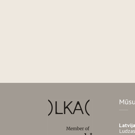
Mūsu
Latvij
Ludzas