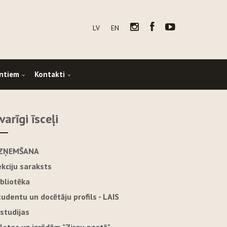
LV
EN
ntiem
Kontakti
varīgi īsceļi
ZŅEMŠANA
ekciju saraksts
ibliotēka
tudentu un docētāju profils - LAIS
-studijas