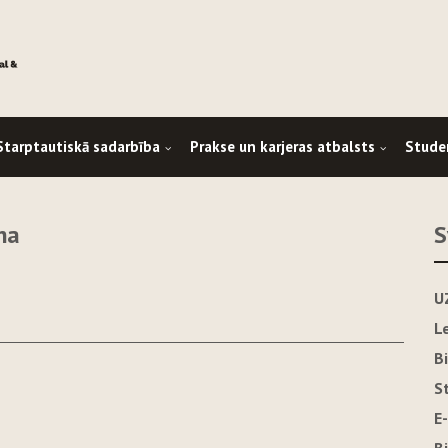
Starptautiskā sadarbība
Prakse un karjeras atbalsts
Stude
na
S
U
L
B
S
E