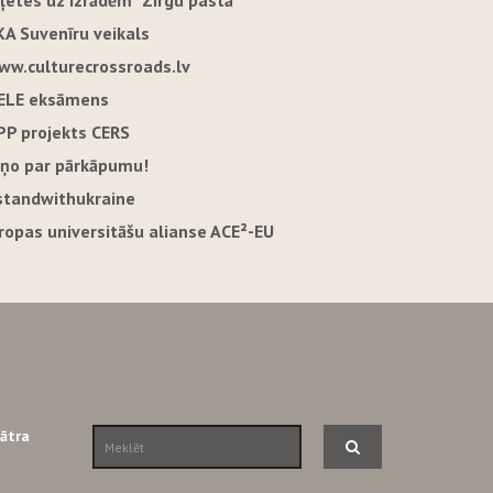
iļetes uz izrādēm "Zirgu pastā"
KA Suvenīru veikals
ww.culturecrossroads.lv
ELE eksāmens
PP projekts CERS
iņo par pārkāpumu!
standwithukraine
iropas universitāšu alianse ACE²-EU
eātra