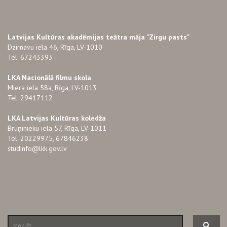
Latvijas Kultūras akadēmijas teātra māja "Zirgu pasts"
Dzirnavu iela 46, Rīga, LV-1010
Tel. 67243393
LKA Nacionālā filmu skola
Miera iela 58a, Rīga, LV-1013
Tel. 29417112
LKA Latvijas Kultūras koledža
Bruņinieku iela 57, Rīga, LV-1011
Tel. 20229975, 67846238
studinfo@lkk.gov.lv