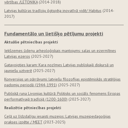
vērtības /LETONIKA
(2014-2018)
Latvijas kultūras tradīciju ilgtspēja inovatīvā vidē/ Habitus
(2014-
2017)
Fundamentālo un lietišķo pētījumu projekti
Aktuālie pētniecības projekti
Iekšzemes ūdeņu arheoloģiskais mantojums: salas un ezermītnes
Latvijas ezeros
(2025-2027)
Gatavojoties karam: Kara nozīmes Latvijas publiskajā diskursā un
jauniešu uztverē
(2025-2027)
Konversijas un pārrāvumi: latviešu filozofijas epistēmiskās stratēģijas
padomju periodā (1944-1991)
(2025-2027)
Publiskā runa Livonijas kultūrā: Politisks un sociāls fenomens Eiropas
performatīvajā tradīcijā (1200-1600)
(2025-2027)
Realizētie pētniecības projekti
Ceļā uz līdzdalīgu iesaisti muzejos: Latvijas muzejpedagoģijas
prakses izpēte / MEET
(2023-2025)