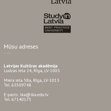
Mūsu adreses
Latvijas Kultūras akadēmija
Ludzas iela 24, Rīga, LV-1003
Miera iela 58a, Rīga, LV-1013
Tel. 63509748
E-pasts: lka@lka.edu.lv
Tel. 67140175