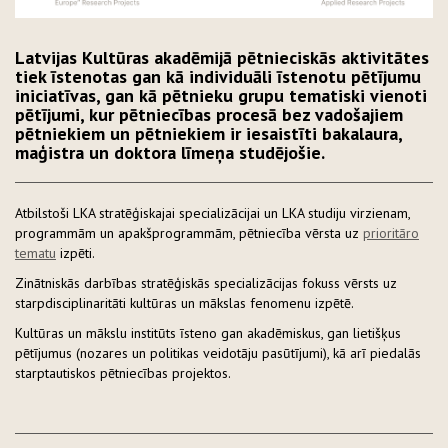
Latvijas Kultūras akadēmijā pētnieciskās aktivitātes
tiek īstenotas gan kā individuāli īstenotu pētījumu
iniciatīvas, gan kā pētnieku grupu tematiski vienoti
pētījumi, kur pētniecības procesā bez vadošajiem
pētniekiem un pētniekiem ir iesaistīti bakalaura,
maģistra un doktora līmeņa studējošie.
Atbilstoši LKA stratēģiskajai specializācijai un LKA studiju virzienam,
programmām un apakšprogrammām, pētniecība vērsta uz
prioritāro
tematu
izpēti.
Zinātniskās darbības stratēģiskās specializācijas fokuss vērsts uz
starpdisciplinaritāti kultūras un mākslas fenomenu izpētē.
Kultūras un mākslu institūts īsteno gan akadēmiskus, gan lietišķus
pētījumus (nozares un politikas veidotāju pasūtījumi), kā arī piedalās
starptautiskos pētniecības projektos.