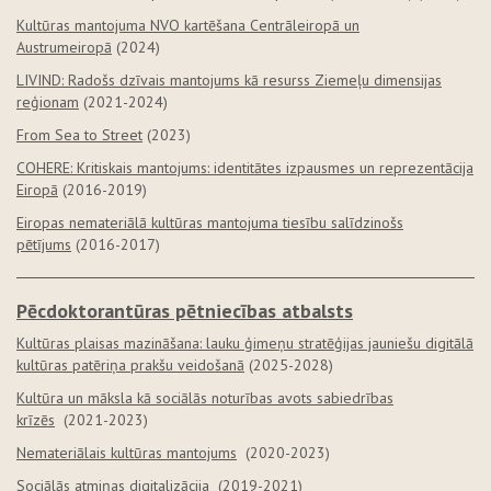
Kultūras mantojuma NVO kartēšana Centrāleiropā un
Austrumeiropā
(2024)
LIVIND: Radošs dzīvais mantojums kā resurss Ziemeļu dimensijas
reģionam
(2021-2024)
From Sea to Street
(2023)
COHERE: Kritiskais mantojums: identitātes izpausmes un reprezentācija
Eiropā
(2016-2019)
Eiropas nemateriālā kultūras mantojuma tiesību salīdzinošs
pētījums
(2016-2017)
Pēcdoktorantūras pētniecības atbalsts
Kultūras plaisas mazināšana: lauku ģimeņu stratēģijas jauniešu digitālā
kultūras patēriņa prakšu veidošanā
(2025-2028)
Kultūra un māksla kā sociālās noturības avots sabiedrības
krīzēs
(2021-2023)
Nemateriālais kultūras mantojums
(2020-2023)
Sociālās atmiņas digitalizācija
(2019-2021)