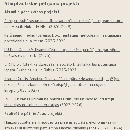
Starptautiskie pētījumu projekti
Aktuālie pētniecības projekti
“Eiropas Kultūras un veselības sadarbības centrs” (European Culture
and Health Hub – ECHH)
(2026-2029)
Karš jauno mediju tvērumā: Dokumentācijas metodes un izaicinājumi
postdigitālajā laikmetā
(2025-2026)
EU Kids Online V: Kvantitatīvais Eiropas mēroga pētījums par bērnu
tiešsaistes pieredzi
(2025)
C R I E S : Kolektīvā dziedāšana sociālo krīžu laikā: tās potenciāla
izpēte Skandināvijā un Baltijā
(2025-2027)
Tracks4Crafts: Amatniecības zināšanu pārveidošana par ilgtspējīgu,
iekļaujošu un ekonomiski dzīvotspējīgu kultūras mantojumu
Eiropā
(2023-2027)
IN SITU: Vietas unikalitātē balstītas kultūras un radošo industriju
inovācijas ne-urbānās teritorijās
(2022-2026)
Realizētie pētniecības projekti
Hanzas subalterne: metodes un pieejas sociālās, ekonomiskās un
etniskās atstumtības pētniecībā Hanzas pilsētās (1350-1550)
(2024)