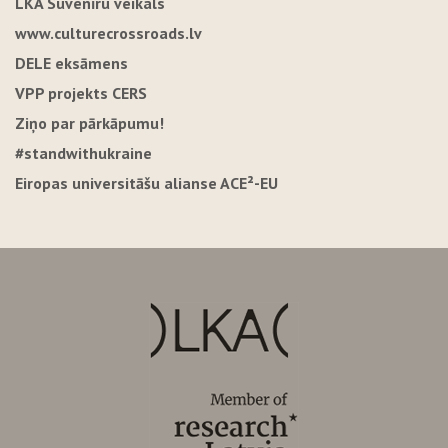
LKA Suvenīru veikals
www.culturecrossroads.lv
DELE eksāmens
VPP projekts CERS
Ziņo par pārkāpumu!
#standwithukraine
Eiropas universitāšu alianse ACE²-EU