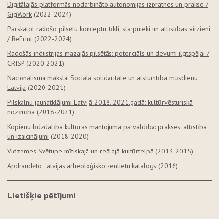
Digitālajās platformās nodarbināto autonomijas izpratnes un prakse /
GigWork
(2022-2024)
Pārskatot radošo pilsētu konceptu: tīkli, starpnieki un attīstības virzieni
/ RePrint
(2022-2024)
Radošās industrijas mazajās pilsētās: potenciāls un devumi ilgtspējai /
CRISP
(2020-2021)
Nacionālisma māksla: Sociālā solidaritāte un atstumtība mūsdienu
Latvijā
(2020-2021)
Pilskalnu jaunatklājumi Latvijā 2018.-2021.gadā: kultūrvēsturiskā
nozīmība
(2018-2021)
Kopienu līdzdalība kultūras mantojuma pārvaldībā: prakses, attīstība
un izaicinājumi
(2018-2020)
Vidzemes Svētupe mītiskajā un reālajā kultūrtelpā
(2013-2015)
Apdraudēto Latvijas arheoloģisko senlietu katalogs
(2016)
Lietišķie pētījumi