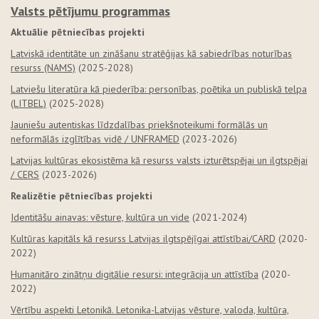
Valsts pētījumu programmas
Aktuālie pētniecības projekti
Latviskā identitāte un zināšanu stratēģijas kā sabiedrības noturības
resurss (NAMS)
(2025-2028)
Latviešu literatūra kā piederība: personības, poētika un publiskā telpa
(LITBEL)
(2025-2028)
Jauniešu autentiskas līdzdalības priekšnoteikumi formālās un
neformālās izglītības vidē / UNFRAMED
(2023-2026)
Latvijas kultūras ekosistēma kā resurss valsts izturētspējai un ilgtspējai
/ CERS
(2023-2026)
Realizētie pētniecības projekti
Identitāšu ainavas: vēsture, kultūra un vide
(2021-2024)
Kultūras kapitāls kā resurss Latvijas ilgtspējīgai attīstībai/CARD
(2020-
2022)
Humanitāro zinātņu digitālie resursi: integrācija un attīstība
(2020-
2022)
Vērtību aspekti Letonikā. Letonika-Latvijas vēsture, valoda, kultūra,