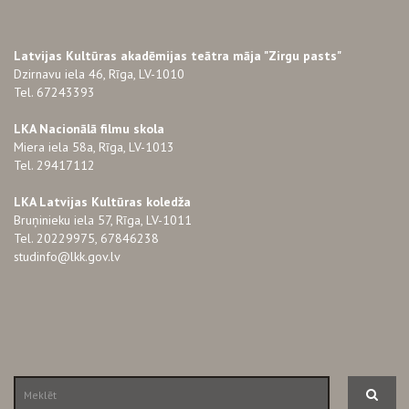
Latvijas Kultūras akadēmijas teātra māja "Zirgu pasts"
Dzirnavu iela 46, Rīga, LV-1010
Tel. 67243393
LKA Nacionālā filmu skola
Miera iela 58a, Rīga, LV-1013
Tel. 29417112
LKA Latvijas Kultūras koledža
Bruņinieku iela 57, Rīga, LV-1011
Tel. 20229975, 67846238
studinfo@lkk.gov.lv