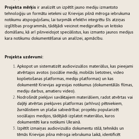
Projekta mērķis
ir analizēt un izpētīt jauno mediju izmantoto
tehnoloģiju un formātu ietekmi uz Krievijas pilnā mēroga iebrukuma
notikumu atspoguļošanu, lai turpmāk efektīvi integrētu šīs atziņas
izglītības programmās, tādējādi veicinot medijpratību un kritisko
domāšanu, kā arī pilnveidojot speciālistus, kas izmanto jaunos medijus
kara notikumu dokumentēšanai un analīzei, apmācību.
Projekta uzdevumi:
Apkopot un sistematizēt audiovizuālos materiālus, kas pieejami
atvērtajos avotos (sociālie mediji, mobilās lietotnes, video
koplietošanas platformas, mediju platformas) un kas
dokumentē Krievijas agresijas notikumus (dokumentālās filmas,
mediju darbus, amatieru video).
Nodrošināt piekļuvi savāktajiem materiāliem, radot atvērtas vai
daļēji atvērtas piekļuves platformas (arhīvus) pētniekiem,
žurnālistiem un plašai sabiedrībai; projektu popularizēt
sociālajos medijos, tādējādi izplatot materiālus, kuros
dokumentēti kara notikumi Ukrainā.
Izpētīt izmaiņas audiovizuālo dokumentu stilā, tehnikās un
tēmās Krievijas pilna mēroga iebrukuma laikā, identificēt