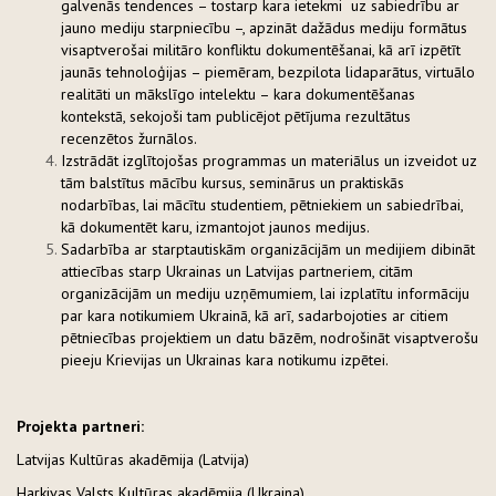
galvenās tendences – tostarp kara ietekmi uz sabiedrību ar
jauno mediju starpniecību –, apzināt dažādus mediju formātus
visaptverošai militāro konfliktu dokumentēšanai, kā arī izpētīt
jaunās tehnoloģijas – piemēram, bezpilota lidaparātus, virtuālo
realitāti un mākslīgo intelektu – kara dokumentēšanas
kontekstā, sekojoši tam publicējot pētījuma rezultātus
recenzētos žurnālos.
Izstrādāt izglītojošas programmas un materiālus un izveidot uz
tām balstītus mācību kursus, seminārus un praktiskās
nodarbības, lai mācītu studentiem, pētniekiem un sabiedrībai,
kā dokumentēt karu, izmantojot jaunos medijus.
Sadarbība ar starptautiskām organizācijām un medijiem dibināt
attiecības starp Ukrainas un Latvijas partneriem, citām
organizācijām un mediju uzņēmumiem, lai izplatītu informāciju
par kara notikumiem Ukrainā, kā arī, sadarbojoties ar citiem
pētniecības projektiem un datu bāzēm, nodrošināt visaptverošu
pieeju Krievijas un Ukrainas kara notikumu izpētei.
Projekta partneri:
Latvijas Kultūras akadēmija (Latvija)
Harkivas Valsts Kultūras akadēmija (Ukraina)