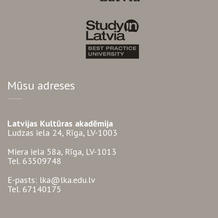
Mūsu adreses
Latvijas Kultūras akadēmija
Ludzas iela 24, Rīga, LV-1003
Miera iela 58a, Rīga, LV-1013
Tel. 63509748
E-pasts: lka@lka.edu.lv
Tel. 67140175