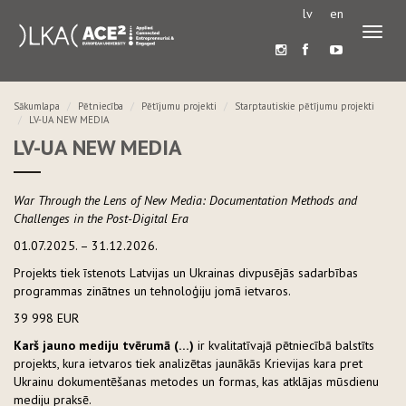
lv
en
Pārslē
navigā
Sākumlapa
Pētniecība
Pētījumu projekti
Starptautiskie pētījumu projekti
LV-UA NEW MEDIA
LV-UA NEW MEDIA
War Through the Lens of New Media: Documentation Methods and
Challenges in the Post-Digital Era
01.07.2025. – 31.12.2026.
Projekts tiek īstenots Latvijas un Ukrainas divpusējās sadarbības
programmas zinātnes un tehnoloģiju jomā ietvaros.
39 998 EUR
Karš jauno mediju tvērumā (…)
ir kvalitatīvajā pētniecībā balstīts
projekts, kura ietvaros tiek analizētas jaunākās Krievijas kara pret
Ukrainu dokumentēšanas metodes un formas, kas atklājas mūsdienu
mediju praksē.