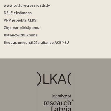
www.culturecrossroads.lv
DELE eksāmens
VPP projekts CERS
Ziņo par pārkāpumu!
#standwithukraine
Eiropas universitāšu alianse ACE²-EU