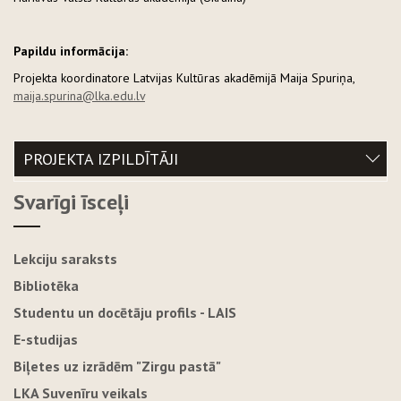
Papildu informācija:
Projekta koordinatore Latvijas Kultūras akadēmijā Maija Spuriņa,
maija.spurina@lka.edu.lv
PROJEKTA IZPILDĪTĀJI
Svarīgi īsceļi
Lekciju saraksts
Bibliotēka
Studentu un docētāju profils - LAIS
E-studijas
Biļetes uz izrādēm "Zirgu pastā"
LKA Suvenīru veikals