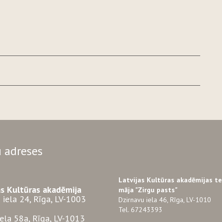
 adreses
Latvijas Kultūras akadēmijas t
as Kultūras akadēmija
māja "Zirgu pasts"
 iela 24, Rīga, LV-1003
Dzirnavu iela 46, Rīga, LV-1010
Tel. 67243393
iela 58a, Rīga, LV-1013