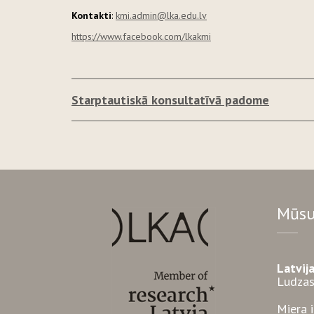
Kontakti
:
kmi.admin@lka.edu.lv
https://www.facebook.com/lkakmi
Starptautiskā konsultatīvā padome
Mūsu
Latvij
Ludzas
Miera 