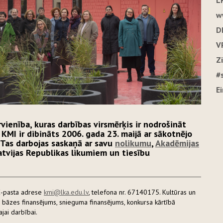
L
w
D
V
Z
#
E
vienība, kuras darbības virsmērķis ir nodrošināt
 KMI ir dibināts 2006. gada 23. maijā ar sākotnējo
 Tas darbojas saskaņā ar savu
nolikumu
,
Akadēmijas
atvijas Republikas likumiem un tiesību
 E-pasta adrese
kmi@lka.edu.lv
, telefona nr. 67140175. Kultūras un
es bāzes finansējums, snieguma finansējums, konkursa kārtībā
ajai darbībai.