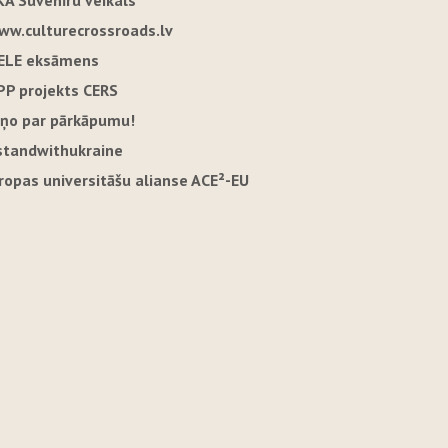
KA Suvenīru veikals
ww.culturecrossroads.lv
ELE eksāmens
PP projekts CERS
iņo par pārkāpumu!
standwithukraine
iropas universitāšu alianse ACE²-EU