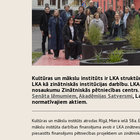
Kultūras un mākslu institūts ir LKA struktūr
LKA kā zinātniskās institūcijas darbību. LKA
nosaukumu Zinātniskās pētniecības centrs.
Senāta lēmumiem
,
Akadēmijas Satversmi
, L
normatīvajiem aktiem.
Kultūras un mākslu institūts atrodas Rīgā, Miera ielā 58a.
mākslu institūta darbības finansējuma avoti ir LKA zinātn
piesaistīts finansējums pētniecības projektiem un zinātnisk