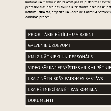
Kultūras un mākslu institūts attīstījies kā platforma savst
profesionālās darbības fokusā ir zinātniskā darbība un pē
institūts atbalsta, organizē un koordinē zinātniski pētniec
darbības procesu.
PRIORITĀRIE PĒTĪJUMU VIRZIENI
GALVENIE UZDEVUMI
KMI ZINĀTNIEKI UN PERSONĀLS
VIDEO SĒRIJA "IEPAZĪSTIES AR KMI PĒTNI
LKA ZINĀTNISKĀS PADOMES SASTĀVS
LKA PĒTNIECĪBAS ĒTIKAS KOMISIJA
DOKUMENTI