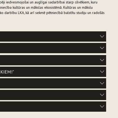
arpēji iedvesmojošai un auglīgai sadarbībai starp cilvēkiem, kuru
tniecība kultūras un mākslas ekosistēmā. Kultūras un mākslu
isko darbību LKA, kā arī sekmē pētniecībā balstītu studiju un radošās
EKIEM!"