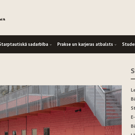
Starptautiskā sadarbība
Prakse un karjeras atbalsts
Stude
S
L
B
S
E
B