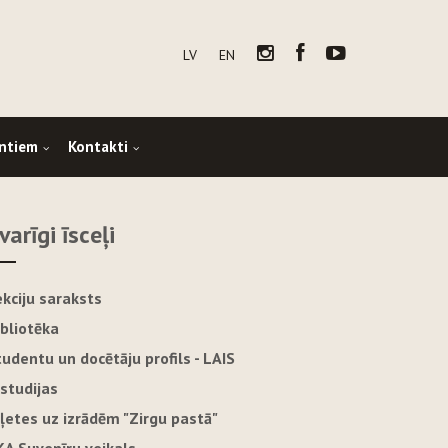
LV
EN
ntiem
Kontakti
varīgi īsceļi
ekciju saraksts
ibliotēka
tudentu un docētāju profils - LAIS
-studijas
iļetes uz izrādēm "Zirgu pastā"