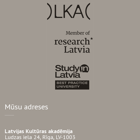
Mūsu adreses
Latvijas Kultūras akadēmija
Ludzas iela 24, Rīga, LV-1003