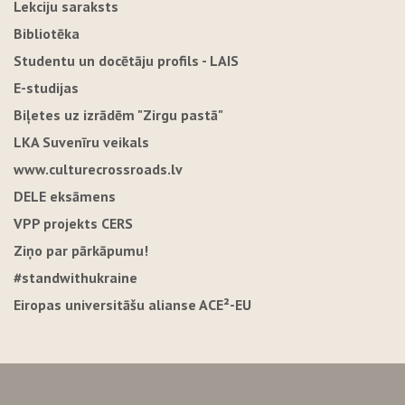
Lekciju saraksts
Bibliotēka
Studentu un docētāju profils - LAIS
E-studijas
Biļetes uz izrādēm "Zirgu pastā"
LKA Suvenīru veikals
www.culturecrossroads.lv
DELE eksāmens
VPP projekts CERS
Ziņo par pārkāpumu!
#standwithukraine
Eiropas universitāšu alianse ACE²-EU