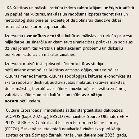
LKA Kultūras un mākslu institūta izdoto rakstu krājumu
mērķis
ir attīstīt
un paplašināt kultūras, mākslas un radošuma izpētes teorētiskās un
metodoloģiskās pieejas, akcentējot disciplinārās daudzveidības
potenciālu un starpdisciplinaritāti.
Izdevumu
uzmanības centrā
ir kultūras, mākslas un radošo procesu
mijiedarbe un sinerģija ar citām tautsaimniecības, politikas un sociālas
dzīves jomām, tas vērsts uz aktuālākajiem problēmu un diskusiju
punktiem kultūras un mākslas zinātnēs.
Izdevumi ir atvērti starpdisciplināriem kultūras studiju
pētījumiem: etnoloģijas, kultūras antropoloģijas, muzeoloģijas,
kultūras menedžmenta, kultūras socioloģijas, kultūras ekonomikas (tai
skaitā radošo industriju), audiovizuālās mākslas, skatuves mākslas,
dejas mākslas, literatūras zinātnes, muzikoloģijas, tiesību zinātnes,
valodas zinātnes un citu kultūras un mākslas
zinātņu
nozaru
pētījumiem.
“Culture Crossroads" ir indeksēts šādās starptautiskās datubāzēs:
SCOPUS (kopš 2022.g.), EBSCO (Humanities Source Ultimate), ERIH
PLUS, ULRICH'S, Central and Eastern European Online Library
(CEEOL). Saskaņā ar ietekmīgā neatkarīgā zinātnisko publikāciju
izpētes centra Scimago žurnālu ranžējuma datiem par 2023. gadu,