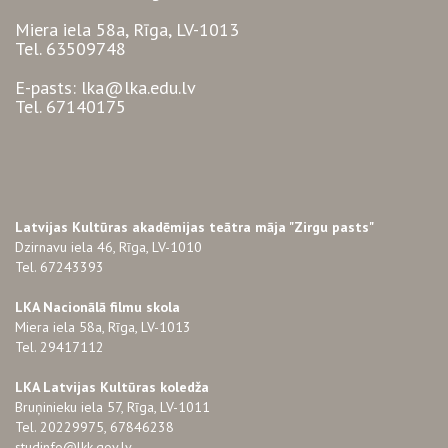
Miera iela 58a, Rīga, LV-1013
Tel. 63509748
E-pasts: lka@lka.edu.lv
Tel. 67140175
Latvijas Kultūras akadēmijas teātra māja "Zirgu pasts"
Dzirnavu iela 46, Rīga, LV-1010
Tel. 67243393
LKA Nacionālā filmu skola
Miera iela 58a, Rīga, LV-1013
Tel. 29417112
LKA Latvijas Kultūras koledža
Bruņinieku iela 57, Rīga, LV-1011
Tel. 20229975, 67846238
studinfo@lkk.gov.lv