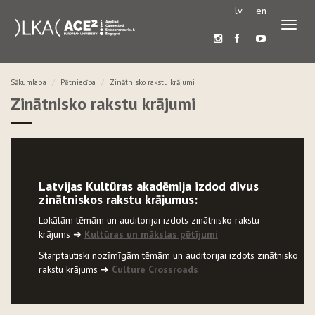
lv
en
Pārslē
navigā
Sākumlapa
Pētniecība
Zinātnisko rakstu krājumi
Zinātnisko rakstu krājumi
Latvijas Kultūras akadēmija izdod divus
zinātniskos rakstu krājumus:
Lokālām tēmām un auditorijai izdots zinātnisko rakstu
krājums
➜
Kultūras un mākslas pētījumi
Starptautiski nozīmīgām tēmām un auditorijai izdots zinātnisko
rakstu krājums
➜
Culture Crossroads