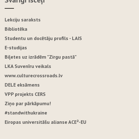
Lekciju saraksts
Bibliotēka
Studentu un docētāju profils - LAIS
E-studijas
Biļetes uz izrādēm "Zirgu pastā"
LKA Suvenīru veikals
www.culturecrossroads.lv
DELE eksāmens
VPP projekts CERS
Ziņo par pārkāpumu!
#standwithukraine
Eiropas universitāšu alianse ACE²-EU