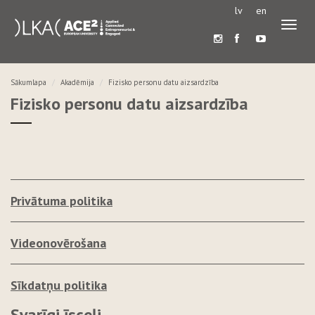
lv
en
Pārslē
navigā
Sākumlapa
Akadēmija
Fizisko personu datu aizsardzība
Fizisko personu datu aizsardzība
Privātuma politika
Videonovērošana
Sīkdatņu politika
Svarīgi īsceļi