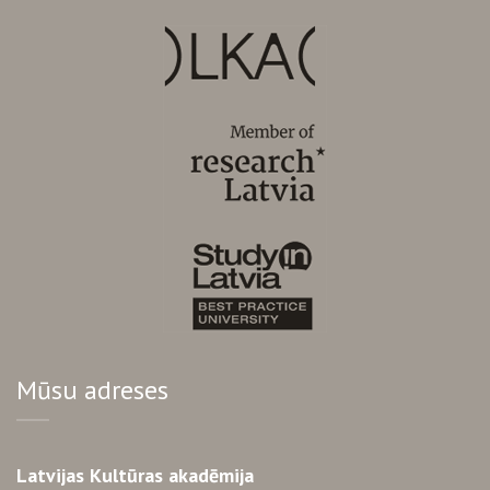
Mūsu adreses
Latvijas Kultūras akadēmija