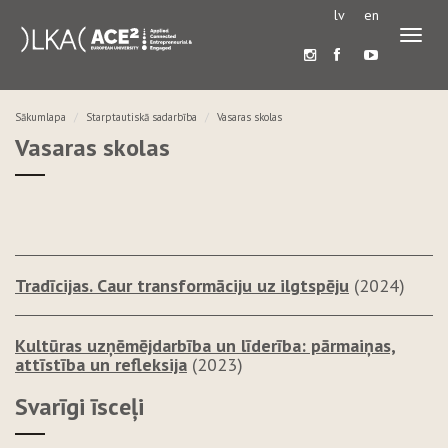
lv
en
Pārslē
navigā
Sākumlapa
Starptautiskā sadarbība
Vasaras skolas
Vasaras skolas
Tradīcijas. Caur transformāciju uz ilgtspēju
(2024)
Kultūras uzņēmējdarbība un līderība: pārmaiņas,
attīstība un refleksija
(2023)
Svarīgi īsceļi