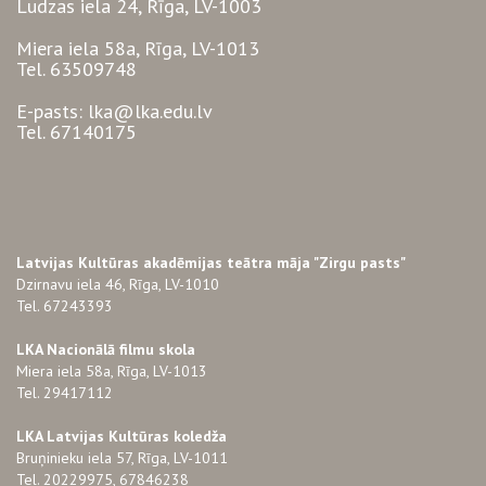
Ludzas iela 24, Rīga, LV-1003
Miera iela 58a, Rīga, LV-1013
Tel. 63509748
E-pasts: lka@lka.edu.lv
Tel. 67140175
Latvijas Kultūras akadēmijas teātra māja "Zirgu pasts"
Dzirnavu iela 46, Rīga, LV-1010
Tel. 67243393
LKA Nacionālā filmu skola
Miera iela 58a, Rīga, LV-1013
Tel. 29417112
LKA Latvijas Kultūras koledža
Bruņinieku iela 57, Rīga, LV-1011
Tel. 20229975, 67846238