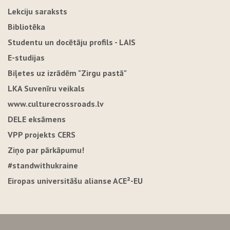
Lekciju saraksts
Bibliotēka
Studentu un docētāju profils - LAIS
E-studijas
Biļetes uz izrādēm "Zirgu pastā"
LKA Suvenīru veikals
www.culturecrossroads.lv
DELE eksāmens
VPP projekts CERS
Ziņo par pārkāpumu!
#standwithukraine
Eiropas universitāšu alianse ACE²-EU