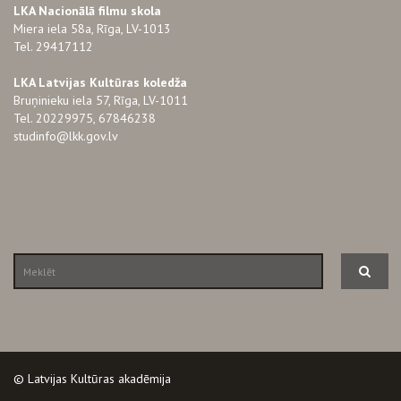
LKA Nacionālā filmu skola
Miera iela 58a, Rīga, LV-1013
Tel. 29417112
LKA Latvijas Kultūras koledža
Bruņinieku iela 57, Rīga, LV-1011
Tel. 20229975, 67846238
studinfo@lkk.gov.lv
© Latvijas Kultūras akadēmija