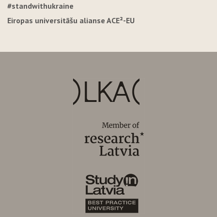
#standwithukraine
Eiropas universitāšu alianse ACE²-EU