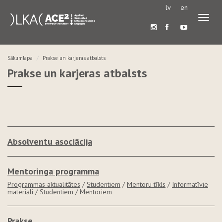
lv
en
Pārslē
navigā
Sākumlapa
Prakse un karjeras atbalsts
Prakse un karjeras atbalsts
Absolventu asociācija
Mentoringa programma
Programmas aktualitātes
/
Studentiem
/
Mentoru tīkls
/
Informatīvie
materiāli
/
Studentiem
/
Mentoriem
Prakse