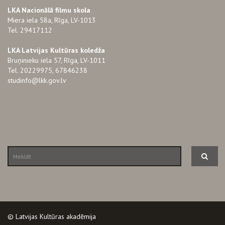
LKA Nacionālā filmu skola
Miera iela 58a, Rīga, LV-1013
Tel. 29417112
LKA Latvijas Kultūras koledža
Bruņinieku iela 57, Rīga, LV-1011
Tel. 20229975, 67846238
studinfo@lkk.gov.lv
© Latvijas Kultūras akadēmija