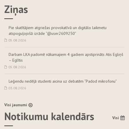
Ziņas
Pie skatītājiem atgriežas provokatīvā un digitālo laikmetu
atspoguļojošā izrāde “@user2609250”
05.08.2026
Darbam LKA padomē nākamajiem 4 gadiem apstiprināts Atis Egliņš
– Eglītis
05.08.2026
Leģendu nedēļā studenti aicina uz debatēm “Padod mikrofonu”
03.08.2026
Visi jaunumi
Notikumu kalendārs
Visi