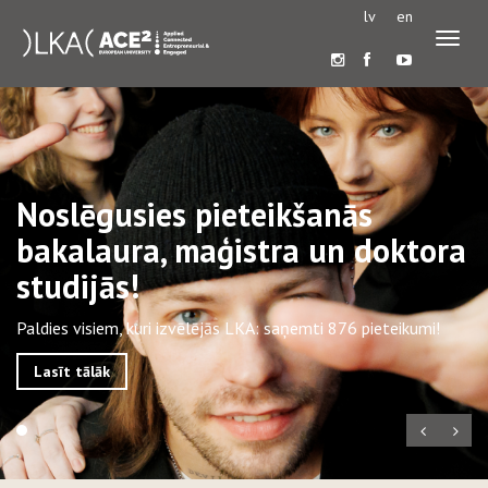
lv
en
Pārslē
navigā
Noslēgusies pieteikšanās
bakalaura, maģistra un doktora
studijās!
Paldies visiem, kuri izvēlējās LKA: saņemti 876 pieteikumi!
Lasīt tālāk