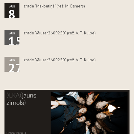
Izrāde "Makbetiņš" (rež. M. Bēmers)
AUG
8
Izrāde "@user2609250" (rež. A. T. Kulpe)
AUG
15
Izrāde "@user2609250" (rež. A. T. Kulpe)
AUG
27