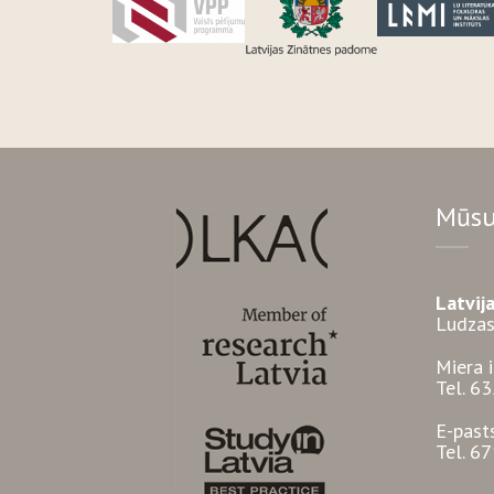
Mūsu
Latvij
Ludzas
Miera 
Tel. 6
E-past
Tel. 6