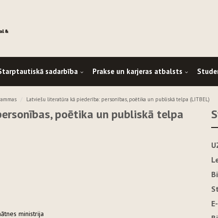
Starptautiskā sadarbība
Prakse un karjeras atbalsts
Stude
grammas
Latviešu literatūra kā piederība: personības, poētika un publiskā telpa (LITBEL)
 personības, poētika un publiskā telpa
S
U
L
B
S
E
nātnes ministrija