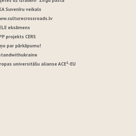
iļetes uz izrādēm "Zirgu pastā"
KA Suvenīru veikals
ww.culturecrossroads.lv
ELE eksāmens
PP projekts CERS
iņo par pārkāpumu!
standwithukraine
iropas universitāšu alianse ACE²-EU