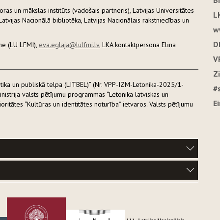
B
loras un mākslas institūts (vadošais partneris), Latvijas Universitātes
L
atvijas Nacionālā bibliotēka, Latvijas Nacionālais rakstniecības un
w
D
one (LU LFMI),
eva.eglaja@lulfmi.lv
, LKA kontaktpersona Elīna
V
Z
ētika un publiskā telpa (LITBEL)” (Nr. VPP-IZM-Letonika-2025/1-
#
inistrija valsts pētījumu programmas “Letonika latviskas un
E
oritātes “Kultūras un identitātes noturība” ietvaros. Valsts pētījumu