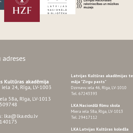
 adreses
Latvijas Kultūras akadēmijas t
as Kultūras akadēmija
māja "Zirgu pasts"
 iela 24, Rīga, LV-1003
Dzirnavu iela 46, Rīga, LV-1010
Tel. 67243393
iela 58a, Rīga, LV-1013
3509748
LKA Nacionālā filmu skola
Miera iela 58a, Rīga, LV-1013
s: lka@lka.edu.lv
Tel. 29417112
7140175
LKA Latvijas Kultūras koledža