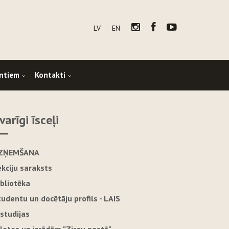
LV
EN
ntiem
Kontakti
varīgi īsceļi
ZŅEMŠANA
ekciju saraksts
ibliotēka
tudentu un docētāju profils - LAIS
-studijas