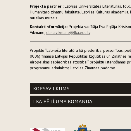
Projekta partneri:
Latvijas Universitātes Literatūras, folk
Humanitāro zinātņu fakultāte, Latvijas Kultūras akadēmija, L
mūzikas muzejs
Kontaktinformācija:
Projekta vadītāja Eva Eglāja-Krists
Vikmane,
elina.vikmane@lka.edu.lv
Projektu “Latviešu literatūra kā piederība: personības, po
0006) finansē Latvijas Republikas Izglītības un Zinātnes m
eiropeiskas sabiedrības attīstībai” projektu īstenošanas pri
programmu administrē Latvijas Zinātnes padome.
KOPSAVILKUMS
LKA PĒTĪJUMA KOMANDA