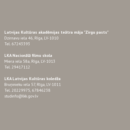
Latvijas Kultūras akadēmijas teātra māja "Zirgu pasts"
Dzirnavu iela 46, Rīga, LV-1010
Tel. 67243393
LKA Nacionālā filmu skola
Miera iela 58a, Rīga, LV-1013
Tel. 29417112
LKA Latvijas Kultūras koledža
Bruņinieku iela 57, Rīga, LV-1011
Tel. 20229975, 67846238
studinfo@lkk.gov.lv