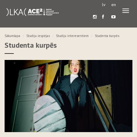
lv
en
Pārslē
navigā
Sākumlapa
Studiju iespējas
Studiju interesentiem
Studenta kurpēs
Studenta kurpēs