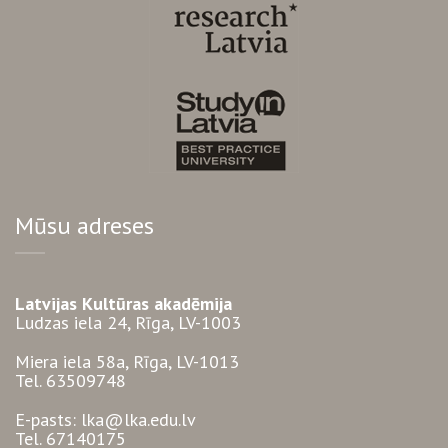
Mūsu adreses
Latvijas Kultūras akadēmija
Ludzas iela 24, Rīga, LV-1003
Miera iela 58a, Rīga, LV-1013
Tel. 63509748
E-pasts: lka@lka.edu.lv
Tel. 67140175