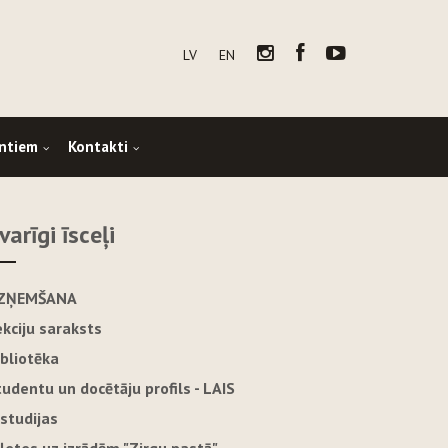
LV
EN
ntiem
Kontakti
varīgi īsceļi
ZŅEMŠANA
ekciju saraksts
ibliotēka
tudentu un docētāju profils - LAIS
-studijas