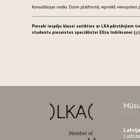
Konsultācijas notiks Zoom platformā, iepriekš vienojoties 
Piesaki iespēju klasei satikties ar LKA pārstāvjiem t
studentu piesaistes speciālistei Elīza Indriksonei (
el
Mūsu
Latvij
Ludzas