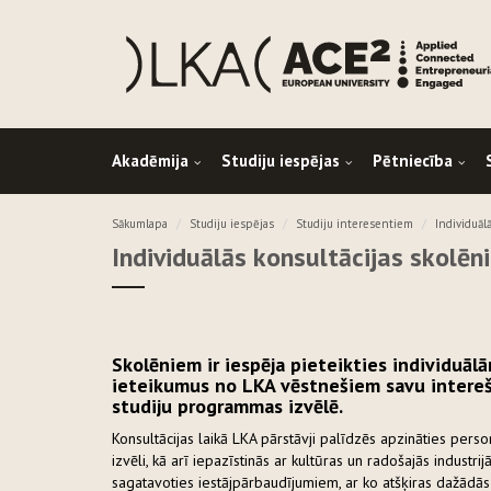
Akadēmija
Studiju iespējas
Pētniecība
Sākumlapa
Studiju iespējas
Studiju interesentiem
Individuāl
Individuālās konsultācijas skolēn
Skolēniem ir iespēja pieteikties individuā
ieteikumus no LKA vēstnešiem savu intereš
studiju programmas izvēlē.
Konsultācijas laikā LKA pārstāvji palīdzēs apzināties perso
izvēli, kā arī iepazīstinās ar kultūras un radošajās industr
sagatavoties iestājpārbaudījumiem, ar ko atšķiras dažādās