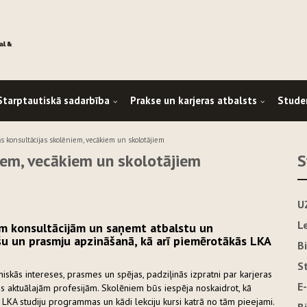
Starptautiskā sadarbība
Prakse un karjeras atbalsts
Stude
ās konsultācijas skolēniem, vecākiem un skolotājiem
iem, vecākiem un skolotājiem
S
U
L
lām konsultācijām un saņemt atbalstu un
u un prasmju apzināšanā, kā arī piemērotākās LKA
B
S
niskās intereses, prasmes un spējas, padziļinās izpratni par karjeras
E
ijās aktuālajām profesijām. Skolēniem būs iespēja noskaidrot, kā
 LKA studiju programmas un kādi lekciju kursi katrā no tām pieejami.