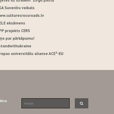
iļetes uz izrādēm "Zirgu pastā"
KA Suvenīru veikals
ww.culturecrossroads.lv
ELE eksāmens
PP projekts CERS
iņo par pārkāpumu!
standwithukraine
iropas universitāšu alianse ACE²-EU
eātra