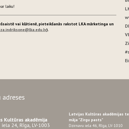
B
par laiku!
L
w
iešsaistē vai klātienē, pieteikšanās rakstot LKA mārketinga un
D
iza.indriksone@lka.edu.lv
).
V
Z
#
E
 adreses
Latvijas Kultūras akadēmijas t
as Kultūras akadēmija
māja "Zirgu pasts"
 iela 24, Rīga, LV-1003
Dzirnavu iela 46, Rīga, LV-1010