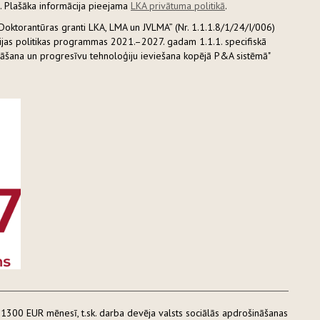
. Plašāka informācija pieejama
LKA privātuma politikā
.
“Doktorantūras granti LKA, LMA un JVLMA” (Nr. 1.1.1.8/1/24/I/006)
zijas politikas programmas 2021.–2027. gadam 1.1.1. specifiskā
rināšana un progresīvu tehnoloģiju ieviešana kopējā P&A sistēmā"
300 EUR mēnesī, t.sk. darba devēja valsts sociālās apdrošināšanas