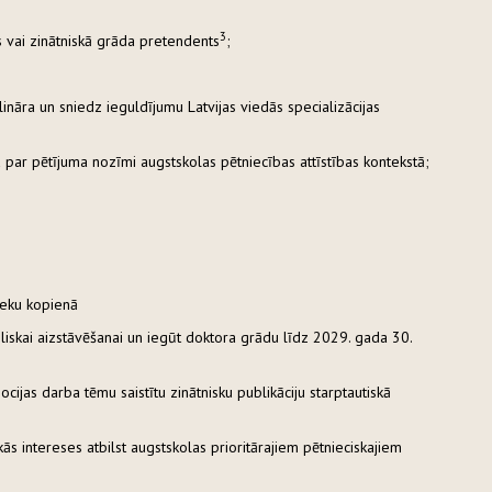
3
 vai zinātniskā grāda pretendents
;
ināra un sniedz ieguldījumu Latvijas viedās specializācijas
 par pētījuma nozīmi augstskolas pētniecības attīstības kontekstā;
nieku kopienā
iskai aizstāvēšanai un iegūt doktora grādu līdz 2029. gada 30.
cijas darba tēmu saistītu zinātnisku publikāciju starptautiskā
ās intereses atbilst augstskolas prioritārajiem pētnieciskajiem