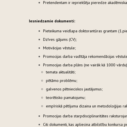
Pretendentam ir iepriekšēja pieredze akadēmiska
Iesniedzamie dokumenti:
Pieteikuma veidlapa doktorantūras grantam (1.pi
Dzīves gājums (CV);
Motivācijas vēstule;
Promocijas darba vadītāja rekomendācijas vēstul
Promocijas darba plāns (ne vairāk kā 1000 vārdu)
temata aktualitāti;
pētāmo problēmu;
galvenos pētnieciskos jautājumus;
teorētisko pamatojumu;
empīriskā pētījuma dizaina un metodoloģijas r
Promocijas darba starpdisciplinaritātes raksturoj
Citi dokumenti, kas apliecina atbilstību konkursa 