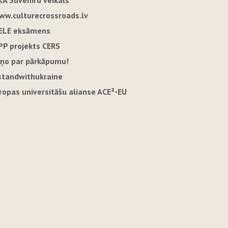
KA Suvenīru veikals
ww.culturecrossroads.lv
ELE eksāmens
PP projekts CERS
iņo par pārkāpumu!
standwithukraine
iropas universitāšu alianse ACE²-EU