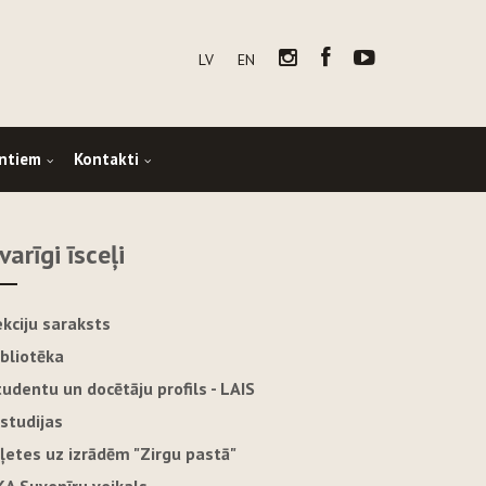
LV
EN
ntiem
Kontakti
varīgi īsceļi
ekciju saraksts
ibliotēka
tudentu un docētāju profils - LAIS
-studijas
iļetes uz izrādēm "Zirgu pastā"