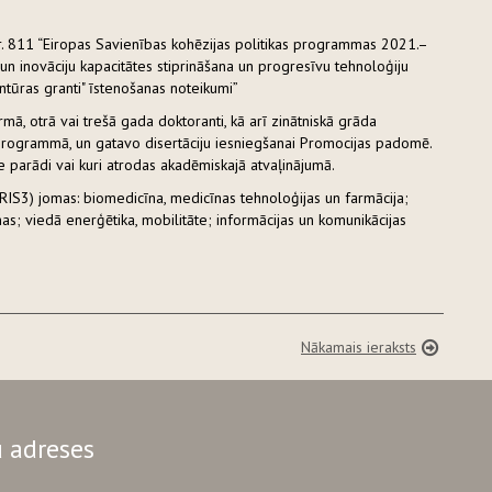
. 811 “Eiropas Savienības kohēzijas politikas programmas 2021.–
un inovāciju kapacitātes stiprināšana un progresīvu tehnoloģiju
ntūras granti" īstenošanas noteikumi”
ā, otrā vai trešā gada doktoranti, kā arī zinātniskā grāda
 programmā, un gatavo disertāciju iesniegšanai Promocijas padomē.
e parādi vai kuri atrodas akadēmiskajā atvaļinājumā.
s (RIS3) jomas: biomedicīna, medicīnas tehnoloģijas un farmācija;
mas; viedā enerģētika, mobilitāte; informācijas un komunikācijas
Nākamais ieraksts
 adreses