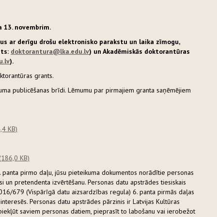
da 13. novembrim.
s ar derīgu drošu elektronisko parakstu un laika zīmogu,
sts:
doktorantura@lka.edu.lv
) un Akadēmiskās doktorantūras
u.lv
).
oktorantūras grants.
nājuma publicēšanas brīdi. Lēmumu par pirmajiem granta saņēmējiem
,4 KB)
(186,0 KB)
. panta pirmo daļu, jūsu pieteikuma dokumentos norādītie personas
risi un pretendenta izvērtēšanu. Personas datu apstrādes tiesiskais
16/679 (Vispārīgā datu aizsardzības regula) 6. panta pirmās daļas
interesēs. Personas datu apstrādes pārzinis ir Latvijas Kultūras
 piekļūt saviem personas datiem, pieprasīt to labošanu vai ierobežot