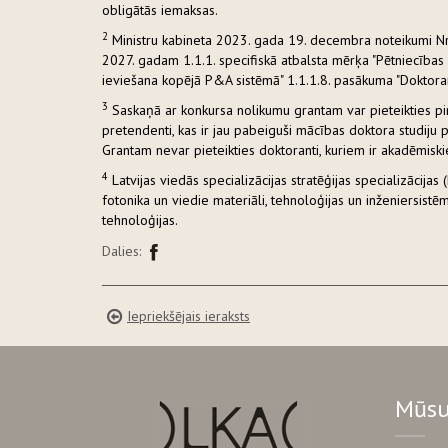
obligātās iemaksas.
2
Ministru kabineta 2023. gada 19. decembra noteikumi Nr
2027. gadam 1.1.1. specifiskā atbalsta mērķa "Pētniecības 
ieviešana kopējā P&A sistēmā" 1.1.1.8. pasākuma "Doktora
3
Saskaņā ar konkursa nolikumu grantam var pieteikties pirm
pretendenti, kas ir jau pabeiguši mācības doktora studiju
Grantam nevar pieteikties doktoranti, kuriem ir akadēmiski
4
Latvijas viedās specializācijas stratēģijas specializācija
fotonika un viedie materiāli, tehnoloģijas un inženiersistē
tehnoloģijas.
Dalies:
Iepriekšējais ieraksts
Mūsu