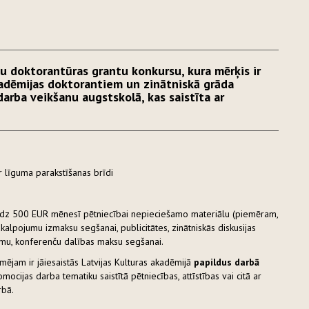
tu doktorantūras grantu konkursu, kura mērķis ir
kadēmijas doktorantiem un zinātniskā grāda
arba veikšanu augstskolā, kas saistīta ar
 līguma parakstīšanas brīdi
īdz 500 EUR mēnesī pētniecībai nepieciešamo materiālu (piemēram,
kalpojumu izmaksu segšanai, publicitātes, zinātniskās diskusijas
umu, konferenču dalības maksu segšanai.
ējam ir jāiesaistās Latvijas Kulturas akadēmijā
papildus darbā
omocijas darba tematiku saistītā pētniecības, attīstības vai citā ar
rbā.