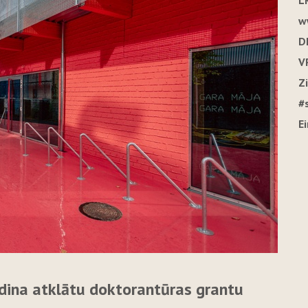
L
w
D
V
Z
#
E
udina atklātu doktorantūras grantu