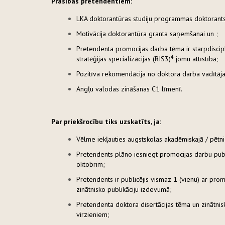
Prasības pretendentiem:
LKA doktorantūras studiju programmas doktorants
Motivācija doktorantūra granta saņemšanai un ;
Pretendenta promocijas darba tēma ir starpdiscipl
4
stratēģijas specializācijas (RIS3)
jomu attīstībā;
Pozitīva rekomendācija no doktora darba vadītāja
Angļu valodas zināšanas C1 līmenī.
Par priekšrocību tiks uzskatīts, ja:
Vēlme iekļauties augstskolas akadēmiskajā / pēt
Pretendents plāno iesniegt promocijas darbu publ
oktobrim;
Pretendents ir publicējis vismaz 1 (vienu) ar promo
zinātnisko publikāciju izdevumā;
Pretendenta doktora disertācijas tēma un zinātnisk
virzieniem;