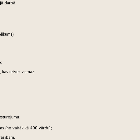
jā darbā.
elikums)
e;
, kas ietver vismaz:
aksturojumu;
ums (ne vairāk kā 400 vārdu);
prasībām.