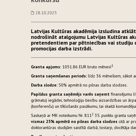
28.10.2025
Latvijas Kultūras akadēmija izsludina atklā
nodrošināt atalgojumu Latvijas Kultūras a
pretendentiem par pētniecības vai studiju d
promocijas darba izstrādi.
1
Granta apjoms:
1051.86 EUR bruto mēnesī
Granta saņemšanas periods:
līdz 36 mēnešiem, sākot ar
Darba slodze:
50% apmērā no pilnas darba slodzes.
Papildus granta saņēmējs varēs saņemt
finansējumu l
grāmatu) iegādei, tehnoloģiju tiesību aizsardzības un ārpa
(konferenču) un tīklošanās pasākumu, tai skaitā komandēj
2
Saskaņā ar MK noteikumu Nr. 811
35. punktu granta saņēm
vismaz 25% apmērā no pilnas darba slodzes
citā ar pr
doktorantūras studijām saistītā darbā, tostarp, docētāja da