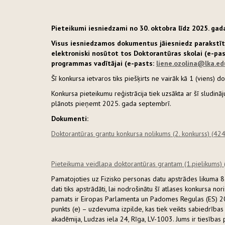
Pieteikumi iesniedzami no 30. oktobra līdz 2025. ga
Visus iesniedzamos dokumentus jāiesniedz parakstītu
elektroniski nosūtot tos Doktorantūras skolai (e-pa
programmas vadītājai (e-pasts:
liene.ozolina@lka.ed
Šī konkursa ietvaros tiks piešķirts ne vairāk kā 1 (viens) d
Konkursa pieteikumu reģistrācija tiek uzsākta ar šī sludi
plānots pieņemt 2025. gada septembrī.
Dokumenti:
Doktorantūras grantu konkursa nolikums (2. konkurss)
(424
Pieteikuma veidlapa doktorantūras grantam (1.pielikums)
Pamatojoties uz Fizisko personas datu apstrādes likuma 8
dati tiks apstrādāti, lai nodrošinātu šī atlases konkursa no
pamats ir Eiropas Parlamenta un Padomes Regulas (ES) 20
punkts (e) – uzdevuma izpilde, kas tiek veikts sabiedrības 
akadēmija, Ludzas iela 24, Rīga, LV-1003. Jums ir tiesības