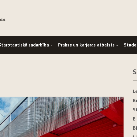
Starptautiskā sadarbība
Prakse un karjeras atbalsts
Stude
S
L
B
S
E
B