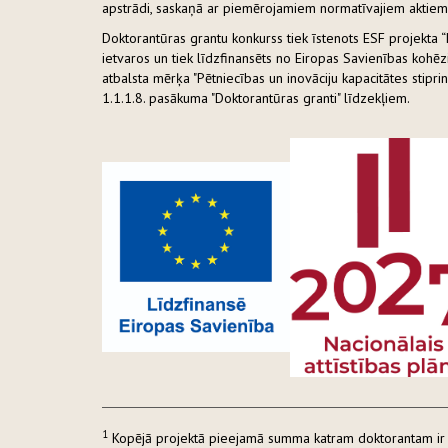
apstrādi, saskaņā ar piemērojamiem normatīvajiem aktiem
Doktorantūras grantu konkurss tiek īstenots ESF projekta 
ietvaros un tiek līdzfinansēts no Eiropas Savienības kohē
atbalsta mērķa "Pētniecības un inovāciju kapacitātes stip
1.1.1.8. pasākuma "Doktorantūras granti" līdzekļiem.
1
Kopējā projektā pieejamā summa katram doktorantam ir 1