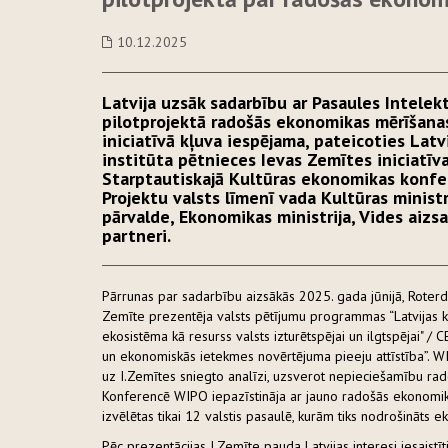
10.12.2025
Latvija uzsāk sadarbību ar Pasaules Intelek
pilotprojektā radošās ekonomikas mērīšanas 
iniciatīvā kļuva iespējama, pateicoties Lat
institūta pētnieces Ievas Zemītes iniciatī
Starptautiskajā Kultūras ekonomikas konfer
Projektu valsts līmenī vada Kultūras ministr
pārvalde, Ekonomikas ministrija, Vides aizsa
partneri.
Pārrunas par sadarbību aizsākās 2025. gada jūnijā, Roter
Zemīte prezentēja valsts pētījumu programmas “Latvijas kult
ekosistēma kā resurss valsts izturētspējai un ilgtspējai" /
un ekonomiskās ietekmes novērtējuma pieeju attīstība”. WI
uz I.Zemītes sniegto analīzi, uzsverot nepieciešamību rado
Konferencē WIPO iepazīstināja ar jauno radošās ekonomika
izvēlētas tikai 12 valstis pasaulē, kurām tiks nodrošināts e
Pēc prezentācijas I.Zemīte pauda Latvijas interesi iesaistī