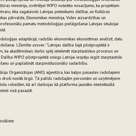
ūras ministriju, izvērtējot WIPO noteikto nosacījumu, ka projektam
etvaru, tika sagatavots Latvijas pieteikums dalībai, un Kultūras
stikas pārvalde, Ekonomikas ministrija, Vides aizsardzības un
t profesionālu pamatu metodoloģijas pielāgošanai Latvijas situācijai
stā.
odoloģijas adaptācijā, radošās ekonomikas ekosistēmas analīzē, datu
došanai. I.Zemīte uzsver: “Latvijas dalība šajā pilotprojektā ir
m, ka akadēmiskais darbs spēj ietekmēt starptautiskus procesus un
” Dalība WIPO pilotprojektā sniegs Latvijai iespēju iegūt starptautiski
ošanu un paplašināt starpinstitucionālo sadarbību.
Nāciju Organizācijas (ANO) aģentūra, kas kalpo pasaules radošajiem
s un droši nonāk tirgū. Tā palīdz radošajām personām un uzņēmējiem
alstu robežām, kā arī darbojas kā platforma jaunāko intelektuālā
ntoti visā pasaulē.
ciāliste