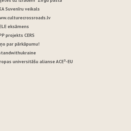
iļetes uz izrādēm "Zirgu pastā"
KA Suvenīru veikals
ww.culturecrossroads.lv
ELE eksāmens
PP projekts CERS
iņo par pārkāpumu!
standwithukraine
iropas universitāšu alianse ACE²-EU