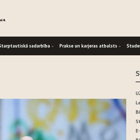
Starptautiskā sadarbība
Prakse un karjeras atbalsts
Stude
S
U
L
B
S
E