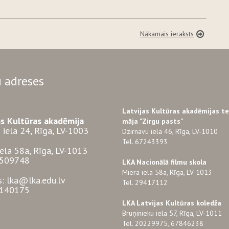
Nākamais ieraksts
 adreses
Latvijas Kultūras akadēmijas t
as Kultūras akadēmija
māja "Zirgu pasts"
 iela 24, Rīga, LV-1003
Dzirnavu iela 46, Rīga, LV-1010
Tel. 67243393
iela 58a, Rīga, LV-1013
3509748
LKA Nacionālā filmu skola
Miera iela 58a, Rīga, LV-1013
s: lka@lka.edu.lv
Tel. 29417112
7140175
LKA Latvijas Kultūras koledža
Bruņinieku iela 57, Rīga, LV-1011
Tel. 20229975, 67846238