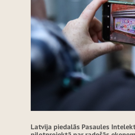
Latvija piedalās Pasaules Intelek
pilotprojektā par radošās ekono