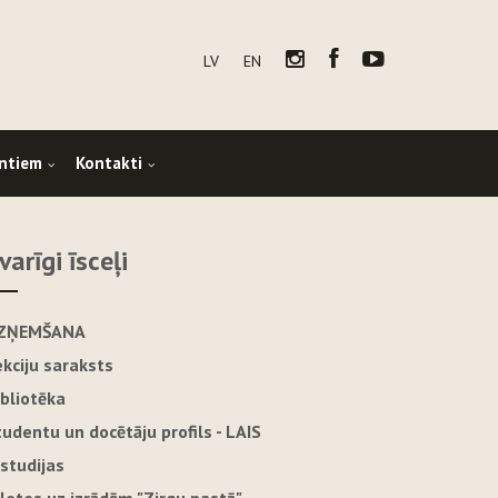
LV
EN
ntiem
Kontakti
varīgi īsceļi
ZŅEMŠANA
ekciju saraksts
ibliotēka
tudentu un docētāju profils - LAIS
-studijas