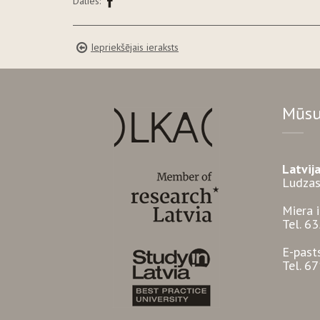
Dalies:
Iepriekšējais ieraksts
Mūsu
Latvij
Ludzas
Miera 
Tel. 6
E-past
Tel. 6