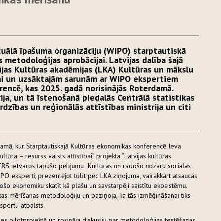
tuālā īpašuma organizāciju (WIPO) starptautiskā
metodoloģijas aprobācijai. Latvijas dalība šajā
vijas Kultūras akadēmijas (LKA) Kultūras un mākslu
vai un uzsāktajām sarunām ar WIPO ekspertiem
encē, kas 2025. gadā norisinājās Roterdamā.
ija, un tā īstenošanā piedalās Centrālā statistikas
rdzības un reģionālās attīstības ministrija un citi
damā, kur Starptautiskajā Kultūras ekonomikas konferencē Ieva
ūra – resurss valsts attīstībai” projekta “Latvijas kultūras
 CERS ietvaros tapušo pētījumu “Kultūras un radošo nozaru sociālās
PO eksperti, prezentējot tūlīt pēc LKA ziņojuma, vairākkārt atsaucās
šo ekonomiku skatīt kā plašu un savstarpēji saistītu ekosistēmu.
s mērīšanas metodoloģiju un paziņoja, ka tās izmēģināšanai tiks
kspertu atbalsts.
ties pilotprojektā un rosināja diskusiju par metodoloģijas testēšanas