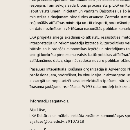
iespējām. Tam sekoja sadarbības process starp LKA un Kult
jābūt valsts līmenī iniciētam un vadītam. Balstoties uz šo i
ministrijas aicinājumam piedalīties atsaucās Centrālā stati
reģionālās attīstības ministrija un citi eksperti, nodrošino
un datu nozīmības izvērtēšanai nacionālās politikas kontek
LKA projektā sniegs akadēmisko atbalstu, iesaistoties met
interpretācijā un rekomendāciju izstrādē kultūrpolitikas vei
būtisks solis radošās ekonomikas izpētē un pierādījums ta
sniegt konkrētu pienesumu valsts kultūrpolitikas attīstībai.
salīdzināmus datus, stiprināt radošo nozaru politikas plān
Pasaules Intelektuālā īpašuma organizācija ir Apvienoto 
profesionāļiem, nodrošinot, ka viņu idejas ir aizsargāta
aizsargāt un popularizēt savu intelektuālo īpašumu pāri v
īpašuma jautājumu risināšanai. WIPO datu modeļi tiek izma
Informāciju sagatavoja,
Aija Lūse,
LKA Kultūras un mākslu institūta zinātnes komunikācijas spe
aija.luse@lka.edu.lv, 29107218