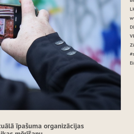
B
L
w
D
V
Z
#
E
tuālā īpašuma organizācijas
mikas mērīšanu