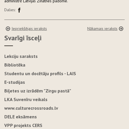
administrē Latvijas Zinātnes padome.
Dalies:
Iepriekšējais ieraksts
Nākamais ieraksts
Svarīgi īsceļi
Lekciju saraksts
Bibliotēka
Studentu un docētāju profils - LAIS
E-studijas
Biļetes uz izrādēm "Zirgu pastā"
LKA Suvenīru veikals
www.culturecrossroads.lv
DELE eksāmens
VPP projekts CERS