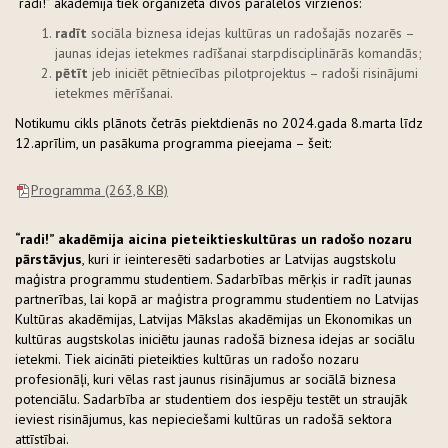
“radi!” akadēmija tiek organizēta divos paralēlos virzienos:
radīt
sociāla biznesa idejas kultūras un radošajās nozarēs –
jaunas idejas ietekmes radīšanai starpdisciplinārās komandās;
pētīt
jeb iniciēt pētniecības pilotprojektus – radoši risinājumi
ietekmes mērīšanai.
Notikumu cikls plānots četrās piektdienās no 2024.gada 8.marta līdz
12.aprīlim, un pasākuma programma pieejama – šeit:
Programma
(263,8 KB)
“radi!” akadēmija aicina pieteikties
kultūras un radošo nozaru
pārstāvjus
, kuri ir ieinteresēti sadarboties ar Latvijas augstskolu
maģistra programmu studentiem. Sadarbības mērķis ir radīt jaunas
partnerības, lai kopā ar maģistra programmu studentiem no Latvijas
Kultūras akadēmijas, Latvijas Mākslas akadēmijas un Ekonomikas un
kultūras augstskolas iniciētu jaunas radošā biznesa idejas ar sociālu
ietekmi. Tiek aicināti pieteikties kultūras un radošo nozaru
profesionāļi, kuri vēlas rast jaunus risinājumus ar sociālā biznesa
potenciālu. Sadarbība ar studentiem dos iespēju testēt un straujāk
ieviest risinājumus, kas nepieciešami kultūras un radošā sektora
attīstībai.