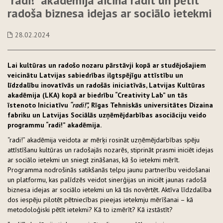
“radi!” akadēmija aicina radīt un pētīt
radoša biznesa idejas ar sociālo ietekmi
28.02.2024
Lai kultūras un radošo nozaru pārstāvji kopā ar studējošajiem
veicinātu Latvijas sabiedrības ilgtspējīgu attīstību un
līdzdalību inovatīvās un radošās iniciatīvās, Latvijas Kultūras
akadēmija (LKA) kopā ar biedrību
“Creativity Lab” un tās
īstenoto Iniciatīvu
“radi!”,
Rīgas Tehniskās universitātes Dizaina
fabriku un Latvijas Sociālās uzņēmējdarbības asociāciju veido
programmu “radi!” akadēmija.
“radi!” akadēmija veidota ar mērķi rosināt uzņēmējdarbības spēju
attīstīšanu kultūras un radošajās nozarēs, stiprināt prasmi iniciēt idejas
ar sociālo ietekmi un sniegt zināšanas, kā šo ietekmi mērīt.
Programma nodrošinās satikšanās telpu jaunu partnerību veidošanai
un platformu, kas palīdzēs veidot sinerģijas un iniciēt jaunas radošā
biznesa idejas ar sociālo ietekmi un kā tās novērtēt. Aktīva līdzdalība
dos iespēju pilotēt pētniecības pieejas ietekmju mērīšanai – kā
metodoloģiski pētīt ietekmi? Kā to izmērīt? Kā izstāstīt?