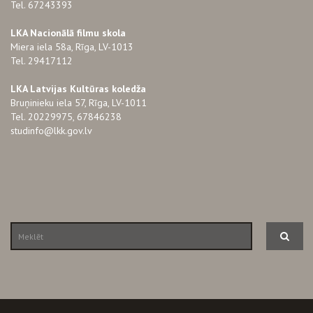
Tel. 67243393
LKA Nacionālā filmu skola
Miera iela 58a, Rīga, LV-1013
Tel. 29417112
LKA Latvijas Kultūras koledža
Bruņinieku iela 57, Rīga, LV-1011
Tel. 20229975, 67846238
studinfo@lkk.gov.lv