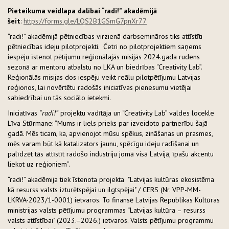
Pieteikuma veidlapa dalībai “radi!” akadēmijā
šeit
:
https://forms.gle/LQS2B1GSmG7pnXr77
“radi!” akadēmijā pētniecības virzienā darbsemināros tiks attīstīti
pētniecības ideju pilotprojekti. Četri no pilotprojektiem saņems
iespēju īstenot pētījumu reģionālajās misijās 2024.gada rudens
sezonā ar mentoru atbalstu no LKA un biedrības “Creativity Lab”.
Reģionālās misijas dos iespēju veikt reālu pilotpētījumu Latvijas
reģionos, lai novērtētu radošās iniciatīvas pienesumu vietējai
sabiedrībai un tās sociālo ietekmi.
Iniciatīvas
“radi!”
projektu vadītāja un “Creativity Lab” valdes locekle
Līva Stūrmane: “Mums ir liels prieks par izveidoto partnerību šajā
gadā. Mēs ticam, ka, apvienojot mūsu spēkus, zināšanas un prasmes,
mēs varam būt kā katalizators jaunu, spēcīgu ideju radīšanai un
palīdzēt tās attīstīt radošo industriju jomā visā Latvijā, īpašu akcentu
liekot uz reģioniem”.
“radi!” akadēmija tiek īstenota projekta "Latvijas kultūras ekosistēma
kā resurss valsts izturētspējai un ilgtspējai" / CERS (Nr. VPP-MM-
LKRVA-2023/1-0001) ietvaros. To finansē Latvijas Republikas Kultūras
ministrijas valsts pētījumu programmas “Latvijas kultūra – resurss
valsts attīstībai" (2023.–2026.) ietvaros. Valsts pētījumu programmu