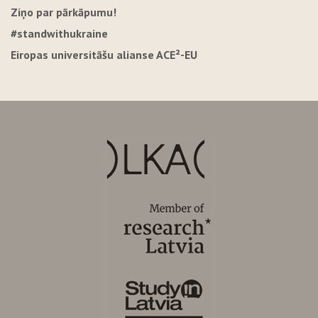
Ziņo par pārkāpumu!
#standwithukraine
Eiropas universitāšu alianse ACE²-EU