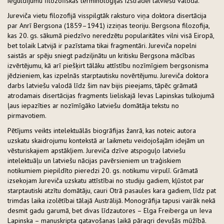
ieguldījumu filozofiskās terminoloģijas izstrādei latviešu valodā.
Jureviča vietu filozofijā visspilgtāk raksturo viņa doktora disertācija
par Anrī Bergsona (1859–1941) izziņas teoriju. Bergsona filozofija,
kas 20. gs. sākumā piedzīvo neredzētu popularitātes vilni visā Eiropā,
bet tolaik Latvijā ir pazīstama tikai fragmentāri. Jureviča nopelni
saistās ar spēju sniegt padziļinātu un kritisku Bergsona mācības
izvērtējumu, kā arī piešķirt tālāku attīstību nozīmīgiem bergsonisma
jēdzieniem, kas izpelnās starptautisku novērtējumu. Jureviča doktora
darbs latviešu valodā līdz šim nav bijis pieejams, tāpēc grāmatā
atrodamais disertācijas fragments lieliskajā Ievas Lapinskas tulkojumā
ļaus iepazīties ar nozīmīgāko latviešu domātāja tekstu no
pirmavotiem.
Pētījums veikts intelektuālās biogrāfijas žanrā, kas noteic autora
uzskatu skaidrojumu kontekstā ar laikmetu veidojošajām idejām un
vēsturiskajiem apstākļiem. Jureviča dzīve atspoguļo latviešu
intelektuāļu un latviešu nācijas pavērsieniem un traģiskiem
notikumiem piepildīto pieredzi 20. gs. notikumu virpulī. Grāmatā
izsekojam Jureviča uzskatu attīstībai no studiju gadiem, kļūstot par
starptautiski atzītu domātāju, cauri Otrā pasaules kara gadiem, līdz pat
trimdas laika izolētībai tālajā Austrālijā. Monogrāfija tapusi vairāk nekā
desmit gadu garumā, bet divas līdzautores – Elga Freiberga un Ieva
Lapinska – manuskripta gatavošanas laikā pāragri devušās mūžībā.