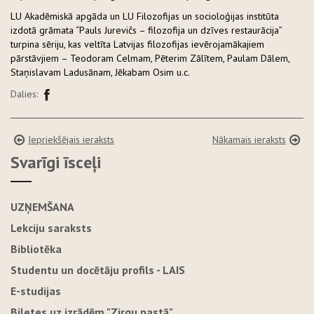
LU Akadēmiskā apgāda un LU Filozofijas un socioloģijas institūta
izdotā grāmata “Pauls Jurevičs – filozofija un dzīves restaurācija”
turpina sēriju, kas veltīta Latvijas filozofijas ievērojamākajiem
pārstāvjiem – Teodoram Celmam, Pēterim Zālītem, Paulam Dālem,
Staņislavam Ladusānam, Jēkabam Osim u.c.
Dalies:
Iepriekšējais ieraksts
Nākamais ieraksts
Svarīgi īsceļi
UZŅEMŠANA
Lekciju saraksts
Bibliotēka
Studentu un docētāju profils - LAIS
E-studijas
Biļetes uz izrādēm "Zirgu pastā"