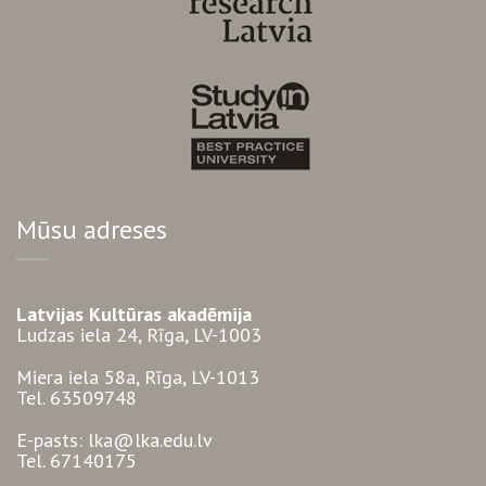
Mūsu adreses
Latvijas Kultūras akadēmija
Ludzas iela 24, Rīga, LV-1003
Miera iela 58a, Rīga, LV-1013
Tel. 63509748
E-pasts: lka@lka.edu.lv
Tel. 67140175