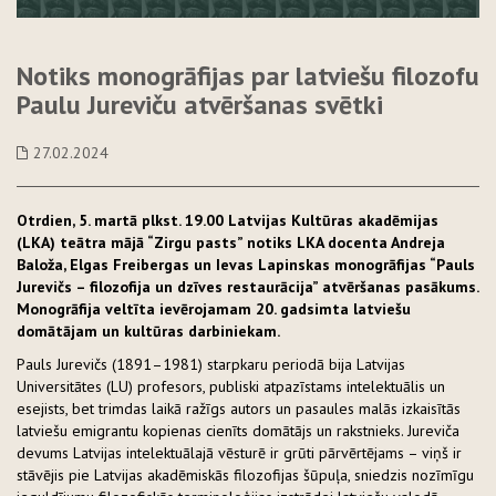
Notiks monogrāfijas par latviešu filozofu
Paulu Jureviču atvēršanas svētki
27.02.2024
Otrdien, 5. martā plkst. 19.00 Latvijas Kultūras akadēmijas
(LKA) teātra mājā “Zirgu pasts” notiks LKA docenta Andreja
Baloža, Elgas Freibergas un Ievas Lapinskas monogrāfijas “Pauls
Jurevičs – filozofija un dzīves restaurācija” atvēršanas pasākums.
Monogrāfija veltīta ievērojamam 20. gadsimta latviešu
domātājam un kultūras darbiniekam.
Pauls Jurevičs (1891–1981) starpkaru periodā bija Latvijas
Universitātes (LU) profesors, publiski atpazīstams intelektuālis un
esejists, bet trimdas laikā ražīgs autors un pasaules malās izkaisītās
latviešu emigrantu kopienas cienīts domātājs un rakstnieks. Jureviča
devums Latvijas intelektuālajā vēsturē ir grūti pārvērtējams – viņš ir
stāvējis pie Latvijas akadēmiskās filozofijas šūpuļa, sniedzis nozīmīgu