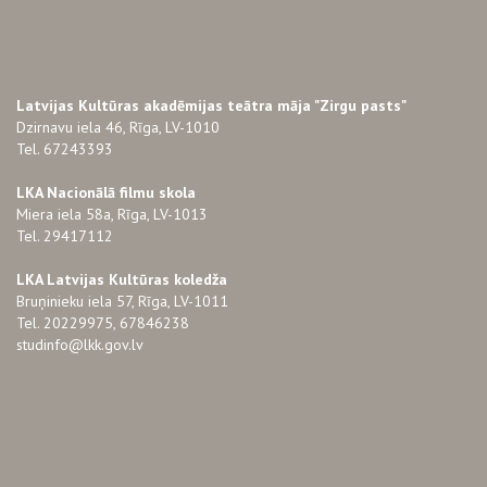
Latvijas Kultūras akadēmijas teātra māja "Zirgu pasts"
Dzirnavu iela 46, Rīga, LV-1010
Tel. 67243393
LKA Nacionālā filmu skola
Miera iela 58a, Rīga, LV-1013
Tel. 29417112
LKA Latvijas Kultūras koledža
Bruņinieku iela 57, Rīga, LV-1011
Tel. 20229975, 67846238
studinfo@lkk.gov.lv