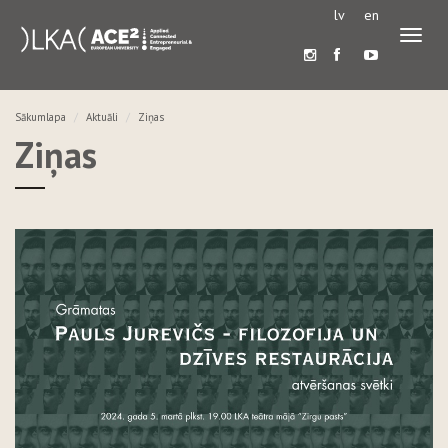
lv
en
Pārslē
navigā
Sākumlapa
Aktuāli
Ziņas
Ziņas