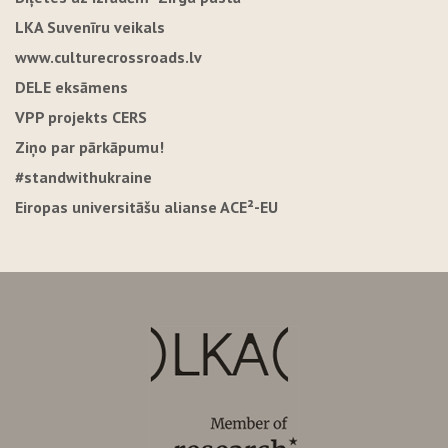
LKA Suvenīru veikals
www.culturecrossroads.lv
DELE eksāmens
VPP projekts CERS
Ziņo par pārkāpumu!
#standwithukraine
Eiropas universitāšu alianse ACE²-EU