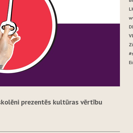
B
L
w
D
V
Z
#
E
kolēni prezentēs kultūras vērtību