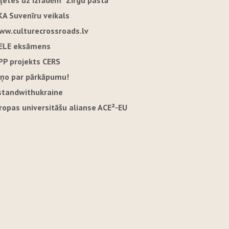
iļetes uz izrādēm "Zirgu pastā"
KA Suvenīru veikals
ww.culturecrossroads.lv
ELE eksāmens
PP projekts CERS
iņo par pārkāpumu!
standwithukraine
iropas universitāšu alianse ACE²-EU