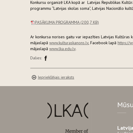
Konkursu organizē LKA kopā ar Latvijas Republikas Kultūras 
programmu “Latvijas skolas soma”, Latvijas Nacionālo kult
PASĀKUMA PROGRAMMA
(200,7 KB)
Ar konkursa norises gaitu var iepazīties Latvijas Kultūras 
mājaslapā
www.kulturaskanons.lv
, Facebook lapā
https://
mājaslapā
www.lka.edu.lv
.
Dalies:
Iepriekšējais ieraksts
Mūsu
Latvij