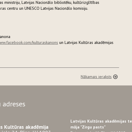
ministriju, Latvijas Nacionālo bibliotēku, kultūrizglītības
ūras centru un UNESCO Latvijas Nacionālo komisiju.
kanona
www.facebook.com/kulturaskanons
un Latvijas Kultūras akadēmijas
Nākamais ieraksts
 adreses
Latvijas Kultūras akadēmijas t
as Kultūras akadēmija
māja "Zirgu pasts"