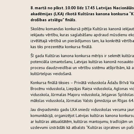
8. martā no plkst. 10.00 līdz 17.45 Latvijas Nacionālās
akadēmijas (LKA) rīkotā Kultūras kanona konkursa “
K
drošības atslēgu
” fināls.
Skolēnu komandas konkursā pētīja Kultūras kanonā iekļautā
iekļautu vērtību, kuras saglabāšanu apdraud mūsdienu ekon
izvēlētajā vērtībā un pierādījumos tam, ka konkrētā vērtība
kas tiks prezentēta konkursa finālā.
Šī gada Kultūras kanona konkursa mērķis ir sekmēt kultūr
potenciāla izmantošanu, Latvijas kultūras kanonā nosaukto
procesu daudzveidībai un vērtību sistēmu atšķirībām, kā ar
kultūrtelpas veidošanā.
Konkursa finālā tiksies – Privātā vidusskola Ādažu Brīvā V
Brocēnu vidusskola, Liepājas Raiņa vidusskola, Aglonas vi
vidusskola, Jūrmalas Majoru vidusskola, Jelgavas Spīdolas 
mākslas vidusskola, Jūrmalas Valsts ģimnāzija un Rīgas 64.
Jau divpadsmito gadu LKA sniedz vidusskolas vecuma jaun
komunikācijā, organizējot Latvijas kultūras kanona konkurs
ar kultūras aktualitātēm, kultūras mantojumu, tradīcijām u
uzdevumi izstrādāti kā atbalsts “Kultūras izpratnes un pa