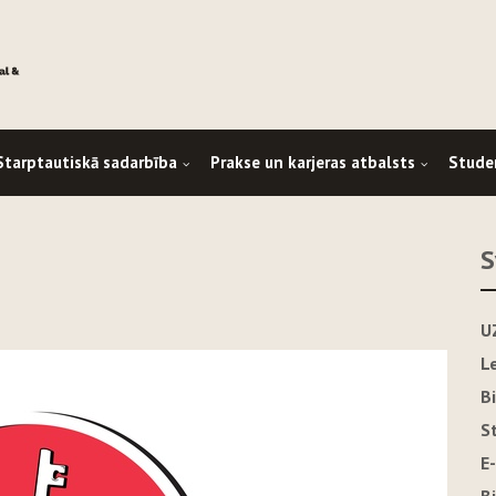
Starptautiskā sadarbība
Prakse un karjeras atbalsts
Stude
S
U
L
B
S
E