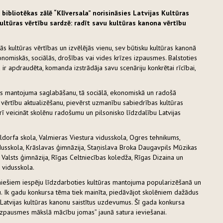
 bibliotēkas zālē “Klīversala” norisināsies Latvijas Kultūras
ultūras vērtību sardzē: radīt savu kultūras kanona vērtību
s kultūras vērtības un izvēlējās vienu, sev būtisku kultūras kanonā
omiskās, sociālās, drošības vai vides krīzes izpausmes. Balstoties
 ir apdraudēta, komanda izstrādāja savu scenāriju konkrētai rīcībai,
as mantojuma saglabāšanu, tā sociālā, ekonomiskā un radošā
 vērtību aktualizēšanu, pievērst uzmanību sabiedrības kultūras
ī veicināt skolēnu radošumu un pilsonisko līdzdalību Latvijas
aldorfa skola, Valmieras Viestura vidusskola, Ogres tehnikums,
dusskola, Krāslavas ģimnāzija, Staņislava Broka Daugavpils Mūzikas
Valsts ģimnāzija, Rīgas Celtniecības koledža, Rīgas Dizaina un
 vidusskola.
iešiem iespēju līdzdarboties kultūras mantojuma popularizēšanā un
u. Ik gadu konkursa tēma tiek mainīta, piedāvājot skolēniem dažādus
n Latvijas kultūras kanonu saistītus uzdevumus. Šī gada konkursa
šizpausmes mākslā mācību jomas” jaunā satura ieviešanai.