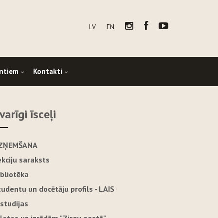
LV
EN
ntiem
Kontakti
varīgi īsceļi
ZŅEMŠANA
ekciju saraksts
ibliotēka
tudentu un docētāju profils - LAIS
-studijas