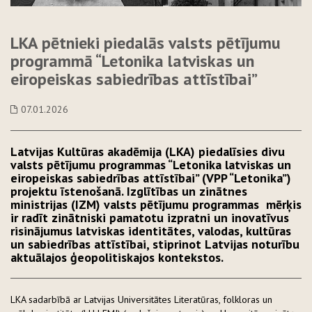
LKA pētnieki piedalās valsts pētījumu
programmā “Letonika latviskas un
eiropeiskas sabiedrības attīstībai”
07.01.2026
Latvijas Kultūras akadēmija (LKA) piedalīsies divu
valsts pētījumu programmas “Letonika latviskas un
eiropeiskas sabiedrības attīstībai” (VPP “Letonika”)
projektu īstenošanā. Izglītības un zinātnes
ministrijas (IZM) valsts pētījumu programmas mērķis
ir radīt zinātniski pamatotu izpratni un inovatīvus
risinājumus latviskas identitātes, valodas, kultūras
un sabiedrības attīstībai, stiprinot Latvijas noturību
aktuālajos ģeopolitiskajos kontekstos.
LKA sadarbībā ar Latvijas Universitātes Literatūras, folkloras un