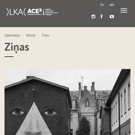
lv
en
Pārslē
navigā
Sākumlapa
Aktuāli
Ziņas
Ziņas