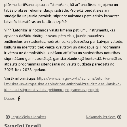
plūsmu kartēšana, aptaujas īstenošana, kā arī analītisku ziņojumu un
labās prakses rekomendāciju izstrāde. Projektā piedalīsies arī
studējošie un jaunie pētnieki, stiprinot nākotnes pētniecisko kapacitāti
latviešu literatūras un kultūras izpētē.
VPP “Letonika” ir nozīmīgs valsts līmeņa pētījumu instruments, kas
apvieno dažādu zinātņu nozaru pētniekus, jaunās paaudzes
zinātniekus un studentus, nodrošinot, ka pētniecība par Latvijas valodu,
kultūru un identitāti tiek veikta kvalitatīvi un daudzpusīgi. Programma
ir vērsta uz demokrātisku zināšanu attīstību un sabiedrības noturības
stiprināšanu gan nacionālajā, gan starptautiskajā kontekstā. Finansiālais
atbalsts programmas īstenošanai no valsts budžeta paredzēts no
2025. līdz 2028. gadam.
Vairāk informācijas:
https://www.izm.gov.lv/lv/jaunums/letonika-
latviskas-un-eiropeiskas-sabiedribas-attistibai-izraudziti-sesi-latvisko-
identitati-stiprinosi-valsts-petijumu-programmas-projekti
Dalies:
Iepriekšējais ieraksts
Nākamais ieraksts
Svarīgi īsceļi