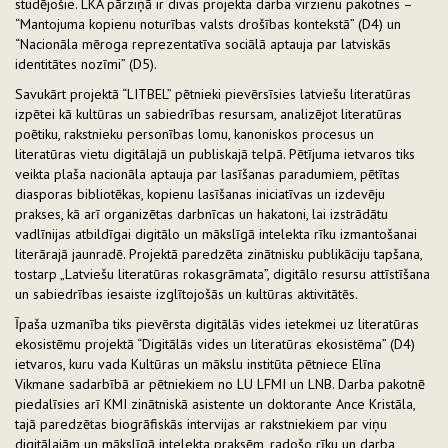
studējošie. LKA pārziņā ir divas projekta darba virzienu pakotnes –
“Mantojuma kopienu noturības valsts drošības kontekstā” (D4) un
“Nacionāla mēroga reprezentatīva sociālā aptauja par latviskās
identitātes nozīmi” (D5).
Savukārt projektā “LITBEL” pētnieki pievērsīsies latviešu literatūras
izpētei kā kultūras un sabiedrības resursam, analizējot literatūras
poētiku, rakstnieku personības lomu, kanoniskos procesus un
literatūras vietu digitālajā un publiskajā telpā. Pētījuma ietvaros tiks
veikta plaša nacionāla aptauja par lasīšanas paradumiem, pētītas
diasporas bibliotēkas, kopienu lasīšanas iniciatīvas un izdevēju
prakses, kā arī organizētas darbnīcas un hakatoni, lai izstrādātu
vadlīnijas atbildīgai digitālo un mākslīgā intelekta rīku izmantošanai
literārajā jaunradē. Projektā paredzēta zinātnisku publikāciju tapšana,
tostarp „Latviešu literatūras rokasgrāmata”, digitālo resursu attīstīšana
un sabiedrības iesaiste izglītojošās un kultūras aktivitātēs.
Īpaša uzmanība tiks pievērsta digitālās vides ietekmei uz literatūras
ekosistēmu projektā “Digitālās vides un literatūras ekosistēma” (D4)
ietvaros, kuru vada Kultūras un mākslu institūta pētniece Elīna
Vikmane sadarbībā ar pētniekiem no LU LFMI un LNB. Darba pakotnē
piedalīsies arī KMI zinātniskā asistente un doktorante Ance Kristāla,
tajā paredzētas biogrāfiskās intervijas ar rakstniekiem par viņu
digitālajām un mākslīgā intelekta praksēm, radošo rīku un darba