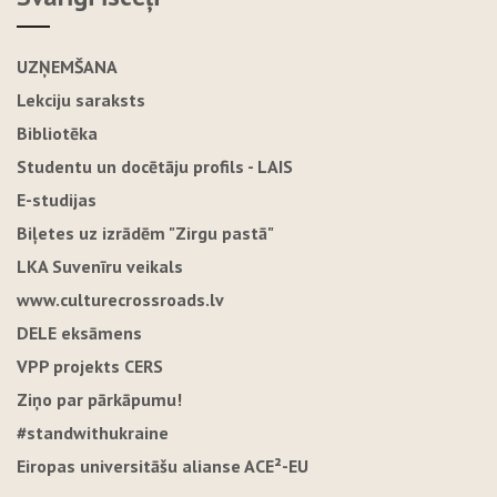
UZŅEMŠANA
Lekciju saraksts
Bibliotēka
Studentu un docētāju profils - LAIS
E-studijas
Biļetes uz izrādēm "Zirgu pastā"
LKA Suvenīru veikals
www.culturecrossroads.lv
DELE eksāmens
VPP projekts CERS
Ziņo par pārkāpumu!
#standwithukraine
Eiropas universitāšu alianse ACE²-EU