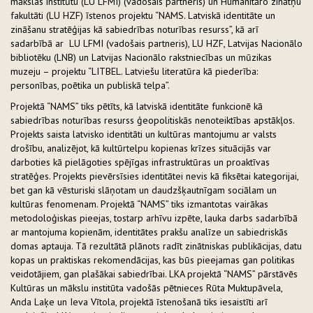
mākslas institūtu (LU LFMI) (vadošais partneris) un Humanitāro zinātņu
fakultāti (LU HZF) īstenos projektu “NAMS. Latviskā identitāte un
zināšanu stratēģijas kā sabiedrības noturības resurss”, kā arī
sadarbībā ar LU LFMI (vadošais partneris), LU HZF, Latvijas Nacionālo
bibliotēku (LNB) un Latvijas Nacionālo rakstniecības un mūzikas
muzeju – projektu “LITBEL. Latviešu literatūra kā piederība:
personības, poētika un publiskā telpa”.
Projektā “NAMS” tiks pētīts, kā latviskā identitāte funkcionē kā
sabiedrības noturības resurss ģeopolitiskās nenoteiktības apstākļos.
Projekts saista latvisko identitāti un kultūras mantojumu ar valsts
drošību, analizējot, kā kultūrtelpu kopienas krīzes situācijās var
darboties kā pielāgoties spējīgas infrastruktūras un proaktīvas
stratēģes. Projekts pievērsīsies identitātei nevis kā fiksētai kategorijai,
bet gan kā vēsturiski slāņotam un daudzšķautnīgam sociālam un
kultūras fenomenam. Projektā “NAMS” tiks izmantotas vairākas
metodoloģiskas pieejas, tostarp arhīvu izpēte, lauka darbs sadarbībā
ar mantojuma kopienām, identitātes prakšu analīze un sabiedriskās
domas aptauja. Tā rezultātā plānots radīt zinātniskas publikācijas, datu
kopas un praktiskas rekomendācijas, kas būs pieejamas gan politikas
veidotājiem, gan plašākai sabiedrībai. LKA projektā “NAMS” pārstāvēs
Kultūras un mākslu institūta vadošās pētnieces Rūta Muktupāvela,
Anda Laķe un Ieva Vītola, projektā īstenošanā tiks iesaistīti arī