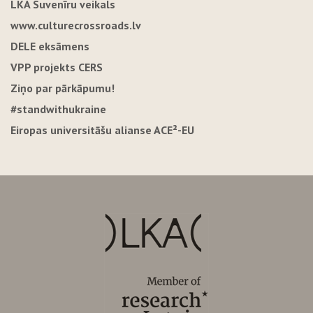
LKA Suvenīru veikals
www.culturecrossroads.lv
DELE eksāmens
VPP projekts CERS
Ziņo par pārkāpumu!
#standwithukraine
Eiropas universitāšu alianse ACE²-EU