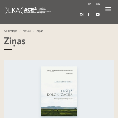
lv
en
Pārslē
navigā
Sākumlapa
Aktuāli
Ziņas
Ziņas