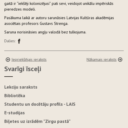
gaitā ir “iekšēji kolonizējusi” pati sevi, veidojot unikālu impēriskās
pieredzes modeli.
Pasākuma laikā ar autoru sarunāsies Latvijas Kultūras akadēmijas
asociētais profesors Gustavs Strenga.
Saruna norisināsies angļu valodā bez tulkojuma.
Dalies:
Iepriekšējais ieraksts
Nākamais ieraksts
Svarīgi īsceļi
Lekciju saraksts
Bibliotēka
Studentu un docētāju profils - LAIS
E-studijas
Biļetes uz izrādēm "Zirgu pastā"