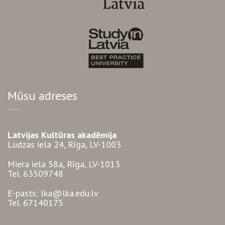
Mūsu adreses
Latvijas Kultūras akadēmija
Ludzas iela 24, Rīga, LV-1003
Miera iela 58a, Rīga, LV-1013
Tel. 63509748
E-pasts: lka@lka.edu.lv
Tel. 67140175