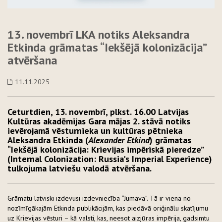
13. novembrī LKA notiks Aleksandra
Etkinda grāmatas “Iekšējā kolonizācija”
atvēršana
11.11.2025
Ceturtdien, 13. novembrī, plkst. 16.00 Latvijas
Kultūras akadēmijas Gara mājas 2. stāvā notiks
ievērojamā vēsturnieka un kultūras pētnieka
Aleksandra Etkinda (
Alexander Etkind
) grāmatas
“Iekšējā kolonizācija: Krievijas impēriskā pieredze”
(Internal Colonization: Russia's Imperial Experience)
tulkojuma latviešu valodā atvēršana.
Grāmatu latviski izdevusi izdevniecība “Jumava”. Tā ir viena no
nozīmīgākajām Etkinda publikācijām, kas piedāvā oriģinālu skatījumu
uz Krievijas vēsturi – kā valsti, kas, neesot aizjūras impērija, gadsimtu