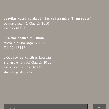
Latvijas Kultūras akadēmijas teātra māja "Zirgu pasts"
Dzirnavu iela 46, Rīga, LV-1010
Tel. 67243393
LKA Nacionālā filmu skola
Miera iela 58a, Rīga, LV-1013
Tel. 29417112
LKA Latvijas Kultūras koledža
Bruņinieku iela 57, Rīga, LV-1011
Tel. 20229975, 67846238
studinfo@lkk.gov.lv