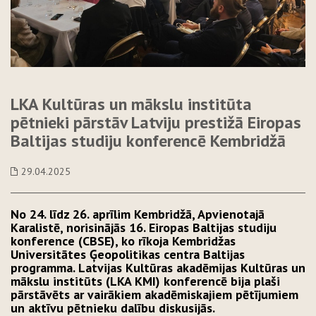
LKA Kultūras un mākslu institūta
pētnieki pārstāv Latviju prestižā Eiropas
Baltijas studiju konferencē Kembridžā
29.04.2025
No 24. līdz 26. aprīlim Kembridžā, Apvienotajā
Karalistē, norisinājās 16. Eiropas Baltijas studiju
konference (CBSE), ko rīkoja Kembridžas
Universitātes Ģeopolitikas centra Baltijas
programma. Latvijas Kultūras akadēmijas Kultūras un
mākslu institūts (LKA KMI) konferencē bija plaši
pārstāvēts ar vairākiem akadēmiskajiem pētījumiem
un aktīvu pētnieku dalību diskusijās.