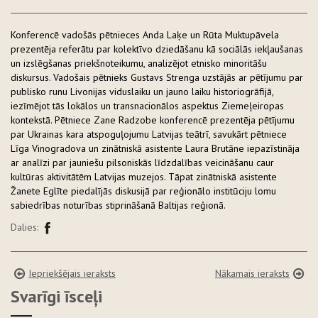
Konferencē vadošās pētnieces Anda Laķe un Rūta Muktupāvela
prezentēja referātu par kolektīvo dziedāšanu kā sociālās iekļaušanas
un izslēgšanas priekšnoteikumu, analizējot etnisko minoritāšu
diskursus. Vadošais pētnieks Gustavs Strenga uzstājās ar pētījumu par
publisko runu Livonijas viduslaiku un jauno laiku historiogrāfijā,
iezīmējot tās lokālos un transnacionālos aspektus Ziemeļeiropas
kontekstā. Pētniece Zane Radzobe konferencē prezentēja pētījumu
par Ukrainas kara atspoguļojumu Latvijas teātrī, savukārt pētniece
Līga Vinogradova un zinātniskā asistente Laura Brutāne iepazīstināja
ar analīzi par jauniešu pilsoniskās līdzdalības veicināšanu caur
kultūras aktivitātēm Latvijas muzejos. Tāpat zinātniskā asistente
Žanete Eglīte piedalījās diskusijā par reģionālo institūciju lomu
sabiedrības noturības stiprināšanā Baltijas reģionā.
Dalies:
Iepriekšējais ieraksts
Nākamais ieraksts
Svarīgi īsceļi