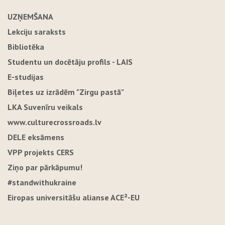
UZŅEMŠANA
Lekciju saraksts
Bibliotēka
Studentu un docētāju profils - LAIS
E-studijas
Biļetes uz izrādēm "Zirgu pastā"
LKA Suvenīru veikals
www.culturecrossroads.lv
DELE eksāmens
VPP projekts CERS
Ziņo par pārkāpumu!
#standwithukraine
Eiropas universitāšu alianse ACE²-EU