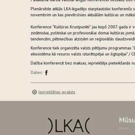
Plenārsēde atklās LKA ikgadējo starptautisko konferenču sēri
novembrim un kas pievērsīsies aktuālām kultūras un māks
Konference “Kultūras Krustpunkti” jau kopš 2007. gada ir
zinātniskai, politiskai un profesionālai domai kultūras jomā.
tendencēm, pētniecības atziņām un reģionālās daudzveidī
Konference tiek organizēta valsts pētījumu programmas “Latv
ekosistēma kā resurss valsts izturētspējai un ilgtspējai" /
Dalība konferencē bez maksas, iepriekšēja pieteikšanās n
Dalies:
Iepriekšējais ieraksts
Mūsu