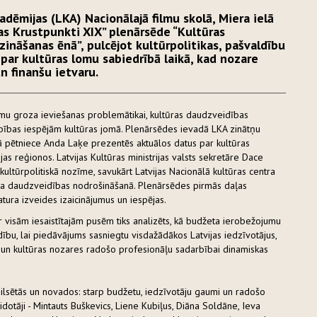
adēmijas (LKA) Nacionālajā filmu skolā, Miera ielā
ras Krustpunkti XIX” plenārsēde “Kultūras
āšanas ēnā”, pulcējot kultūrpolitikas, pašvaldību
 par kultūras lomu sabiedrībā laikā, kad nozare
n finanšu ietvaru.
umu groza ieviešanas problemātikai, kultūras daudzveidības
rbības iespējām kultūras jomā. Plenārsēdes ievadā LKA zinātņu
šā pētniece Anda Laķe prezentēs aktuālos datus par kultūras
as reģionos. Latvijas Kultūras ministrijas valsts sekretāre Dace
kultūrpolitiskā nozīme, savukārt Latvijas Nacionālā kultūras centra
ura daudzveidības nodrošināšanā. Plenārsēdes pirmās daļas
ura izveides izaicinājumus un iespējas.
ar visām iesaistītajām pusēm tiks analizēts, kā budžeta ierobežojumu
ību, lai piedāvājums sasniegtu visdažādākos Latvijas iedzīvotājus,
ju un kultūras nozares radošo profesionāļu sadarbībai dinamiskas
 pilsētās un novados: starp budžetu, iedzīvotāju gaumi un radošo
dotāji - Mintauts Buškevics, Liene Kubiļus, Diāna Soldāne, Ieva