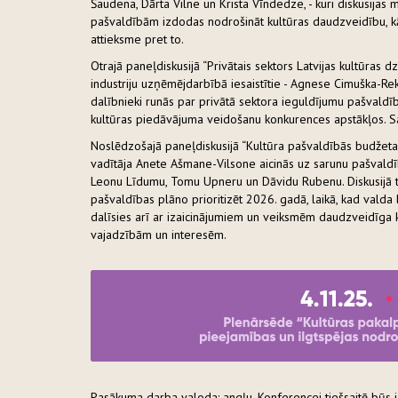
Šaudena, Dārta Vilne un Krista Vīndedze, - kuri diskusijas
pašvaldībām izdodas nodrošināt kultūras daudzveidību, kā 
attieksme pret to.
Otrajā paneļdiskusijā “Privātais sektors Latvijas kultūras d
industriju uzņēmējdarbībā iesaistītie - Agnese Cimuška-Rekke
dalībnieki runās par privātā sektora ieguldījumu pašvaldī
kultūras piedāvājuma veidošanu konkurences apstākļos. S
Noslēdzošajā paneļdiskusijā “Kultūra pašvaldībās budžeta
vadītāja Anete Ašmane-Vilsone aicinās uz sarunu pašvaldīb
Leonu Līdumu, Tomu Upneru un Dāvidu Rubenu. Diskusijā ti
pašvaldības plāno prioritizēt 2026. gadā, laikā, kad valda 
dalīsies arī ar izaicinājumiem un veiksmēm daudzveidīga 
vajadzībām un interesēm.
Pasākuma darba valoda: angļu. Konferencei tiešsaitē būs 