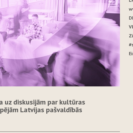
L
w
D
V
Z
#
E
a uz diskusijām par kultūras
pējām Latvijas pašvaldībās