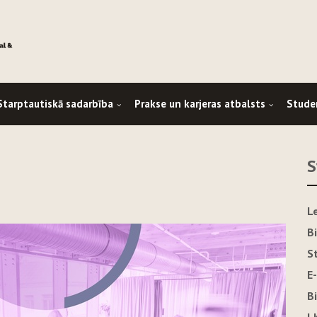
Starptautiskā sadarbība
Prakse un karjeras atbalsts
Stude
S
L
B
S
E
B