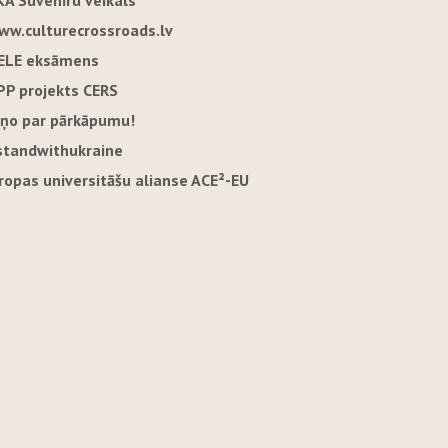
KA Suvenīru veikals
ww.culturecrossroads.lv
ELE eksāmens
PP projekts CERS
iņo par pārkāpumu!
standwithukraine
iropas universitāšu alianse ACE²-EU