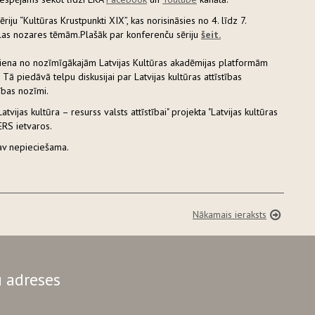
ju “Kultūras Krustpunkti XIX”, kas norisināsies no 4. līdz 7.
las nozares tēmām.Plašāk par konferenču sēriju
šeit.
 viena no nozīmīgākajām Latvijas Kultūras akadēmijas platformām
 Tā piedāvā telpu diskusijai par Latvijas kultūras attīstības
bas nozīmi.
ijas kultūra – resurss valsts attīstībai" projekta "Latvijas kultūras
 CERS ietvaros.
av nepieciešama.
Nākamais ieraksts
 adreses