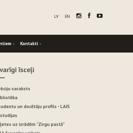
LV
EN
ntiem
Kontakti
varīgi īsceļi
ekciju saraksts
ibliotēka
tudentu un docētāju profils - LAIS
-studijas
iļetes uz izrādēm "Zirgu pastā"