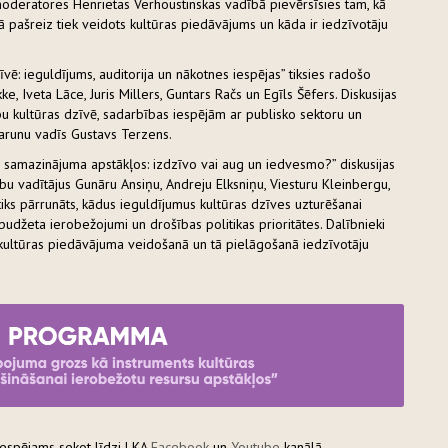
 moderatores Henrietas Verhoustinskas vadībā pievērsīsies tam, kā
pašreiz tiek veidots kultūras piedāvājums un kāda ir iedzīvotāju
zīvē: ieguldījums, auditorija un nākotnes iespējas” tiksies radošo
, Iveta Lāce, Juris Millers, Guntars Račs un Egīls Šēfers. Diskusijas
bu kultūras dzīvē, sadarbības iespējām ar publisko sektoru un
arunu vadīs Gustavs Terzens.
 samazinājuma apstākļos: izdzīvo vai aug un iedvesmo?” diskusijas
u vadītājus Gunāru Ansiņu, Andreju Elksniņu, Viesturu Kleinbergu,
ks pārrunāts, kādus ieguldījumus kultūras dzīves uzturēšanai
budžeta ierobežojumi un drošības politikas prioritātes. Dalībnieki
kultūras piedāvājuma veidošanā un tā pielāgošanā iedzīvotāju
iespējams sekot līdzi LKA
Facebook
un
Youtube
kanālā.