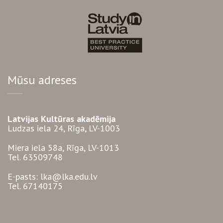
Mūsu adreses
Latvijas Kultūras akadēmija
Ludzas iela 24, Rīga, LV-1003
Miera iela 58a, Rīga, LV-1013
Tel. 63509748
E-pasts: lka@lka.edu.lv
Tel. 67140175