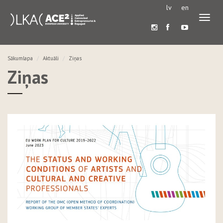
lv
en
Pārslē
navigā
Sākumlapa
Aktuāli
Ziņas
Ziņas