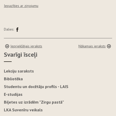
Iepazīties ar ziņojumu
Dalies:
Iepriekšējais ieraksts
Nākamais ieraksts
Svarīgi īsceļi
Lekciju saraksts
Bibliotēka
Studentu un docētāju profils - LAIS
E-studijas
Biļetes uz izrādēm "Zirgu pastā"
LKA Suvenīru veikals