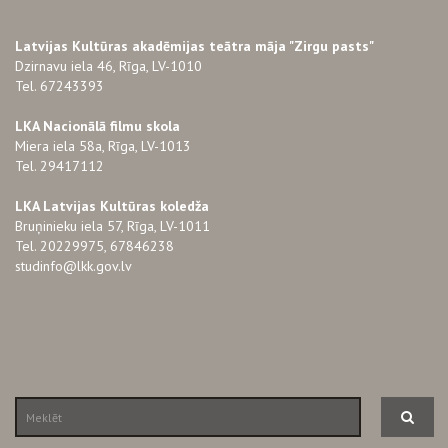
Latvijas Kultūras akadēmijas teātra māja "Zirgu pasts"
Dzirnavu iela 46, Rīga, LV-1010
Tel. 67243393
LKA Nacionālā filmu skola
Miera iela 58a, Rīga, LV-1013
Tel. 29417112
LKA Latvijas Kultūras koledža
Bruņinieku iela 57, Rīga, LV-1011
Tel. 20229975, 67846238
studinfo@lkk.gov.lv