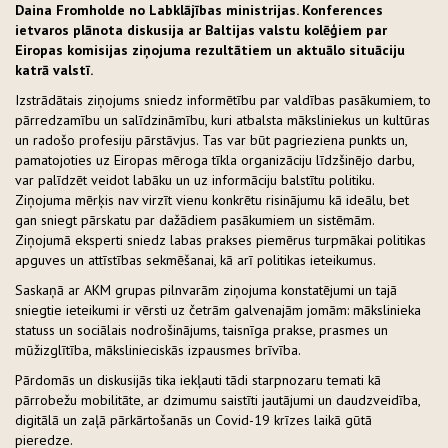
Daina Fromholde no Labklājības ministrijas. Konferences
ietvaros plānota diskusija ar Baltijas valstu kolēģiem par
Eiropas komisijas ziņojuma rezultātiem un aktuālo situāciju
katrā valstī.
Izstrādātais ziņojums sniedz informētību par valdības pasākumiem, to
pārredzamību un salīdzināmību, kuri atbalsta māksliniekus un kultūras
un radošo profesiju pārstāvjus. Tas var būt pagrieziena punkts un,
pamatojoties uz Eiropas mēroga tīkla organizāciju līdzšinējo darbu,
var palīdzēt veidot labāku un uz informāciju balstītu politiku.
Ziņojuma mērķis nav virzīt vienu konkrētu risinājumu kā ideālu, bet
gan sniegt pārskatu par dažādiem pasākumiem un sistēmām.
Ziņojumā eksperti sniedz labas prakses piemērus turpmākai politikas
apguves un attīstības sekmēšanai, kā arī politikas ieteikumus.
Saskaņā ar AKM grupas pilnvarām ziņojuma konstatējumi un tajā
sniegtie ieteikumi ir vērsti uz četrām galvenajām jomām: mākslinieka
statuss un sociālais nodrošinājums, taisnīga prakse, prasmes un
mūžizglītība, mākslinieciskās izpausmes brīvība.
Pārdomās un diskusijās tika iekļauti tādi starpnozaru temati kā
pārrobežu mobilitāte, ar dzimumu saistīti jautājumi un daudzveidība,
digitālā un zaļā pārkārtošanās un Covid-19 krīzes laikā gūtā
pieredze.