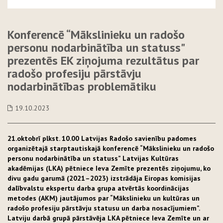
Konferencē “Mākslinieku un radošo
personu nodarbinātība un statuss"
prezentēs EK ziņojuma rezultātus par
radošo profesiju pārstāvju
nodarbinātības problemātiku
19.10.2023
21.oktobrī plkst. 10.00 Latvijas Radošo savienību padomes
organizētajā starptautiskajā konferencē “Mākslinieku un radošo
personu nodarbinātība un statuss” Latvijas Kultūras
akadēmijas (LKA) pētniece Ieva Zemīte prezentēs ziņojumu, ko
divu gadu garumā (2021–2023) izstrādāja Eiropas komisijas
dalībvalstu ekspertu darba grupa atvērtās koordinācijas
metodes (AKM) jautājumos par “Mākslinieku un kultūras un
radošo profesiju pārstāvju statusu un darba nosacījumiem”.
Latviju darbā grupā pārstāvēja LKA pētniece Ieva Zemīte un ar