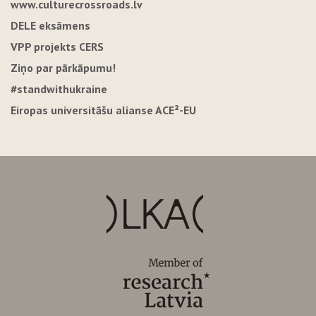
www.culturecrossroads.lv
DELE eksāmens
VPP projekts CERS
Ziņo par pārkāpumu!
#standwithukraine
Eiropas universitāšu alianse ACE²-EU