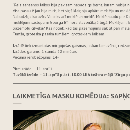
“Reiz sensenos laikos bija pavisam nabadzīgs bērns, kuram nebija n
Viss pasaulē jau bija miris, bet viņš klaiņoja apkārt, meklēja un meklē
Nabadzīgs karavīrs Voiceks arī meklē un meklē. Meklē naudu pie Dok
meklējumi sastopami Georga Bīhnera slavenākajā lugā. Meklējumi, k
pazemotu cilvēku? Kas notiek, kad tas pazemojums sāk līt pāri mal
Tumša, groteska pasaka tumšiem, groteskiem laikiem
Izrādē tiek izmantotas mirgojošas gaismas, izskan lamuvārdi, redzami j
Izrādes garums: 1 stunda 30 minūtes
Vecuma ierobežojums: 14+
Pirmizrāde – 11. aprīlī
Tuvākā izrāde
– 11. aprīlī plk
st. 18.00 LKA teātra mājā "Zirgu p
LAIKMETĪGA MASKU KOMĒDIJA: SAPŅO