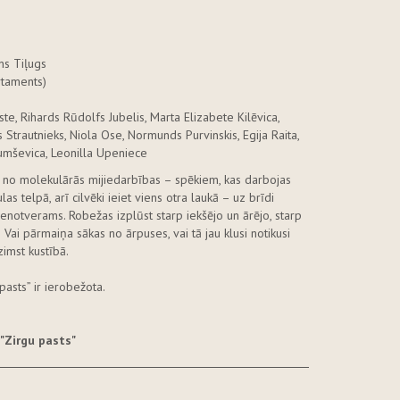
ns Tiļugs
rtaments)
e, Rihards Rūdolfs Jubelis, Marta Elizabete Kilēvica,
 Strautnieks, Niola Ose, Normunds Purvinskis, Egija Raita,
Tumševica, Leonilla Upeniece
no molekulārās mijiedarbības – spēkiem, kas darbojas
s telpā, arī cilvēki ieiet viens otra laukā – uz brīdi
nenotverams. Robežas izplūst starp iekšējo un ārējo, starp
 Vai pārmaiņa sākas no ārpuses, vai tā jau klusi notikusi
zimst kustībā.
asts” ir ierobežota.
 "Zirgu pasts"