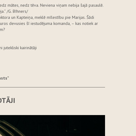
edz mātes, nedz tēva. Neviena viņam nebija šajā pasaulē.
ja.” /G. Bīhners/
tora un Kapteiņa, meklē mīlestību pie Marijas. Šādi
uros devusies šī iestudējuma komanda, – kas notiek ar
ām?
utekliski kairinātāji
asts"
TĀJI