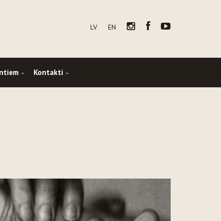
LV
EN
ntiem
Kontakti