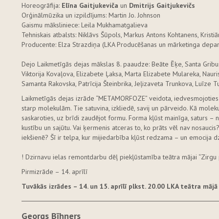
Horeogrāfija:
Elīna Gaitjukeviča
un
Dmitrijs Gaitjukevičs
Orģinālmūzika un izpildījums: Martin Jo. Johnson
Gaismu māksliniece: Leila Mukhamatgalieva
Tehniskais atbalsts: Niklāvs Šūpols, Markus Antons Kohtanens, Kristiā
Producente: Elza Strazdiņa (LKA Producēšanas un mārketinga depa
Dejo Laikmetīgās dejas mākslas 8. paaudze: Beāte Ēķe, Santa Gribust
Viktorija Kovaļova, Elizabete Ļaksa, Marta Elizabete Mulareka, Nauris
Samanta Rakovska, Patrīcija Šteinbrika, Jeļizaveta Trunkova, Luīze 
Laikmetīgās dejas izrāde “METAMORFOZE” veidota, iedvesmojoties 
starp molekulām. Tie satuvina, izkliedē, savij un pārveido. Kā molekula
saskaroties, uz brīdi zaudējot formu. Forma kļūst mainīga, saturs – 
kustību un sajūtu. Vai ķermenis atceras to, ko prāts vēl nav nosaucis?
iekšienē? Šī ir telpa, kur mijiedarbība kļūst redzama – un emocija d
! Dzirnavu ielas remontdarbu dēļ piekļūstamība teātra mājai “Zirgu p
Pirmizrāde – 14. aprīlī
Tuvākās izrādes
– 14. un 15. aprīlī plk
st. 20.00 LKA teātra mājā
Georgs Bīhners