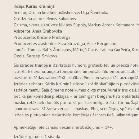
Režija:
Kārlis Krūmiņš
Scenogrāfe un kostīmu māksliniece: Līga Šteinboka
Gredzena autors: Reinis Suhanovs
Gaisma, skaņa, uzbūves: Niklāvs Šūpols, Markus Antons Kohtanens, 
Asistente: Anna Grabovska
Producente: Kristīne Freiberga
Producentes asistentes: Elza Strazdiņa, Ance Bergmane
Lomās: Tomass Ralfs Ābolkalns, Mārtiņš Gailis, Tatjana Gurēviča, Krist
Ozols, Sergejs Smikovs
Šīs izrādes trumpji ir dzirkstošs humors, groteski tēli un precīzi no
izteiktu fiziskumu, augstu temporitmu un piesātinātu emocionalitāti. Iz
aizskart dažādas sabiedrībā aktuālas tēmas un savijot tās aizraujoš
Izrādes režisors Kārlis Krūmiņš stāsta: “Izrādē skatītājiem piedāvās
sadalot mantu. Šajā ģimenē noteikumus diktē māte, kurai ir trīs dēli, di
bet, kā jau komēdijai pieklājas, – ar laimīgām beigām. Pats delartiskā
masku, retāk tiek domāts par to kā par laikmetīgu teātra formu. Šajā
jaunradot savu šī žanra versiju – maskas, tēlus, scenārijus, spēles n
izdosies pietuvoties delartiskās komēdijas žanram tieši laikmetīgum
Apmeklētāju ieteicamais vecuma ierobežojums – 14+.
Izrādes garums: 1 stunda