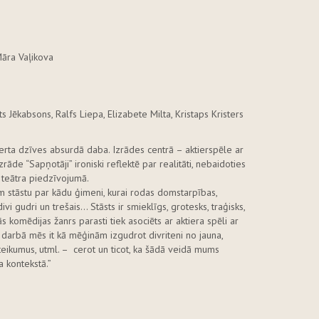
Māra Vaļikova
s Jēkabsons, Ralfs Liepa, Elizabete Milta, Kristaps Kristers
tverta dzīves absurdā daba. Izrādes centrā – aktierspēle ar
rāde “Sapņotāji” ironiski reflektē par realitāti, nebaidoties
ā teātra piedzīvojumā.
im stāstu par kādu ģimeni, kurai rodas domstarpības,
vi gudri un trešais... Stāsts ir smieklīgs, grotesks, traģisks,
s komēdijas žanrs parasti tiek asociēts ar aktiera spēli ar
 darbā mēs it kā mēģinām izgudrot divriteni no jauna,
oteikumus, utml. – cerot un ticot, ka šādā veidā mums
a kontekstā.”