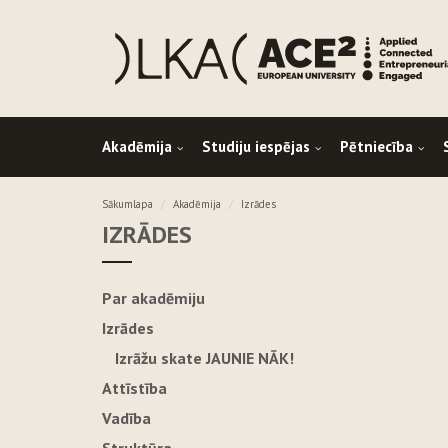
Akadēmija
Studiju iespējas
Pētniecība
Sākumlapa
Akadēmija
Izrādes
IZRĀDES
Par akadēmiju
Izrādes
Izrāžu skate JAUNIE NĀK!
Attīstība
Vadība