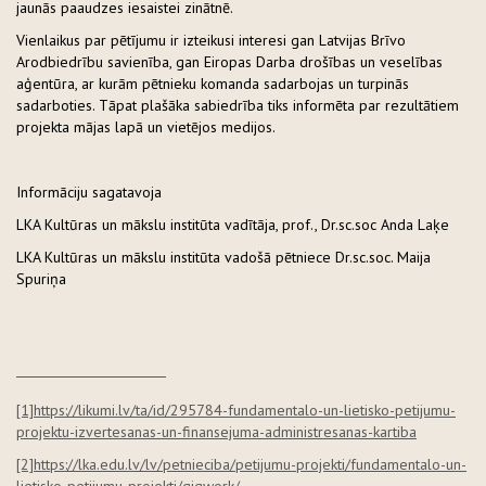
jaunās paaudzes iesaistei zinātnē.
Vienlaikus par pētījumu ir izteikusi interesi gan Latvijas Brīvo
Arodbiedrību savienība, gan Eiropas Darba drošības un veselības
aģentūra, ar kurām pētnieku komanda sadarbojas un turpinās
sadarboties. Tāpat plašāka sabiedrība tiks informēta par rezultātiem
projekta mājas lapā un vietējos medijos.
Informāciju sagatavoja
LKA Kultūras un mākslu institūta vadītāja, prof., Dr.sc.soc Anda Laķe
LKA Kultūras un mākslu institūta vadošā pētniece Dr.sc.soc. Maija
Spuriņa
[1]
https://likumi.lv/ta/id/295784-fundamentalo-un-lietisko-petijumu-
projektu-izvertesanas-un-finansejuma-administresanas-kartiba
[2]
https://lka.edu.lv/lv/petnieciba/petijumu-projekti/fundamentalo-un-