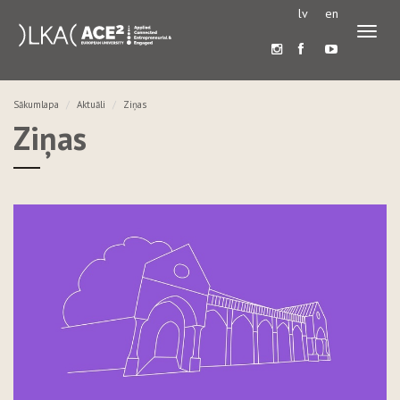
lv
en
Pārslē
navigā
Sākumlapa
Aktuāli
Ziņas
Ziņas