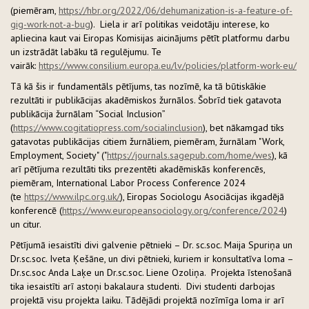
(piemēram,
https://hbr.org/2022/06/dehumanization-is-a-feature-of-
gig-work-not-a-bug
). Liela ir arī politikas veidotāju interese, ko
apliecina kaut vai Eiropas Komisijas aicinājums pētīt platformu darbu
un izstrādāt labāku tā regulējumu. Te
vairāk:
https://www.consilium.europa.eu/lv/policies/platform-work-eu/
Tā kā šis ir fundamentāls pētījums, tas nozīmē, ka tā būtiskākie
rezultāti ir publikācijas akadēmiskos žurnālos. Šobrīd tiek gatavota
publikācija žurnālam “Social Inclusion”
(
https://www.cogitatiopress.com/socialinclusion
), bet nākamgad tiks
gatavotas publikācijas citiem žurnāliem, piemēram, žurnālam "Work,
Employment, Society" ("
https://journals.sagepub.com/home/wes
), kā
arī pētījuma rezultāti tiks prezentēti akadēmiskās konferencēs,
piemēram, International Labor Process Conference 2024
(te
https://www.ilpc.org.uk/
), Eiropas Sociologu Asociācijas ikgadējā
konferencē (
https://www.europeansociology.org/conference/2024
)
un citur.
Pētījumā iesaistīti divi galvenie pētnieki – Dr. sc.soc. Maija Spuriņa un
Dr.sc.soc. Iveta Ķešāne, un divi pētnieki, kuriem ir konsultatīva loma –
Dr.sc.soc Anda Laķe un Dr.sc.soc. Liene Ozoliņa. Projekta īstenošanā
tika iesaistīti arī astoņi bakalaura studenti. Divi studenti darbojas
projektā visu projekta laiku. Tādējādi projektā nozīmīga loma ir arī