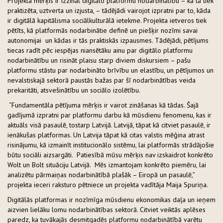
Projekta mērķis ir izzināt digitālo platformu nodarbinātību – kā tā tiek
praktizēta, uztverta un izjusta, – tādējādi vairojot izpratni par to, kāda
ir digitālā kapitālisma sociālkulturālā ietekme. Projekta ietveros tiek
pētīts, kā platformās nodarbinātie definē un piešķir nozīmi savai
autonomijai un kādas ir tās praktiskās izpausmes. Tādējādi, pētījums
tiecas radīt pēc iespējas niansētāku ainu par digitālo platformu
nodarbinātību un risināt plaisu starp diviem diskursiem – pašu
platformu stāstu par nodarbināto brīvību un elastību, un pētījumos un
nevalstiskajā sektorā paustās bažas par šī nodarbinātības veida
prekaritāti, atsvešinātību un sociālo izolētību.
“Fundamentāla pētījuma mērķis ir vairot zināšanas kā tādas. Šajā
gadījumā izpratni par platformu darbu kā mūsdienu fenomenu, kas ir
aktuāls visā pasaulē, tostarp Latvijā. Latvijā, tāpat kā citviet pasaulē, ir
ienākušas platformas. Un Latvija tāpat kā citas valstis mēģina atrast
risinājumu, kā izmainīt institucionālo sistēmu, lai platformās strādājošie
būtu sociāli aizsargāti. Patiesībā mūsu mērķis nav izskaidrot konkrēto
Wolt un Bolt situāciju Latvijā. Mēs izmantojam konkrēto piemēru, lai
analizētu pārmaiņas nodarbinātībā plašāk – Eiropā un pasaulē,”
projekta ieceri raksturo pētniece un projekta vadītāja Maija Spuriņa.
Digitālās platformas ir nozīmīga mūsdienu ekonomikas daļa un ieņem
aizvien lielāku lomu nodarbinātības sektorā. Citviet veiktās aplēses
paredz, ka tuvākajās desmitgadēs platformu nodarbinātībā varētu