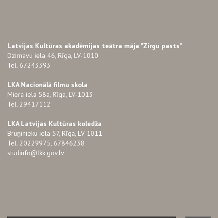
Latvijas Kultūras akadēmijas teātra māja "Zirgu pasts"
Dzirnavu iela 46, Rīga, LV-1010
Tel. 67243393
LKA Nacionālā filmu skola
Miera iela 58a, Rīga, LV-1013
Tel. 29417112
LKA Latvijas Kultūras koledža
Bruņinieku iela 57, Rīga, LV-1011
Tel. 20229975, 67846238
studinfo@lkk.gov.lv