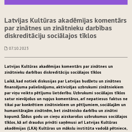
Latvijas Kultūras akadēmijas komentārs
par zinātnes un zinātnieku darbības
diskreditāciju sociālajos tīklos
07.10.2023
Latvijas Kultūras akadēmijas komentārs par zinātnes un
zinātnieku darbības diskreditāciju sociālajos tīklos
Laikā, kad notiek diskusijas par Latvijas budžetu un zinātnes
finansējuma palielinājumu, aktivizējas uzbrukumi zinātniekiem
par viņu veikto pētījumu lietderību. Uzbrukumi sociālajos tīklos
satur nievājošus un rupjus komentārus, arī nepatiesus faktus ne
tikai par konkrētiem zinātniekiem un pētījumiem, sociālajām un
humanitārajām zinātnēm, bet zinātnisko darbību un zinātni
kopumā. Šādus godu un cieņu aizskarošus uzbrukumus sociālajos
tīklos, kā arī draudus privāti saņēmusi arī Latvijas Kultūras
akadēmijas (LKA) Kultūras un mākslu institūta vadošā pētniece,