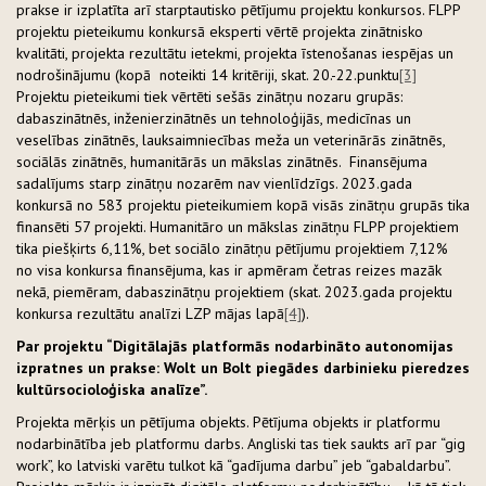
prakse ir izplatīta arī starptautisko pētījumu projektu konkursos. FLPP
projektu pieteikumu konkursā eksperti vērtē projekta zinātnisko
kvalitāti, projekta rezultātu ietekmi, projekta īstenošanas iespējas un
nodrošinājumu (kopā noteikti 14 kritēriji, skat. 20.-22.punktu
[3]
Projektu pieteikumi tiek vērtēti sešās zinātņu nozaru grupās:
dabaszinātnēs, inženierzinātnēs un tehnoloģijās, medicīnas un
veselības zinātnēs, lauksaimniecības meža un veterinārās zinātnēs,
sociālās zinātnēs, humanitārās un mākslas zinātnēs. Finansējuma
sadalījums starp zinātņu nozarēm nav vienlīdzīgs. 2023.gada
konkursā no 583 projektu pieteikumiem kopā visās zinātņu grupās tika
finansēti 57 projekti. Humanitāro un mākslas zinātņu FLPP projektiem
tika piešķirts 6,11%, bet sociālo zinātņu pētījumu projektiem 7,12%
no visa konkursa finansējuma, kas ir apmēram četras reizes mazāk
nekā, piemēram, dabaszinātņu projektiem (skat. 2023.gada projektu
konkursa rezultātu analīzi LZP mājas lapā
[4]
).
Par projektu “
Digitālajās platformās nodarbināto autonomijas
izpratnes un prakse: Wolt un Bolt piegādes darbinieku pieredzes
kultūrsocioloģiska analīze
”.
Projekta mērķis un pētījuma objekts. Pētījuma objekts ir platformu
nodarbinātība jeb platformu darbs. Angliski tas tiek saukts arī par “gig
work”, ko latviski varētu tulkot kā “gadījuma darbu” jeb “gabaldarbu”.