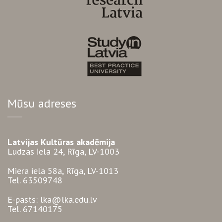
Mūsu adreses
Latvijas Kultūras akadēmija
Ludzas iela 24, Rīga, LV-1003
Miera iela 58a, Rīga, LV-1013
Tel. 63509748
E-pasts: lka@lka.edu.lv
Tel. 67140175