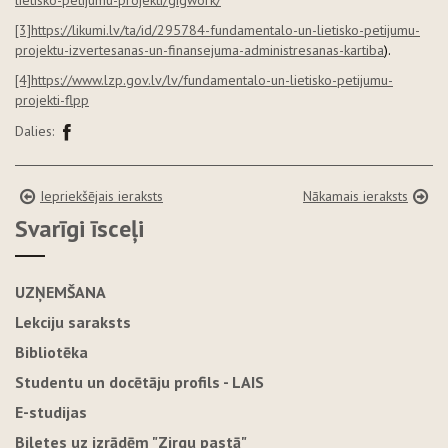
lietisko-petijumu-projekti/gigwork/
[3]
https://likumi.lv/ta/id/295784-fundamentalo-un-lietisko-petijumu-
projektu-izvertesanas-un-finansejuma-administresanas-kartiba
).
[4]
https://www.lzp.gov.lv/lv/fundamentalo-un-lietisko-petijumu-
projekti-flpp
Dalies:
Iepriekšējais ieraksts
Nākamais ieraksts
Svarīgi īsceļi
UZŅEMŠANA
Lekciju saraksts
Bibliotēka
Studentu un docētāju profils - LAIS
E-studijas
Biļetes uz izrādēm "Zirgu pastā"