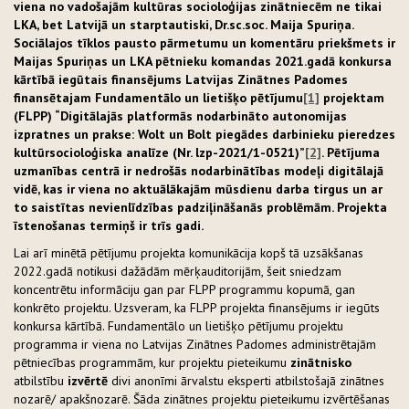
viena no vadošajām kultūras socioloģijas zinātniecēm ne tikai
LKA, bet Latvijā un starptautiski, Dr.sc.soc. Maija Spuriņa.
Sociālajos tīklos pausto pārmetumu un komentāru priekšmets ir
Maijas Spuriņas un LKA pētnieku komandas 2021.gadā konkursa
kārtībā iegūtais finansējums Latvijas Zinātnes Padomes
finansētajam Fundamentālo un lietišķo pētījumu
[1]
projektam
(FLPP) “Digitālajās platformās nodarbināto autonomijas
izpratnes un prakse: Wolt un Bolt piegādes darbinieku pieredzes
kultūrsocioloģiska analīze (Nr. lzp-2021/1-0521)”
[2]
. Pētījuma
uzmanības centrā ir nedrošās nodarbinātības modeļi digitālajā
vidē, kas ir viena no aktuālākajām mūsdienu darba tirgus un ar
to saistītas nevienlīdzības padziļināšanās problēmām. Projekta
īstenošanas termiņš ir trīs gadi.
Lai arī minētā pētījumu projekta komunikācija kopš tā uzsākšanas
2022.gadā notikusi dažādām mērķauditorijām, šeit sniedzam
koncentrētu informāciju gan par FLPP programmu kopumā, gan
konkrēto projektu. Uzsveram, ka FLPP projekta finansējums ir iegūts
konkursa kārtībā. Fundamentālo un lietišķo pētījumu projektu
programma ir viena no Latvijas Zinātnes Padomes administrētajām
pētniecības programmām, kur projektu pieteikumu
zinātnisko
atbilstību
izvērtē
divi anonīmi ārvalstu eksperti atbilstošajā zinātnes
nozarē/ apakšnozarē. Šāda zinātnes projektu pieteikumu izvērtēšanas