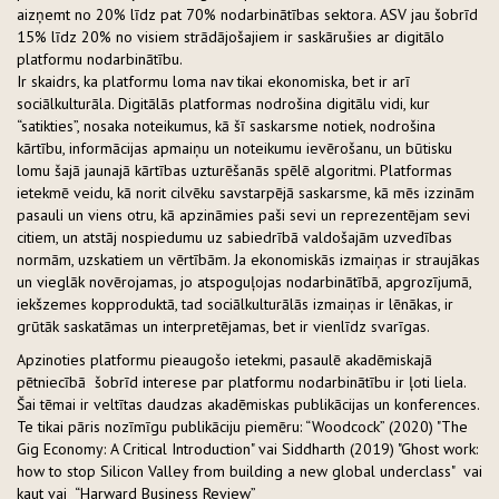
aizņemt no 20% līdz pat 70% nodarbinātības sektora. ASV jau šobrīd
15% līdz 20% no visiem strādājošajiem ir saskārušies ar digitālo
platformu nodarbinātību.
Ir skaidrs, ka platformu loma nav tikai ekonomiska, bet ir arī
sociālkulturāla. Digitālās platformas nodrošina digitālu vidi, kur
“satikties”, nosaka noteikumus, kā šī saskarsme notiek, nodrošina
kārtību, informācijas apmaiņu un noteikumu ievērošanu, un būtisku
lomu šajā jaunajā kārtības uzturēšanās spēlē algoritmi. Platformas
ietekmē veidu, kā norit cilvēku savstarpējā saskarsme, kā mēs izzinām
pasauli un viens otru, kā apzināmies paši sevi un reprezentējam sevi
citiem, un atstāj nospiedumu uz sabiedrībā valdošajām uzvedības
normām, uzskatiem un vērtībām. Ja ekonomiskās izmaiņas ir straujākas
un vieglāk novērojamas, jo atspoguļojas nodarbinātībā, apgrozījumā,
iekšzemes kopproduktā, tad sociālkulturālās izmaiņas ir lēnākas, ir
grūtāk saskatāmas un interpretējamas, bet ir vienlīdz svarīgas.
Apzinoties platformu pieaugošo ietekmi, pasaulē akadēmiskajā
pētniecībā šobrīd interese par platformu nodarbinātību ir ļoti liela.
Šai tēmai ir veltītas daudzas akadēmiskas publikācijas un konferences.
Te tikai pāris nozīmīgu publikāciju piemēru: “Woodcock” (2020) "The
Gig Economy: A Critical Introduction" vai Siddharth (2019) "Ghost work:
how to stop Silicon Valley from building a new global underclass" vai
kaut vai “Harward Business Review”