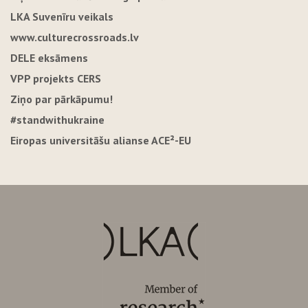
LKA Suvenīru veikals
www.culturecrossroads.lv
DELE eksāmens
VPP projekts CERS
Ziņo par pārkāpumu!
#standwithukraine
Eiropas universitāšu alianse ACE²-EU