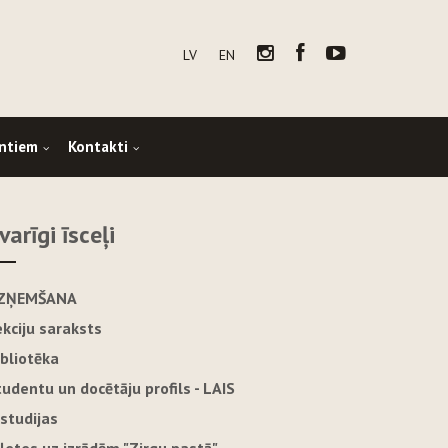
LV
EN
ntiem
Kontakti
varīgi īsceļi
ZŅEMŠANA
ekciju saraksts
ibliotēka
tudentu un docētāju profils - LAIS
-studijas