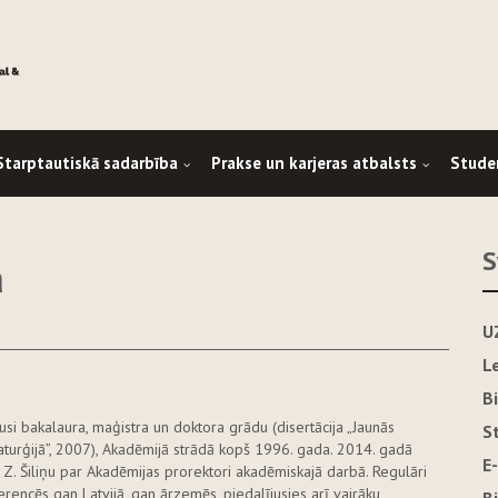
Starptautiskā sadarbība
Prakse un karjeras atbalsts
Stude
S
a
U
L
B
vusi bakalaura, maģistra un doktora grādu (disertācija „Jaunās
S
turģijā”, 2007), Akadēmijā strādā kopš 1996. gada. 2014. gadā
E
 Z. Šiliņu par Akadēmijas prorektori akadēmiskajā darbā. Regulāri
erencēs gan Latvijā, gan ārzemēs, piedalījusies arī vairāku