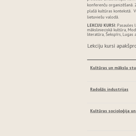
konferenču organizēšanā. Z.
plašā kultūras kontekstā. V
lietuviešu valodā.
LEKCIJU KURSI:
Pasaules l
mākslinieciskā kultūra, Mod
literatūra, Šekspīrs, Lugas 
Lekciju kursi apakšp
Kultūras un mākslu stu
Radošās industrijas
Kultūras socioloģija 