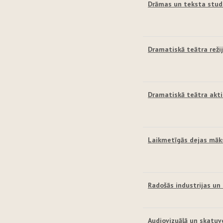
Drāmas un teksta stud
Dramatiskā teātra reži
Dramatiskā teātra akt
Laikmetīgās dejas māk
Radošās industrijas u
Audiovizuālā un skatuv