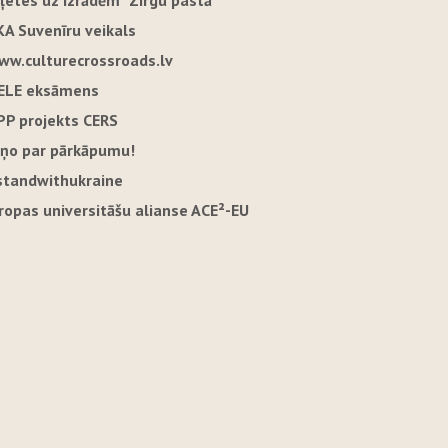
iļetes uz izrādēm "Zirgu pastā"
KA Suvenīru veikals
ww.culturecrossroads.lv
ELE eksāmens
PP projekts CERS
iņo par pārkāpumu!
standwithukraine
iropas universitāšu alianse ACE²-EU