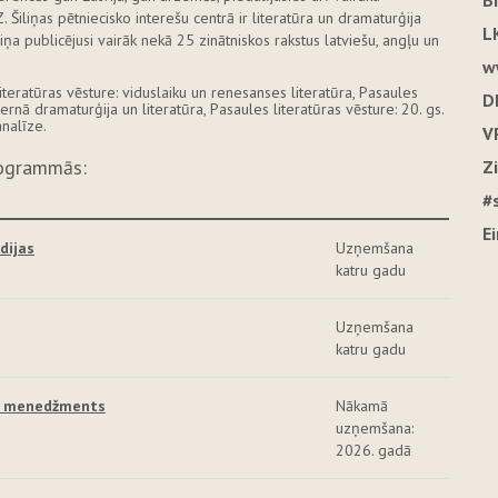
B
 Šiliņas pētniecisko interešu centrā ir literatūra un dramaturģija
L
iņa publicējusi vairāk nekā 25 zinātniskos rakstus latviešu, angļu un
w
iteratūras vēsture: viduslaiku un renesanses literatūra, Pasaules
D
ernā dramaturģija un literatūra, Pasaules literatūras vēsture: 20. gs.
analīze.
V
rogrammās:
Z
#
E
dijas
Uzņemšana
katru gadu
Uzņemšana
katru gadu
un menedžments
Nākamā
uzņemšana:
2026. gadā