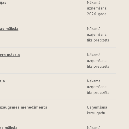
ijas
Nākamā
uzņemšana:
2026. gadā
jas māksla
Nākamā
uzņemšana:
tiks precizēts
iera māksla
Nākamā
uzņemšana:
tiks precizēts
sla
Nākamā
uzņemšana:
tiks precizēta
n izaugsmes menedžments
Uzņemšana
katru gadu
es māksla
Nākamā