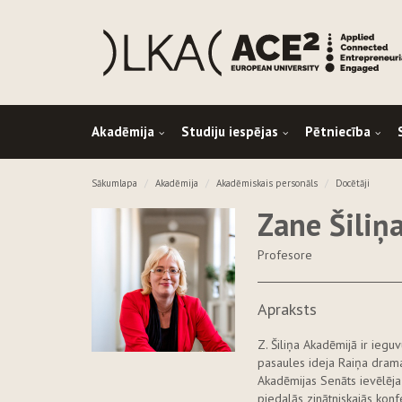
Akadēmija
Studiju iespējas
Pētniecība
Sākumlapa
Akadēmija
Akadēmiskais personāls
Docētāji
Zane Šiliņ
Profesore
Apraksts
Z. Šiliņa Akadēmijā ir iegu
pasaules ideja Raiņa drama
Akadēmijas Senāts ievēlēja
piedalās zinātniskajās konf