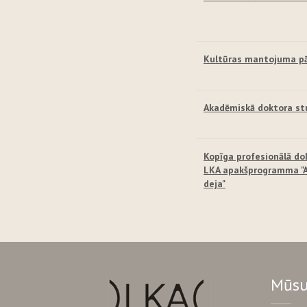
Kultūras mantojuma pā
Akadēmiskā doktora st
Kopīga profesionālā do
LKA apakšprogramma "Au
deja"
Mūsu