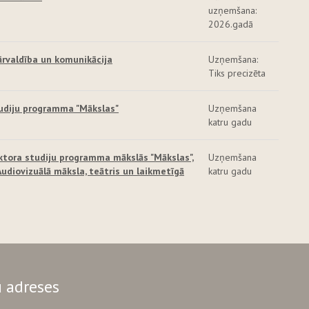
uzņemšana:
2026.gadā
rvaldība un komunikācija
Uzņemšana:
Tiks precizēta
udiju programma "Mākslas"
Uzņemšana
katru gadu
ktora studiju programma mākslās "Mākslas",
Uzņemšana
diovizuālā māksla, teātris un laikmetīgā
katru gadu
 adreses