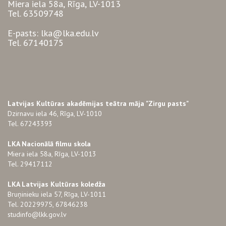
Miera iela 58a, Rīga, LV-1013
Tel. 63509748
E-pasts: lka@lka.edu.lv
Tel. 67140175
Latvijas Kultūras akadēmijas teātra māja "Zirgu pasts"
Dzirnavu iela 46, Rīga, LV-1010
Tel. 67243393
LKA Nacionālā filmu skola
Miera iela 58a, Rīga, LV-1013
Tel. 29417112
LKA Latvijas Kultūras koledža
Bruņinieku iela 57, Rīga, LV-1011
Tel. 20229975, 67846238
studinfo@lkk.gov.lv