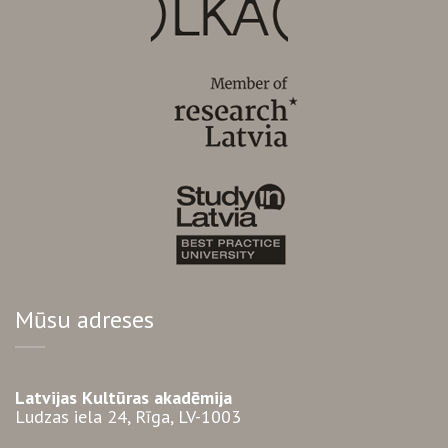
Mūsu adreses
Latvijas Kultūras akadēmija
Ludzas iela 24, Rīga, LV-1003