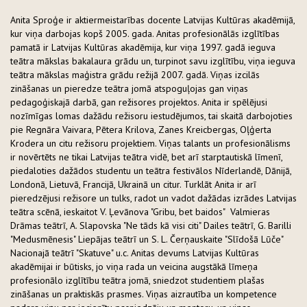
Anita Sproģe ir aktiermeistarības docente Latvijas Kultūras akadēmijā,
kur viņa darbojas kopš 2005. gada. Anitas profesionālās izglītības
pamatā ir Latvijas Kultūras akadēmija, kur viņa 1997. gadā ieguva
teātra mākslas bakalaura grādu un, turpinot savu izglītību, viņa ieguva
teātra mākslas maģistra grādu režijā 2007. gadā. Viņas izcilās
zināšanas un pieredze teātra jomā atspoguļojas gan viņas
pedagoģiskajā darbā, gan režisores projektos. Anita ir spēlējusi
nozīmīgas lomas dažādu režisoru iestudējumos, tai skaitā darbojoties
pie Regnāra Vaivara, Pētera Krilova, Zanes Kreicbergas, Oļģerta
Krodera un citu režisoru projektiem. Viņas talants un profesionālisms
ir novērtēts ne tikai Latvijas teātra vidē, bet arī starptautiskā līmenī,
piedaloties dažādos studentu un teātra festivālos Nīderlandē, Dānijā,
Londonā, Lietuvā, Francijā, Ukrainā un citur. Turklāt Anita ir arī
pieredzējusi režisore un tulks, radot un vadot dažādas izrādes Latvijas
teātra scēnā, ieskaitot V. Ļevānova "Gribu, bet baidos" Valmieras
Drāmas teātrī, A. Slapovska "Ne tāds kā visi citi" Dailes teātrī, G. Barilli
"Medusmēnesis" Liepājas teātrī un S. L. Čerņauskaite "Slīdošā Lūče"
Nacionajā teātrī "Skatuve" u.c. Anitas devums Latvijas Kultūras
akadēmijai ir būtisks, jo viņa rada un veicina augstākā līmeņa
profesionālo izglītību teātra jomā, sniedzot studentiem plašas
zināšanas un praktiskās prasmes. Viņas aizrautība un kompetence