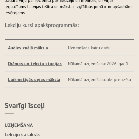
padara viņu par iecienītu pasniedzēju un mentoru, un viņas
ieguldījums Latvijas teātra un mākslas izglītības jomā ir neapšaubāmi
ievērojams.
Lekciju kursi apakšprogrammās:
Audiovizuālā māksla
Uzņemšana katru gadu
Drāmas un teksta studijas
Nākamā uzņemšana: 2026. gadā
Laikmetīgās dejas māksla
Nākamā uzņemšana: tiks precizēta
Svarīgi īsceļi
UZŅEMŠANA
Lekciju saraksts