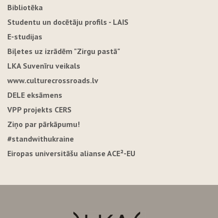
Bibliotēka
Studentu un docētāju profils - LAIS
E-studijas
Biļetes uz izrādēm "Zirgu pastā"
LKA Suvenīru veikals
www.culturecrossroads.lv
DELE eksāmens
VPP projekts CERS
Ziņo par pārkāpumu!
#standwithukraine
Eiropas universitāšu alianse ACE²-EU