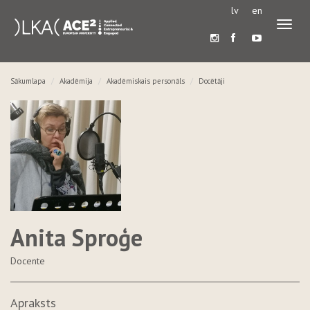
lv
en
Pārslē
navigā
Sākumlapa
Akadēmija
Akadēmiskais personāls
Docētāji
Anita Sproģe
Docente
Apraksts