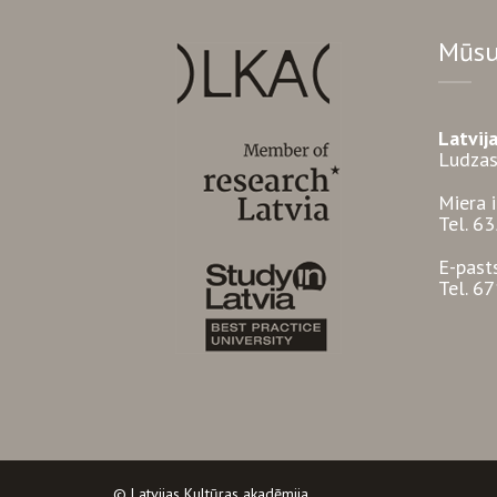
Mūsu
Latvij
Ludzas
Miera 
Tel. 6
E-past
Tel. 6
© Latvijas Kultūras akadēmija