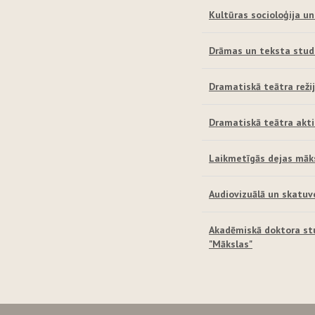
Kultūras socioloģija 
Drāmas un teksta stud
Dramatiskā teātra reži
Dramatiskā teātra akt
Laikmetīgās dejas māk
Audiovizuālā un skatuv
Akadēmiskā doktora st
"Mākslas"