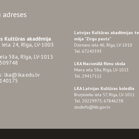
 adreses
Latvijas Kultūras akadēmijas t
as Kultūras akadēmija
māja "Zirgu pasts"
 iela 24, Rīga, LV-1003
Dzirnavu iela 46, Rīga, LV-1010
Tel. 67243393
iela 58a, Rīga, LV-1013
3509748
LKA Nacionālā filmu skola
Miera iela 58a, Rīga, LV-1013
s: lka@lka.edu.lv
Tel. 29417112
7140175
LKA Latvijas Kultūras koledža
Bruņinieku iela 57, Rīga, LV-1011
Tel. 20229975, 67846238
studinfo@lkk.gov.lv