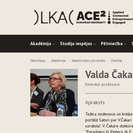
Akadēmija
Studiju iespējas
Pētniecība
Sākumlapa
Akadēmija
Akadēmiskais personāls
Docētāji
Valda Čaka
Emeritus profesore
Apraksts
Teātra zinātniece un kriti
portālā Satori par V.Čakari 
uzraksta”. V. Čakare doktor
“Paradokss H. Pintera, N. 