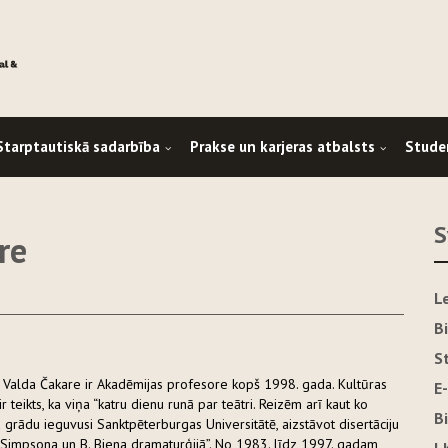
Starptautiskā sadarbība
Prakse un karjeras atbalsts
Stude
S
re
L
B
S
ķe Valda Čakare ir Akadēmijas profesore kopš 1998. gada. Kultūras
E
ir teikts, ka viņa “katru dienu runā par teātri. Reizēm arī kaut ko
B
a grādu ieguvusi Sanktpēterburgas Universitātē, aizstāvot disertāciju
F. Simpsona un B. Biena dramaturģijā”. No 1983. līdz 1997. gadam