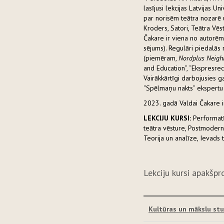
lasījusi lekcijas Latvijas Un
par norisēm teātra nozarē 
Kroders, Satori, Teātra Vēstn
Čakare ir viena no autorēm 
sējums). Regulāri piedalās
(piemēram,
Nordplus Neighb
and Education”, “Ekspresrece
Vairākkārtīgi darbojusies 
“Spēlmaņu nakts” ekspertu 
2023. gadā Valdai Čakare i
LEKCIJU KURSI:
Performatīv
teātra vēsture, Postmodern
Teorija un analīze, Ievads 
Lekciju kursi apakšp
Kultūras un mākslu stu