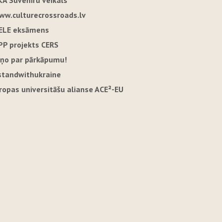
KA Suvenīru veikals
ww.culturecrossroads.lv
ELE eksāmens
PP projekts CERS
iņo par pārkāpumu!
standwithukraine
iropas universitāšu alianse ACE²-EU