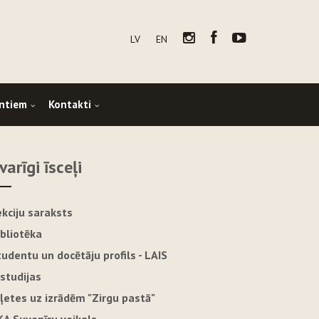
LV
EN
ntiem
Kontakti
varīgi īsceļi
ekciju saraksts
ibliotēka
tudentu un docētāju profils - LAIS
-studijas
iļetes uz izrādēm "Zirgu pastā"