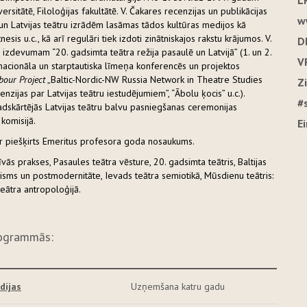
L
iversitātē, Filoloģijas fakultātē. V. Čakares recenzijas un publikācijas
w
un Latvijas teātru izrādēm lasāmas tādos kultūras medijos kā
esis u.c., kā arī regulāri tiek izdoti zinātniskajos rakstu krājumos. V.
D
izdevumam “20. gadsimta teātra režija pasaulē un Latvijā” (1. un 2.
V
 nacionāla un starptautiska līmeņa konferencēs un projektos
our Project
„Baltic-Nordic-NW Russia Network in Theatre Studies
Z
nzijas par Latvijas teātru iestudējumiem”, “Ābolu ķocis” u.c.).
#
gadskārtējās Latvijas teātru balvu pasniegšanas ceremonijas
komisijā.
E
r piešķirts Emeritus profesora goda nosaukums.
ās prakses, Pasaules teātra vēsture, 20. gadsimta teātris, Baltijas
isms un postmodernitāte, Ievads teātra semiotikā, Mūsdienu teātris:
teātra antropoloģijā.
rogrammās:
dijas
Uzņemšana katru gadu