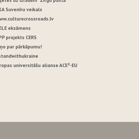
iļetes uz izrādēm "Zirgu pastā"
KA Suvenīru veikals
ww.culturecrossroads.lv
ELE eksāmens
PP projekts CERS
iņo par pārkāpumu!
standwithukraine
iropas universitāšu alianse ACE²-EU