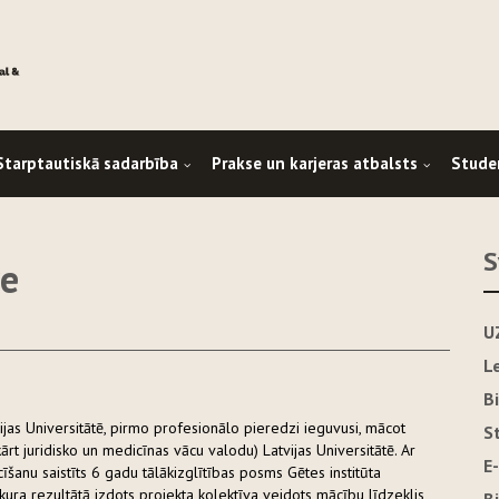
Starptautiskā sadarbība
Prakse un karjeras atbalsts
Stude
S
re
U
L
B
ijas Universitātē, pirmo profesionālo pieredzi ieguvusi, mācot
S
t juridisko un medicīnas vācu valodu) Latvijas Universitātē. Ar
E
īšanu saistīts 6 gadu tālākizglītības posms Gētes institūta
 kura rezultātā izdots projekta kolektīva veidots mācību līdzeklis