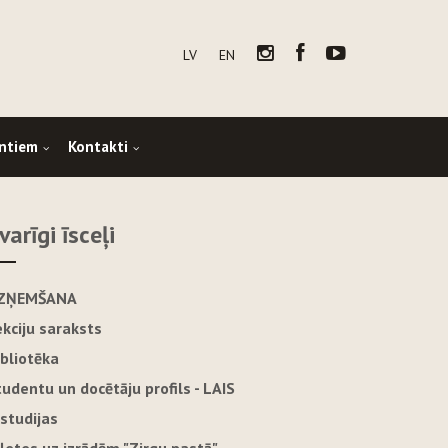
LV
EN
ntiem
Kontakti
varīgi īsceļi
ZŅEMŠANA
ekciju saraksts
ibliotēka
tudentu un docētāju profils - LAIS
-studijas