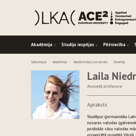
Akadēmija
Studiju iespējas
Pētniecība
Sākumlapa
Akadēmija
Akadēmiskais personāls
Docētāji
Laila Nied
Asocietā profesore
Apraksts
Studējusi ģermanistiku Latv
nozares valodas (galvenokār
juridiskās vācu valodas māc
organizētā projektā Vācijā,