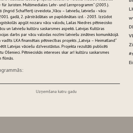
B
für Juristen. Multimediales Lehr- und Lernprogramm“ (2003.).
L
 (Ingrid Schaffert) izveidota „Vācu – latviešu, latviešu - vācu
- 2001. gadā, 2. pārstrādātais un papildinātais izd. - 2003. Izzūdot
w
ugstskolās apgūt nozaru vācu valodu, Lailas Niedres pētniecisko
D
vācu un latviešu kultūru saskarsmes aspekti. Latvijas Kultūras
cijas darbs par vācu valodas nozīmi latviešu zinātnes komunikācijā.
V
vadīts LKA finansētais pētniecības projekts „Latvija – Heimatland“
Z
tīt Latvijas vāciešu dzīvesstāstus. Projekta rezultāti publicēti
tu Ošenieci. Pētnieciskās intereses skar arī kultūru saskarsmes
#
 filmās.
E
rogrammās:
Uzņemšana katru gadu