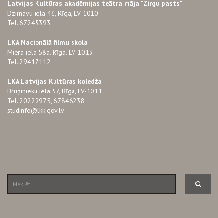
Latvijas Kultūras akadēmijas teātra māja "Zirgu pasts"
Dzirnavu iela 46, Rīga, LV-1010
Tel. 67243393
LKA Nacionālā filmu skola
Miera iela 58a, Rīga, LV-1013
Tel. 29417112
LKA Latvijas Kultūras koledža
Bruņinieku iela 57, Rīga, LV-1011
Tel. 20229975, 67846238
studinfo@lkk.gov.lv