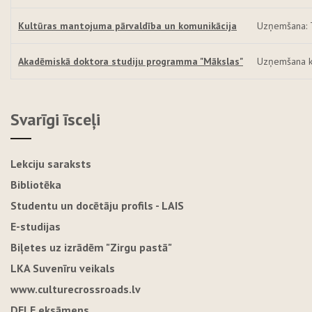
Kultūras mantojuma pārvaldība un komunikācija
Uzņemšana: T
Akadēmiskā doktora studiju programma "Mākslas"
Uzņemšana k
Svarīgi īsceļi
Lekciju saraksts
Bibliotēka
Studentu un docētāju profils - LAIS
E-studijas
Biļetes uz izrādēm "Zirgu pastā"
LKA Suvenīru veikals
www.culturecrossroads.lv
DELE eksāmens