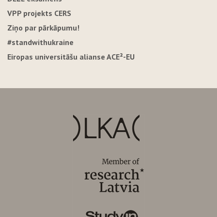
VPP projekts CERS
Ziņo par pārkāpumu!
#standwithukraine
Eiropas universitāšu alianse ACE²-EU