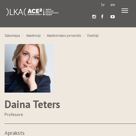
lv
en
Pārslē
navigā
Sākumlapa
Akadēmija
Akadēmiskais personāls
Docētāji
Daina Teters
Profesore
Apraksts