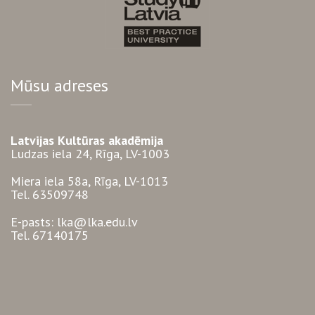
Mūsu adreses
Latvijas Kultūras akadēmija
Ludzas iela 24, Rīga, LV-1003
Miera iela 58a, Rīga, LV-1013
Tel. 63509748
E-pasts: lka@lka.edu.lv
Tel. 67140175