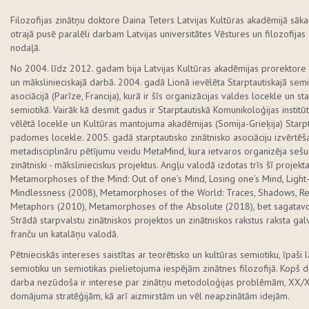
Filozofijas zinātņu doktore Daina Teters Latvijas Kultūras akadēmijā sāka
otrajā pusē paralēli darbam Latvijas universitātes Vēstures un filozofijas 
nodaļā.
No 2004. līdz 2012. gadam bija Latvijas Kultūras akadēmijas prorektore s
un mākslinieciskajā darbā. 2004. gadā Lionā ievēlēta Starptautiskajā sem
asociācijā (Parīze, Francija), kurā ir šīs organizācijas valdes locekle un s
semiotikā. Vairāk kā desmit gadus ir Starptautiskā Komunikoloģijas institū
vēlētā locekle un Kultūras mantojuma akadēmijas (Somija-Grieķija) Starpt
padomes locekle. 2005. gadā starptautisko zinātnisko asociāciju izvērtēš
metadisciplināru pētījumu veidu MetaMind, kura ietvaros organizēja sešus
zinātniski - mākslinieciskus projektus. Angļu valodā izdotas trīs šī projekt
Metamorphoses of the Mind: Out of one’s Mind, Losing one’s Mind, Ligh
Mindlessness (2008), Metamorphoses of the World: Traces, Shadows, Ref
Metaphors (2010), Metamorphoses of the Absolute (2018), bet sagatavoš
Strādā starpvalstu zinātniskos projektos un zinātniskos rakstus raksta gal
franču un katalāņu valodā.
Pētnieciskās intereses saistītas ar teorētisko un kultūras semiotiku, īpaši 
semiotiku un semiotikas pielietojuma iespējām zinātnes filozofijā. Kopš da
darba nezūdoša ir interese par zinātņu metodoloģijas problēmām, XX/
domājuma stratēģijām, kā arī aizmirstām un vēl neapzinātām idejām.