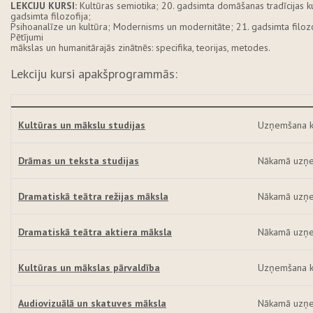
LEKCIJU KURSI:
Kultūras semiotika; 20. gadsimta domāšanas tradīcijas kul
gadsimta filozofija;
Psihoanalīze un kultūra; Modernisms un modernitāte; 21. gadsimta filozo
Pētījumi
mākslas un humanitārajās zinātnēs: specifika, teorijas, metodes.
Lekciju kursi apakšprogrammās:
Kultūras un mākslu studijas
Uzņemšana k
Drāmas un teksta studijas
Nākamā uzņe
Dramatiskā teātra režijas māksla
Nākamā uzņem
Dramatiskā teātra aktiera māksla
Nākamā uzņem
Kultūras un mākslas pārvaldība
Uzņemšana k
Audiovizuālā un skatuves māksla
Nākamā uzņe