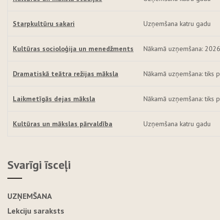
Starpkultūru sakari
Uzņemšana katru gadu
Kultūras socioloģija un menedžments
Nākamā uzņemšana: 2026
Dramatiskā teātra režijas māksla
Nākamā uzņemšana: tiks p
Laikmetīgās dejas māksla
Nākamā uzņemšana: tiks p
Kultūras un mākslas pārvaldība
Uzņemšana katru gadu
Svarīgi īsceļi
UZŅEMŠANA
Lekciju saraksts