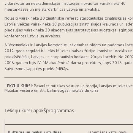
vidusskolās un neakadēmiskajās institūcijās, novadītas vairāk nekā 40
meistarklases un meistardarbnīcas Latvijā un ārvalstīs.
Nolasīti vairāk nekā 20 zinātniskie referāti starptautiskās zinātniskajās k
Latvijā, veiktas vairāk nekā 10 publikācijas zinātniskajos krājumos un iz
piedalījies vairāk nekā 20 akadēmiskās starptautiskās augstākās izglītība
konferencēs Latvijā un ārvalstīs.
A. Vecumnieks ir Latvijas Komponistu savienības biedrs un padomes locek
2012. gada regulāri ir Lielās Mūzikas balvas žūrijas komisijas loceklis un 
priekšsēdētājs, Latvijas un starptautisko konkursu žūrijas loceklis. No 2002
2008. gadam bijis JVLMA akadēmiskā darba prorektors, kopš 2018. gad
Satversmes sapulces priekšsēdētājs.
LEKCIJU KURSI:
Pasaules mūzikas vēsture un teorija, Latvijas mūzikas vē
Mūzikas vēsture un stili, Laikmetīgās mākslas diskurss.
Lekciju kursi apakšprogrammās:
Kultūras un mākslu studijas
Uzņemšana katru gadu