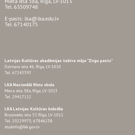
Miera iela 58a, Rīga, LV-1013
Tel. 63509748
E-pasts: lka@lka.edu.lv
Tel. 67140175
Latvijas Kultūras akadēmijas teātra māja "Zirgu pasts"
Dzirnavu iela 46, Rīga, LV-1010
Tel. 67243393
LKA Nacionālā filmu skola
Miera iela 58a, Rīga, LV-1013
Tel. 29417112
LKA Latvijas Kultūras koledža
Bruņinieku iela 57, Rīga, LV-1011
Tel. 20229975, 67846238
studinfo@lkk.gov.lv