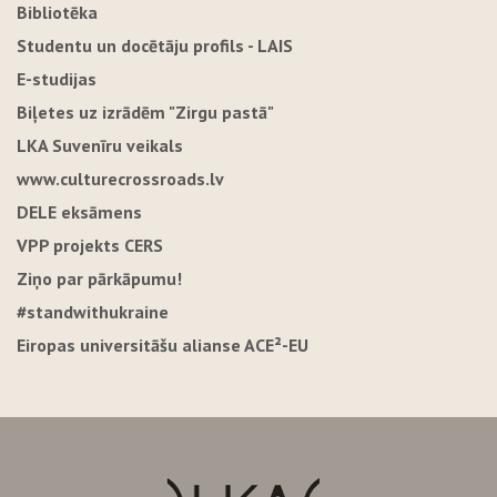
Bibliotēka
Studentu un docētāju profils - LAIS
E-studijas
Biļetes uz izrādēm "Zirgu pastā"
LKA Suvenīru veikals
www.culturecrossroads.lv
DELE eksāmens
VPP projekts CERS
Ziņo par pārkāpumu!
#standwithukraine
Eiropas universitāšu alianse ACE²-EU