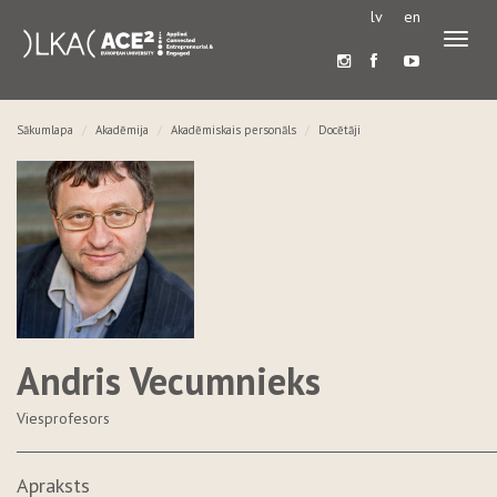
lv
en
Pārslē
navigā
Sākumlapa
Akadēmija
Akadēmiskais personāls
Docētāji
Andris Vecumnieks
Viesprofesors
Apraksts