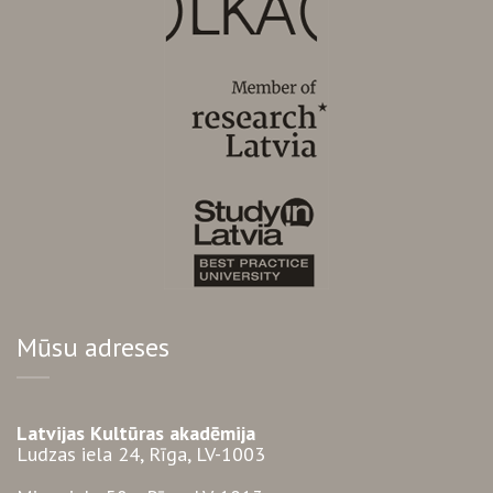
Mūsu adreses
Latvijas Kultūras akadēmija
Ludzas iela 24, Rīga, LV-1003