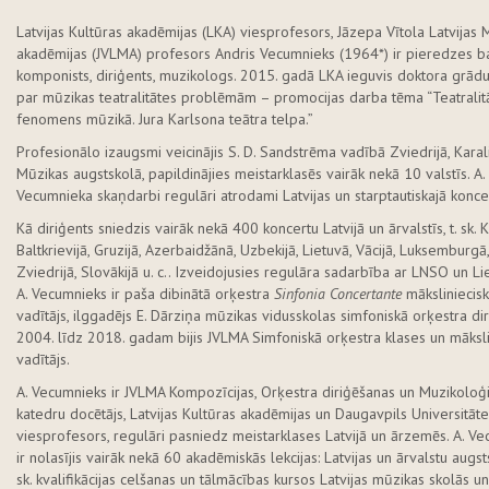
Latvijas Kultūras akadēmijas (LKA) viesprofesors, Jāzepa Vītola Latvijas 
akadēmijas (JVLMA) profesors Andris Vecumnieks (1964*) ir pieredzes b
komponists, diriģents, muzikologs. 2015. gadā LKA ieguvis doktora grād
par mūzikas teatralitātes problēmām – promocijas darba tēma “Teatralit
fenomens mūzikā. Jura Karlsona teātra telpa.”
Profesionālo izaugsmi veicinājis S. D. Sandstrēma vadībā Zviedrijā, Karal
Mūzikas augstskolā, papildinājies meistarklasēs vairāk nekā 10 valstīs. A.
Vecumnieka skaņdarbi regulāri atrodami Latvijas un starptautiskajā koncer
Kā diriģents sniedzis vairāk nekā 400 koncertu Latvijā un ārvalstīs, t. sk. Kr
Baltkrievijā, Gruzijā, Azerbaidžānā, Uzbekijā, Lietuvā, Vācijā, Luksemburgā,
Zviedrijā, Slovākijā u. c.. Izveidojusies regulāra sadarbība ar LNSO un Li
A. Vecumnieks ir paša dibinātā orķestra
Sinfonia Concertante
māksliniecisk
vadītājs, ilggadējs E. Dārziņa mūzikas vidusskolas simfoniskā orķestra dir
2004. līdz 2018. gadam bijis JVLMA Simfoniskā orķestra klases un māksli
vadītājs.
A. Vecumnieks ir JVLMA Kompozīcijas, Orķestra diriģēšanas un Muzikoloģi
katedru docētājs, Latvijas Kultūras akadēmijas un Daugavpils Universitāt
viesprofesors, regulāri pasniedz meistarklases Latvijā un ārzemēs. A. V
ir nolasījis vairāk nekā 60 akadēmiskās lekcijas: Latvijas un ārvalstu augsts
sk. kvalifikācijas celšanas un tālmācības kursos Latvijas mūzikas skolās un