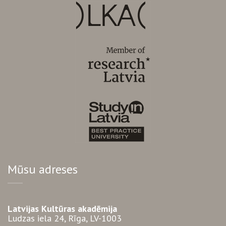
Mūsu adreses
Latvijas Kultūras akadēmija
Ludzas iela 24, Rīga, LV-1003