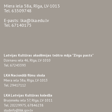
Miera iela 58a, Rīga, LV-1013
Tel. 63509748
E-pasts: lka@lka.edu.lv
Tel. 67140175
Latvijas Kultūras akadēmijas teātra māja "Zirgu pasts"
Dzirnavu iela 46, Rīga, LV-1010
Tel. 67243393
LKA Nacionālā filmu skola
Miera iela 58a, Rīga, LV-1013
Tel. 29417112
LKA Latvijas Kultūras koledža
Bruņinieku iela 57, Rīga, LV-1011
Tel. 20229975, 67846238
studinfo@lkk.gov.lv