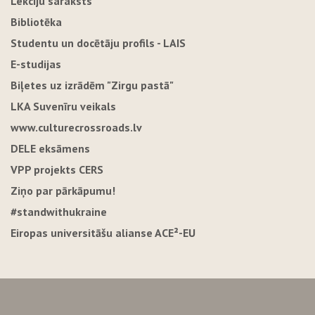
Lekciju saraksts
Bibliotēka
Studentu un docētāju profils - LAIS
E-studijas
Biļetes uz izrādēm "Zirgu pastā"
LKA Suvenīru veikals
www.culturecrossroads.lv
DELE eksāmens
VPP projekts CERS
Ziņo par pārkāpumu!
#standwithukraine
Eiropas universitāšu alianse ACE²-EU