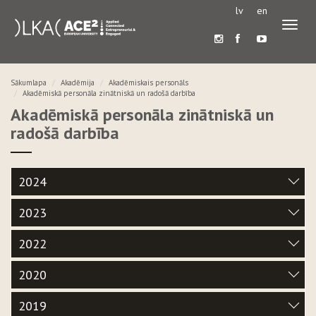
lv
en
Pārslē
navigā
Sākumlapa
Akadēmija
Akadēmiskais personāls
Akadēmiskā personāla zinātniskā un radošā darbība
Akadēmiskā personāla zinātniskā un
radošā darbība
2024
2023
2022
2020
2019