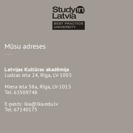
Mūsu adreses
Latvijas Kultūras akadēmija
Ludzas iela 24, Rīga, LV-1003
Miera iela 58a, Rīga, LV-1013
Tel. 63509748
E-pasts: lka@lka.edu.lv
Tel. 67140175