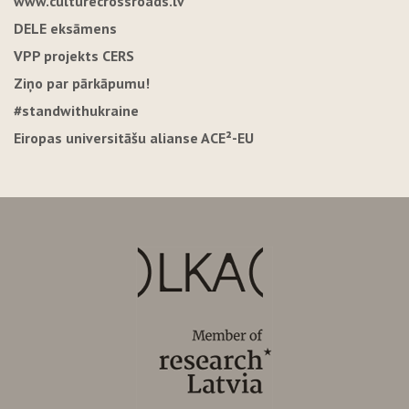
www.culturecrossroads.lv
DELE eksāmens
VPP projekts CERS
Ziņo par pārkāpumu!
#standwithukraine
Eiropas universitāšu alianse ACE²-EU