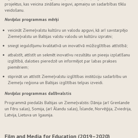
projektus, kas veicina zināšanu ieguvi, apmaiņu un sadarbības tīklu
veidošanu.
Nordplus
programmas mērķi
veicināt Ziemeļvalstu kultūru un valodu apguvi, kā arī savstarpējo
Ziemeļvalstu un Baltijas valstu valodu un kultūru izpratni;
sniegt ieguldījumu kvalitatīvā un inovatīvā mūžizglītības attīstībā;
atbalstīt, attīstīt un sekmēt inovatīvu rezultātu un pieeju izplatīšanu
izglītībā, daloties pieredzē un informējot par labas prakses
piemēriem;
stiprināt un attīstīt Ziemeļvalstu izglītības institūciju sadarbību un
Ziemeļu reģiona un Baltijas izglītības telpas izveidi.
Nordplus
programmas dalībvalstis
Programmā piedalās Baltijas un Ziemeļvalstis: Dānija (arī Grenlande
un Fēru salas), Somija, (arī Ālandu salas), Īslande, Norvēģija, Zviedrija,
Latvija, Lietuva un Igaunija.
Film and Media for Education
(2019–2020)