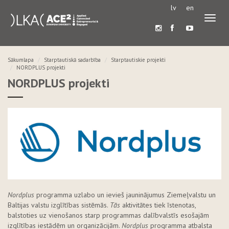
lv
en
Pārslē
navigā
Sākumlapa
Starptautiskā sadarbība
Starptautiskie projekti
NORDPLUS projekti
NORDPLUS projekti
Nordplus
programma uzlabo un ievieš jauninājumus Ziemeļvalstu un
Baltijas valstu izglītības sistēmās.
Tās
aktivitātes tiek īstenotas,
balstoties uz vienošanos starp programmas dalībvalstīs esošajām
izglītības iestādēm un organizācijām.
Nordplus
programma atbalsta