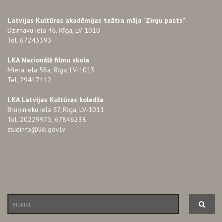
Latvijas Kultūras akadēmijas teātra māja "Zirgu pasts"
Dzirnavu iela 46, Rīga, LV-1010
Tel. 67243393
LKA Nacionālā filmu skola
Miera iela 58a, Rīga, LV-1013
Tel. 29417112
LKA Latvijas Kultūras koledža
Bruņinieku iela 57, Rīga, LV-1011
Tel. 20229975, 67846238
studinfo@lkk.gov.lv