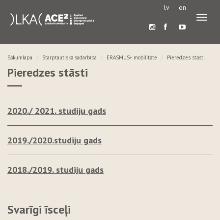
lv
en
Pārslē
navigā
Sākumlapa
Starptautiskā sadarbība
ERASMUS+ mobilitāte
Pieredzes stāsti
Pieredzes stāsti
2020./ 2021. studiju gads
2019./2020.studiju gads
2018./2019. studiju gads
Svarīgi īsceļi