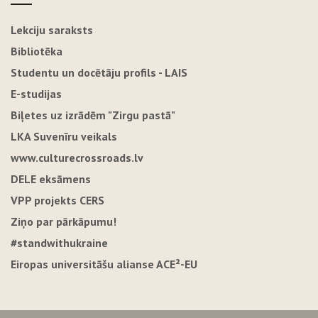
Lekciju saraksts
Bibliotēka
Studentu un docētāju profils - LAIS
E-studijas
Biļetes uz izrādēm "Zirgu pastā"
LKA Suvenīru veikals
www.culturecrossroads.lv
DELE eksāmens
VPP projekts CERS
Ziņo par pārkāpumu!
#standwithukraine
Eiropas universitāšu alianse ACE²-EU