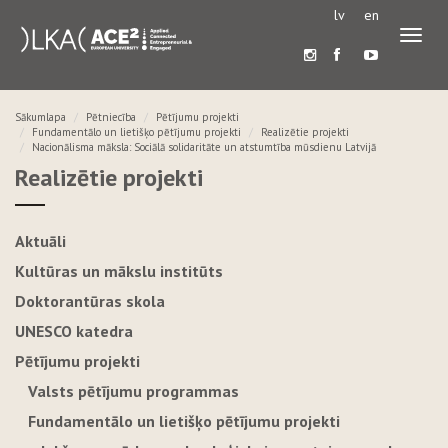
lv
en
Pārslē
navigā
Sākumlapa
Pētniecība
Pētījumu projekti
Fundamentālo un lietišķo pētījumu projekti
Realizētie projekti
Nacionālisma māksla: Sociālā solidaritāte un atstumtība mūsdienu Latvijā
Realizētie projekti
Aktuāli
Kultūras un mākslu institūts
Doktorantūras skola
UNESCO katedra
Pētījumu projekti
Valsts pētījumu programmas
Fundamentālo un lietišķo pētījumu projekti