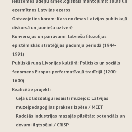
Iekšzemes ūdeņu arheoloģiskais mantojums: salas un
ezermītnes Latvijas ezeros
Gatavojoties karam: Kara nozīmes Latvijas publiskajā
diskursā un jauniešu uztverē
Konversijas un pārrāvumi: latviešu filozofijas
epistēmiskās stratēģijas padomju periodā (1944-
1991)
Publiskā runa Livonijas kultūrā: Politisks un sociāls
fenomens Eiropas performatīvajā tradīcijā (1200-
1600)
Realizētie projekti
Ceļā uz līdzdalīgu iesaisti muzejos: Latvijas
muzejpedagoģijas prakses izpēte / MEET
Radošās industrijas mazajās pilsētās: potenciāls un
devumi ilgtspējai / CRISP