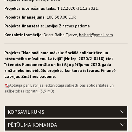
Projekta īstenošanas laiks:
1.12.2020.-31.12.2021.
Projekta finansējums:
100 389,00 EUR
Projekta finansētājs:
Latvijas Zinātnes padome
Kontaktinformācija:
Dr.art. Baiba Tjarve,
baibatj@gmail.com
Projekts “Nacionālisma māksla: Sociālā solidaritāte un
atstumtība mūsdienu Latvijā” (Nr. lzp-2020/2-0118) tiek
īstenots Fundamentālo un lietišķo pētījumu 2020. gada
zinātnieku individuālo projektu konkursa ietvaros. Finansē
Latvijas Zinātnes padome.
Aptauja par Latvijas iedzīvotāju sabiedrības solidaritātes un
sašķeltības izpratni
(3,9 MB)
KOPSAVILKUMS
PĒTĪJUMA KOMANDA