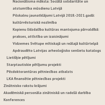
Nacionālisma māksla: Sociālā solidaritāte un
atstumtība mūsdienu Latvijā
Pilskalnu jaunatklājumi Latvijā 2018.-2021.gadā:
kultūrvēsturiskā nozīmība
Kopienu līdzdalība kultūras mantojuma pārvaldībā:
prakses, attīstība un izaicinājumi
Vidzemes Svētupe mītiskajā un reālajā kultūrtelpā
Apdraudēto Latvijas arheoloģisko senlietu katalogs
Lietišķie pētījumi
Starptautiskie pētījumu projekti
Pēcdoktorantūras pētniecības atbalsts
LKA finansētie pētniecības projekti
Zinātnisko rakstu krājumi
Akadēmiskā personāla zinātniskā un radošā darbība
Konferences