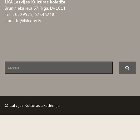
LKA Latvijas Kultūras koledža
Bruņinieku iela 57, Rīga, LV-1011
Tel. 20229975, 67846238
studinfo@lkk.gov.lv
© Latvijas Kultūras akadēmija