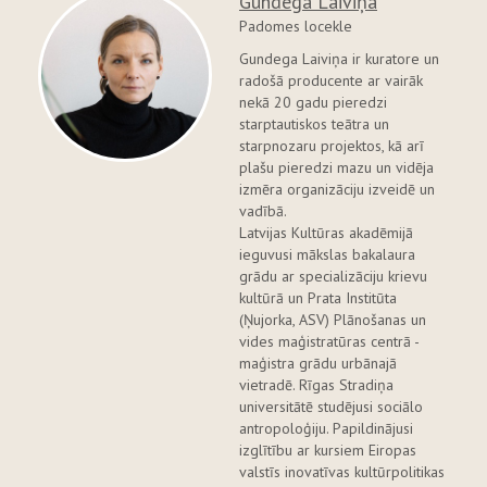
Gundega Laiviņa
Padomes locekle
Gundega Laiviņa ir kuratore un
radošā producente ar vairāk
nekā 20 gadu pieredzi
starptautiskos teātra un
starpnozaru projektos, kā arī
plašu pieredzi mazu un vidēja
izmēra organizāciju izveidē un
vadībā.
Latvijas Kultūras akadēmijā
ieguvusi mākslas bakalaura
grādu ar specializāciju krievu
kultūrā un Prata Institūta
(Ņujorka, ASV) Plānošanas un
vides maģistratūras centrā -
maģistra grādu urbānajā
vietradē. Rīgas Stradiņa
universitātē studējusi sociālo
antropoloģiju. Papildinājusi
izglītību ar kursiem Eiropas
valstīs inovatīvas kultūrpolitikas