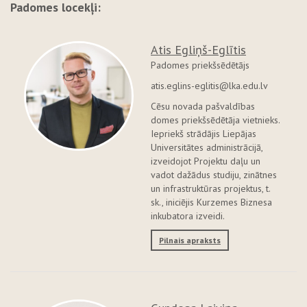
Padomes locekļi:
Atis Egliņš-Eglītis
Padomes priekšsēdētājs
atis.eglins-eglitis@lka.edu.lv
Cēsu novada pašvaldības
domes priekšsēdētāja vietnieks.
Iepriekš strādājis Liepājas
Universitātes administrācijā,
izveidojot Projektu daļu un
vadot dažādus studiju, zinātnes
un infrastruktūras projektus, t.
sk., iniciējis Kurzemes Biznesa
inkubatora izveidi.
Pilnais apraksts