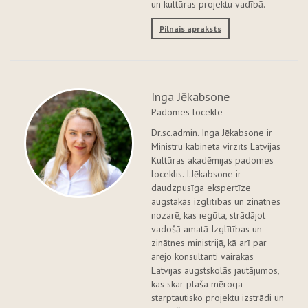
un kultūras projektu vadībā.
Pilnais apraksts
Inga Jēkabsone
Padomes locekle
Dr.sc.admin. Inga Jēkabsone ir
Ministru kabineta virzīts Latvijas
Kultūras akadēmijas padomes
loceklis. I.Jēkabsone ir
daudzpusīga ekspertīze
augstākās izglītības un zinātnes
nozarē, kas iegūta, strādājot
vadošā amatā Izglītības un
zinātnes ministrijā, kā arī par
ārējo konsultanti vairākās
Latvijas augstskolās jautājumos,
kas skar plaša mēroga
starptautisko projektu izstrādi un