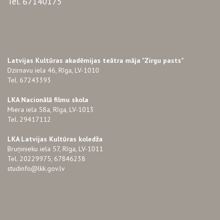
Tel. 67140175
Latvijas Kultūras akadēmijas teātra māja "Zirgu pasts"
Dzirnavu iela 46, Rīga, LV-1010
Tel. 67243393
LKA Nacionālā filmu skola
Miera iela 58a, Rīga, LV-1013
Tel. 29417112
LKA Latvijas Kultūras koledža
Bruņinieku iela 57, Rīga, LV-1011
Tel. 20229975, 67846238
studinfo@lkk.gov.lv