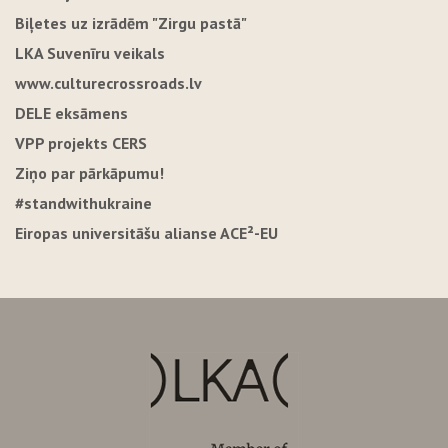
Biļetes uz izrādēm "Zirgu pastā"
LKA Suvenīru veikals
www.culturecrossroads.lv
DELE eksāmens
VPP projekts CERS
Ziņo par pārkāpumu!
#standwithukraine
Eiropas universitāšu alianse ACE²-EU