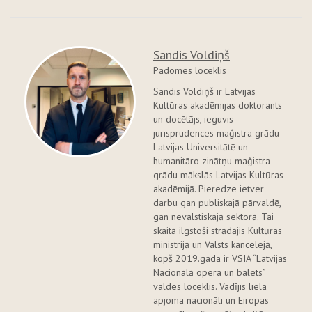
Sandis Voldiņš
Padomes loceklis
Sandis Voldiņš ir Latvijas
Kultūras akadēmijas doktorants
un docētājs, ieguvis
jurisprudences maģistra grādu
Latvijas Universitātē un
humanitāro zinātņu maģistra
grādu mākslās Latvijas Kultūras
akadēmijā. Pieredze ietver
darbu gan publiskajā pārvaldē,
gan nevalstiskajā sektorā. Tai
skaitā ilgstoši strādājis Kultūras
ministrijā un Valsts kancelejā,
kopš 2019.gada ir VSIA “Latvijas
Nacionālā opera un balets”
valdes loceklis. Vadījis liela
apjoma nacionāli un Eiropas