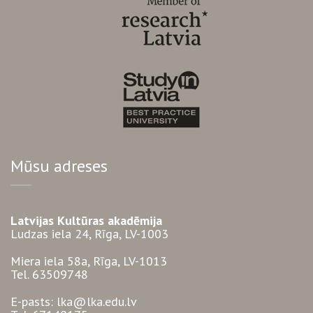
Mūsu adreses
Latvijas Kultūras akadēmija
Ludzas iela 24, Rīga, LV-1003
Miera iela 58a, Rīga, LV-1013
Tel. 63509748
E-pasts: lka@lka.edu.lv