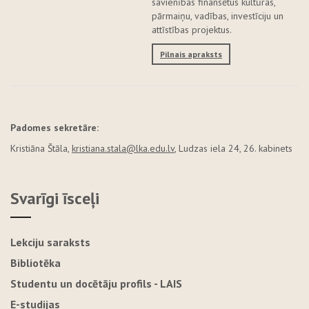
savienības finansētus kultūras,
pārmaiņu, vadības, investīciju un
attīstības projektus.
Pilnais apraksts
Padomes sekretāre:
Kristiāna Štāla,
kristiana.stala@lka.edu.lv
, Ludzas iela 24, 26. kabinets
Svarīgi īsceļi
Lekciju saraksts
Bibliotēka
Studentu un docētāju profils - LAIS
E-studijas