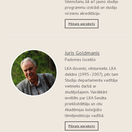
īstenošanu, kā arī jauno studiju
programmu izstrādi un studiju
virzienu akreditāciju.
Pilnais apraksts
Juris Goldmanis
Padomes loceklis
LKA docents, vēsturnieks. LKA
dekāns (1995–2007), pēc tam
Studiju departamenta vadītāja
vietnieks darbā ar
studējošajiem. Vairākkārt
ievēlēts par LKA Senāta
priekšsēdētāju un citu
Akadēmijas koleģiālo
lēmējinstitūciju vadībā.
Pilnais apraksts