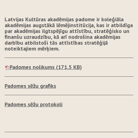
Latvijas Kultūras akadēmijas padome ir koleģiāla
akadēmijas augstākā lēmējinstitūcija, kas ir atbildīga
par akadēmijas ilgtspējīgu attīstību, stratēģisko un
finanšu uzraudzību, kā arī nodrošina akadēmijas
darbību atbilstoši tās attīstības stratēģijā
noteiktajiem mērķiem.
Padomes nolikums
(171,5 KB)
Padomes sēžu grafiks
Padomes sēžu protokoli