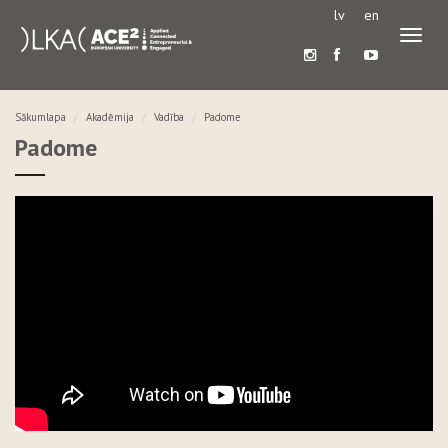
lv
en
Pārslē
navigā
Sākumlapa
Akadēmija
Vadība
Padome
Padome