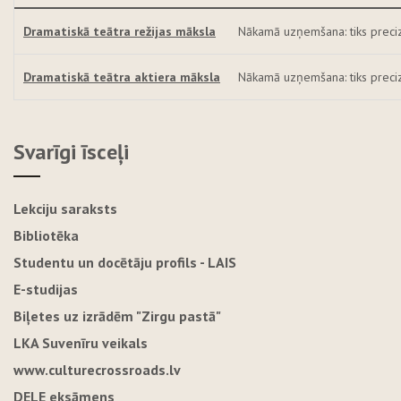
Dramatiskā teātra režijas māksla
Nākamā uzņemšana: tiks preci
Dramatiskā teātra aktiera māksla
Nākamā uzņemšana: tiks preci
Svarīgi īsceļi
Lekciju saraksts
Bibliotēka
Studentu un docētāju profils - LAIS
E-studijas
Biļetes uz izrādēm "Zirgu pastā"
LKA Suvenīru veikals
www.culturecrossroads.lv
DELE eksāmens