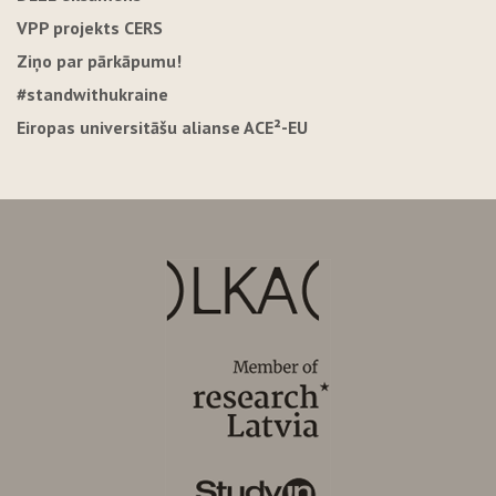
VPP projekts CERS
Ziņo par pārkāpumu!
#standwithukraine
Eiropas universitāšu alianse ACE²-EU