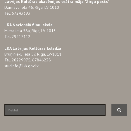
Latvijas Kultūras akadēmijas teātra māja "Zirgu pasts"
Dzirnavu iela 46, Rīga, LV-1010
Tel. 67243393
LKA Nacionālā filmu skola
Miera iela 58a, Rīga, LV-1013
Tel. 29417112
LKA Latvijas Kultūras koledža
Bruņinieku iela 57, Rīga, LV-1011
Tel. 20229975, 67846238
studinfo@lkk.gov.lv