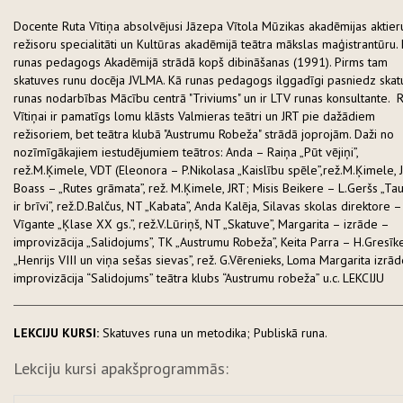
Docente Ruta Vītiņa absolvējusi Jāzepa Vītola Mūzikas akadēmijas aktier
režisoru specialitāti un Kultūras akadēmijā teātra mākslas maģistrantūru.
runas pedagogs Akadēmijā strādā kopš dibināšanas (1991). Pirms tam
skatuves runu docēja JVLMA. Kā runas pedagogs ilggadīgi pasniedz skat
runas nodarbības Mācību centrā "Triviums" un ir LTV runas konsultante. R
Vītiņai ir pamatīgs lomu klāsts Valmieras teātri un JRT pie dažādiem
režisoriem, bet teātra klubā "Austrumu Robeža" strādā joprojām. Daži no
nozīmīgākajiem iestudējumiem teātros: Anda – Raiņa „Pūt vējiņi”,
rež.M.Ķimele, VDT (Eleonora – P.Nikolasa „Kaislību spēle”,rež.M.Ķimele, 
Boass – „Rutes grāmata”, rež. M.Ķimele, JRT; Misis Beikere – L.Geršs „Ta
ir brīvi”, rež.D.Balčus, NT „Kabata”, Anda Kalēja, Silavas skolas direktore – 
Vīgante „Ķlase XX gs.”, rež.V.Lūriņš, NT „Skatuve”, Margarita – izrāde –
improvizācija „Salidojums”, TK „Austrumu Robeža”, Keita Parra – H.Gresīk
„Henrijs VIII un viņa sešas sievas”, rež. G.Vērenieks, Loma Margarita izrād
improvizācija “Salidojums” teātra klubs “Austrumu robeža” u.c. LEKCIJU
LEKCIJU KURSI:
Skatuves runa un metodika; Publiskā runa.
Lekciju kursi apakšprogrammās: