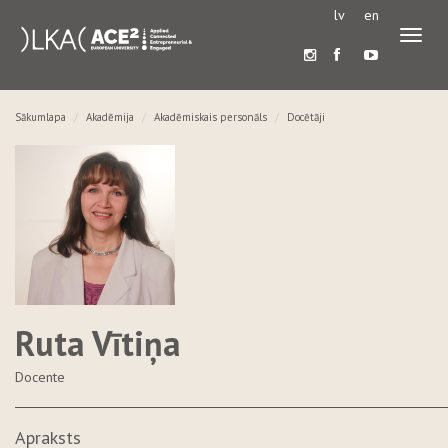
lv
en
Pārslē
navigā
Sākumlapa
Akadēmija
Akadēmiskais personāls
Docētāji
Ruta Vītiņa
Docente
Apraksts