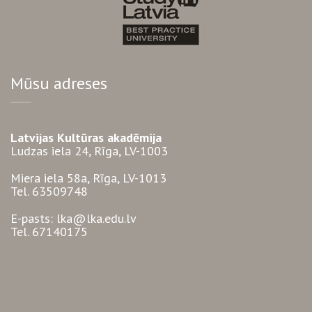
Mūsu adreses
Latvijas Kultūras akadēmija
Ludzas iela 24, Rīga, LV-1003
Miera iela 58a, Rīga, LV-1013
Tel. 63509748
E-pasts: lka@lka.edu.lv
Tel. 67140175