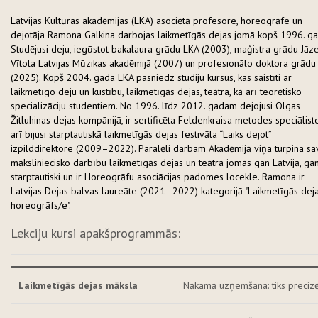
Latvijas Kultūras akadēmijas (LKA) asociētā profesore, horeogrāfe un
dejotāja Ramona Galkina darbojas laikmetīgās dejas jomā kopš 1996. ga
Studējusi deju, iegūstot bakalaura grādu LKA (2003), maģistra grādu Jāz
Vītola Latvijas Mūzikas akadēmijā (2007) un profesionālo doktora grādu
(2025). Kopš 2004. gada LKA pasniedz studiju kursus, kas saistīti ar
laikmetīgo deju un kustību, laikmetīgās dejas, teātra, kā arī teorētisko
specializāciju studentiem. No 1996. līdz 2012. gadam dejojusi Olgas
Žitluhinas dejas kompānijā, ir sertificēta Feldenkraisa metodes speciāliste
arī bijusi starptautiskā laikmetīgās dejas festivāla “Laiks dejot”
izpilddirektore (2009–2022). Paralēli darbam Akadēmijā viņa turpina sa
māksliniecisko darbību laikmetīgās dejas un teātra jomās gan Latvijā, ga
starptautiski un ir Horeogrāfu asociācijas padomes locekle. Ramona ir
Latvijas Dejas balvas laureāte (2021–2022) kategorijā "Laikmetīgās dej
horeogrāfs/e".
Lekciju kursi apakšprogrammās:
Laikmetīgās dejas māksla
Nākamā uzņemšana: tiks preciz