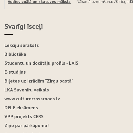
Audiovizuālā un skatuves māksla
Nākamā uzņemšana: 2026.gadā
Svarīgi īsceļi
Lekciju saraksts
Bibliotēka
Studentu un docētāju profils - LAIS
E-studijas
Biļetes uz izrādēm "Zirgu pastā"
LKA Suvenīru veikals
www.culturecrossroads.lv
DELE eksāmens
VPP projekts CERS
Ziņo par pārkāpumu!