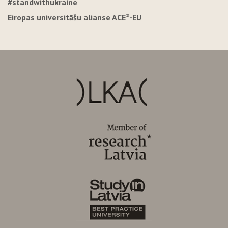
#standwithukraine
Eiropas universitāšu alianse ACE²-EU