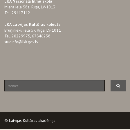
LKA Nacionālā filmu skola
Miera iela 58a, Rīga, LV-1013
Tel. 29417112
LKA Latvijas Kultūras koledža
Bruņinieku iela 57, Rīga, LV-1011
Tel. 20229975, 67846238
studinfo@lkk.gov.lv
© Latvijas Kultūras akadēmija