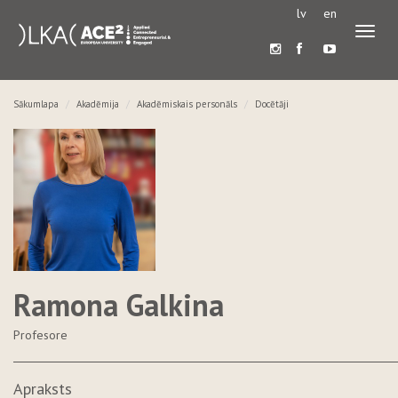
lv
en
Pārslē
navigā
Sākumlapa
Akadēmija
Akadēmiskais personāls
Docētāji
Ramona Galkina
Profesore
Apraksts