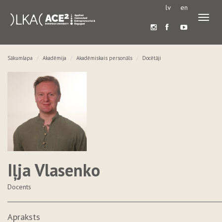
lv
en
Pārslē
navigā
Sākumlapa
Akadēmija
Akadēmiskais personāls
Docētāji
Iļja Vlasenko
Docents
Apraksts