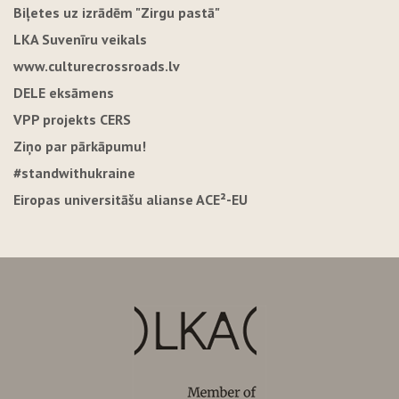
Biļetes uz izrādēm "Zirgu pastā"
LKA Suvenīru veikals
www.culturecrossroads.lv
DELE eksāmens
VPP projekts CERS
Ziņo par pārkāpumu!
#standwithukraine
Eiropas universitāšu alianse ACE²-EU