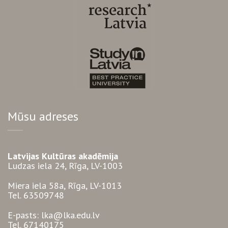
Mūsu adreses
Latvijas Kultūras akadēmija
Ludzas iela 24, Rīga, LV-1003
Miera iela 58a, Rīga, LV-1013
Tel. 63509748
E-pasts: lka@lka.edu.lv
Tel. 67140175