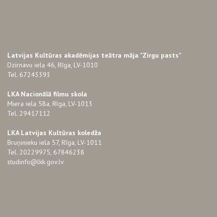
Latvijas Kultūras akadēmijas teātra māja "Zirgu pasts"
Dzirnavu iela 46, Rīga, LV-1010
Tel. 67243393
LKA Nacionālā filmu skola
Miera iela 58a, Rīga, LV-1013
Tel. 29417112
LKA Latvijas Kultūras koledža
Bruņinieku iela 57, Rīga, LV-1011
Tel. 20229975, 67846238
studinfo@lkk.gov.lv