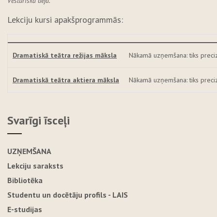
Vēsturiskā deja.
Lekciju kursi apakšprogrammās:
Dramatiskā teātra režijas māksla
Nākamā uzņemšana: tiks preci
Dramatiskā teātra aktiera māksla
Nākamā uzņemšana: tiks preci
Svarīgi īsceļi
UZŅEMŠANA
Lekciju saraksts
Bibliotēka
Studentu un docētāju profils - LAIS
E-studijas