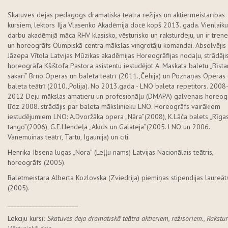
Skatuves dejas pedagogs dramatiskā teātra režijas un aktiermeistarības
kursiem, lektors Iļja Vlasenko Akadēmijā docē kopš 2013. gada. Vienlaiku
darbu akadēmijā māca RHV klasisko, vēsturisko un raksturdeju, un ir trene
un horeogrāfs Olimpiskā centra mākslas vingrotāju komandai. Absolvējis
Jāzepa Vītola Latvijas Mūzikas akadēmijas Horeogrāfijas nodaļu, strādāji
horeogrāfa Kšištofa Pastora asistentu iestudējot A. Maskata baletu „Bīst
sakari” Brno Operas un baleta teātrī (2011.,Čehija) un Poznaņas Operas
baleta teātrī (2010.,Polija). No 2013.gada - LNO baleta repetitors. 2008
2012 Deju mākslas amatieru un profesionāļu (DMAPA) galvenais horeog
līdz 2008. strādājis par baleta mākslinieku LNO. Horeogrāfs vairākiem
iestudējumiem LNO: A.Dvoržāka opera „Nāra”(2008), K.Lāča balets „Rīga
tango”(2006), G.F.Hendeļa „Akīds un Galateja”(2005. LNO un 2006.
Vanemuinas teātrī, Tartu, Igaunija) un citi.
Henrika Ibsena lugas „Nora” (Leļļu nams) Latvijas Nacionālais teātris,
horeogrāfs (2005).
Baletmeistara Alberta Kozlovska (Zviedrija) piemiņas stipendijas laureāt
(2005).
_______________________
Lekciju kursi
: Skatuves deja dramatiskā teātra aktieriem, režisoriem., Rakstur