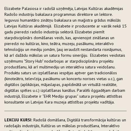
Elizabete Palasiosa ir radošā uzņēmēja, Latvijas Kultūras akadēmijas
Radošo industriju bakalaura programmas direktore un lektore.
Ieguvusi humanitāro zinātņu bakalaura un maģistra grādus mākslās
Latvijas Kultūras akadēmijā. Elizabete ir producente ar vairāk nekā 15
gadu pieredzi radošo industriju sektorā. Elizabetei piemīt
starpdisciplinārs domāšanas veids, kas, apvienojot zināšanas un
pieredzi no kultūras, kino, teātra, muzeju, pasākumu, interaktīvo
tehnoloģiju un mediju jomām, ļauj ieraudzīt nestandarta risinājumus,
kā arī dažādu mākslas un satura formu sinerģiju. Elizabetes veidotais
uzņēmums "Story Hub" nodarbojas ar starpdisciplināru projektu
producēšanu, kā arī multimediju un interaktīva satura veidošanu.
Produktu saturs un izplatīšanas iespējas aptver gan tradicionālos
(kinoteātris, televīzija, pasākumu un koncertu norises vietas u.c.), gan
digitālos (aplikācijas, mājaslapas, papildinātā un virtuālā realitāte,
digitālas spēles u.c.) izplatīšanas kanālus. Paralēli ilggadējam darbam
industrijā, Elizabete ir “EHR Mediju grupas” satura projektu attīstības
konsultante un Latvijas Kara muzeja attīstības projektu vadītāja.
LEKCIJU KURSI:
Radošā domāšana, Digitālā transformācija kultūras un
radošajās industrijās, Kultūras un mākslas producēšana, Interaktīvo