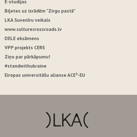
E-studijas
Biļetes uz izrādēm "Zirgu pastā"
LKA Suvenīru veikals
www.culturecrossroads.lv
DELE eksāmens
VPP projekts CERS
Ziņo par pārkāpumu!
#standwithukraine
Eiropas universitāšu alianse ACE²-EU