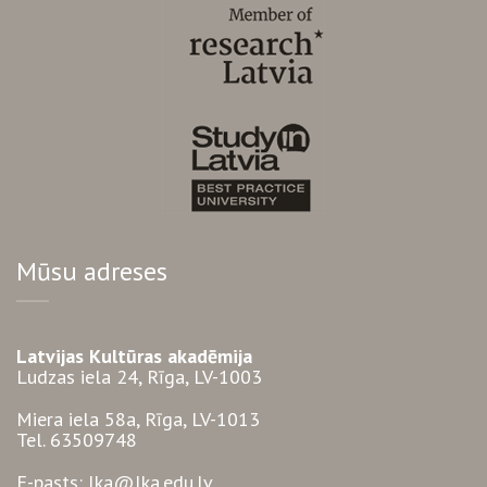
Mūsu adreses
Latvijas Kultūras akadēmija
Ludzas iela 24, Rīga, LV-1003
Miera iela 58a, Rīga, LV-1013
Tel. 63509748
E-pasts: lka@lka.edu.lv