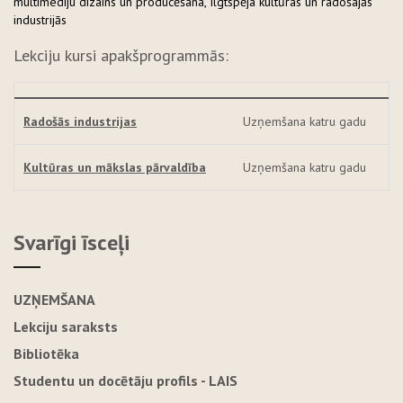
multimediju dizains un producēšana, Ilgtspēja kultūras un radošajās
industrijās
Lekciju kursi apakšprogrammās:
Radošās industrijas
Uzņemšana katru gadu
Kultūras un mākslas pārvaldība
Uzņemšana katru gadu
Svarīgi īsceļi
UZŅEMŠANA
Lekciju saraksts
Bibliotēka
Studentu un docētāju profils - LAIS