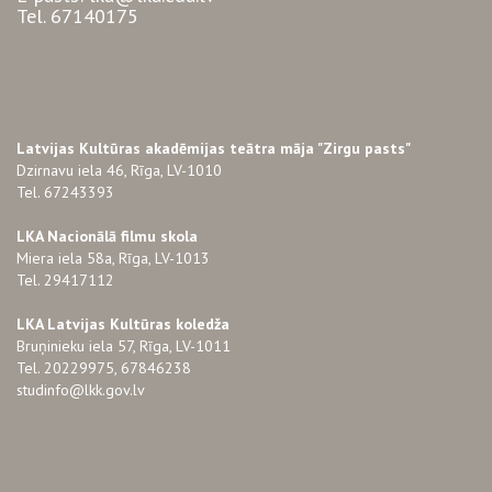
Tel. 67140175
Latvijas Kultūras akadēmijas teātra māja "Zirgu pasts"
Dzirnavu iela 46, Rīga, LV-1010
Tel. 67243393
LKA Nacionālā filmu skola
Miera iela 58a, Rīga, LV-1013
Tel. 29417112
LKA Latvijas Kultūras koledža
Bruņinieku iela 57, Rīga, LV-1011
Tel. 20229975, 67846238
studinfo@lkk.gov.lv