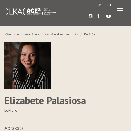
lv
en
Pārslē
navigā
Sākumlapa
Akadēmija
Akadēmiskais personāls
Docētāji
Elizabete Palasiosa
Lektore
Apraksts