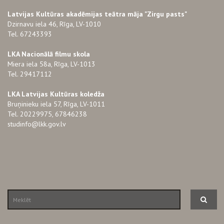
Latvijas Kultūras akadēmijas teātra māja "Zirgu pasts"
Dzirnavu iela 46, Rīga, LV-1010
Tel. 67243393
LKA Nacionālā filmu skola
Miera iela 58a, Rīga, LV-1013
Tel. 29417112
LKA Latvijas Kultūras koledža
Bruņinieku iela 57, Rīga, LV-1011
Tel. 20229975, 67846238
studinfo@lkk.gov.lv