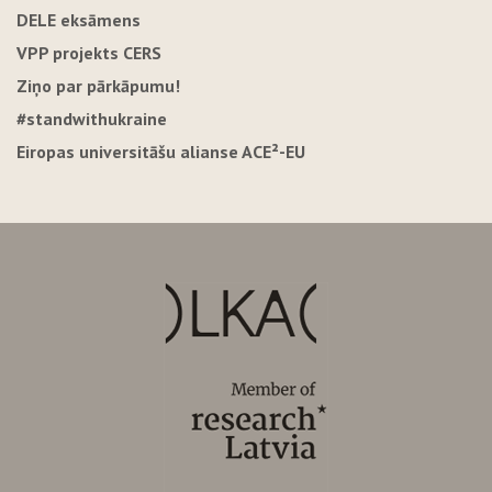
DELE eksāmens
VPP projekts CERS
Ziņo par pārkāpumu!
#standwithukraine
Eiropas universitāšu alianse ACE²-EU