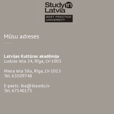
Mūsu adreses
Latvijas Kultūras akadēmija
Ludzas iela 24, Rīga, LV-1003
Miera iela 58a, Rīga, LV-1013
Tel. 63509748
E-pasts: lka@lka.edu.lv
Tel. 67140175