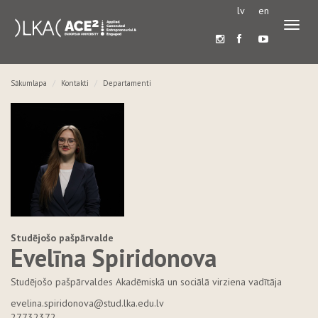
lv
en
Pārslē
navigā
Sākumlapa
Kontakti
Departamenti
Studējošo pašpārvalde
Evelīna Spiridonova
Studējošo pašpārvaldes Akadēmiskā un sociālā virziena vadītāja
evelina.spiridonova@stud.lka.edu.lv
27732372