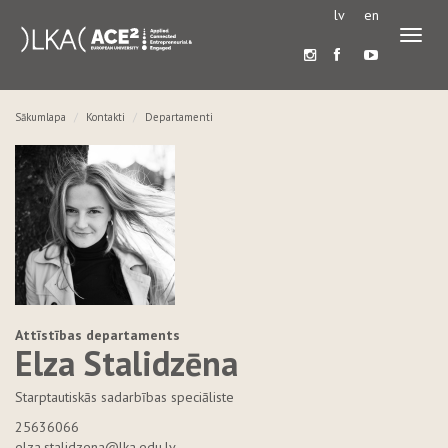
lv
en
Pārslē
navigā
Sākumlapa
Kontakti
Departamenti
Attīstības departaments
Elza Stalidzēna
Starptautiskās sadarbības speciāliste
25636066
elza.stalidzena@lka.edu.lv