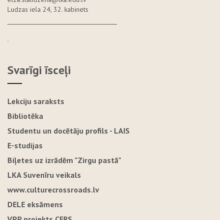
Ludzas iela 24, 32. kabinets
.
Svarīgi īsceļi
Lekciju saraksts
Bibliotēka
Studentu un docētāju profils - LAIS
E-studijas
Biļetes uz izrādēm "Zirgu pastā"
LKA Suvenīru veikals
www.culturecrossroads.lv
DELE eksāmens
VPP projekts CERS