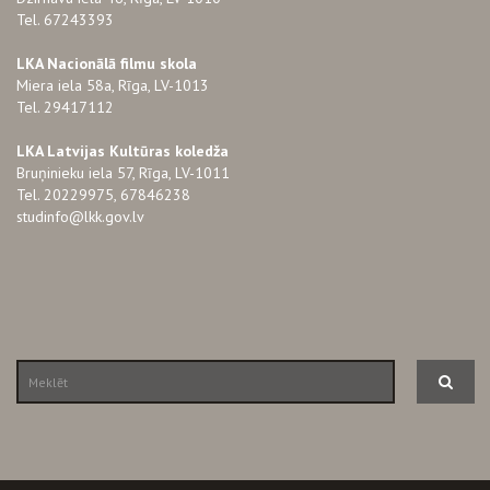
Tel. 67243393
LKA Nacionālā filmu skola
Miera iela 58a, Rīga, LV-1013
Tel. 29417112
LKA Latvijas Kultūras koledža
Bruņinieku iela 57, Rīga, LV-1011
Tel. 20229975, 67846238
studinfo@lkk.gov.lv