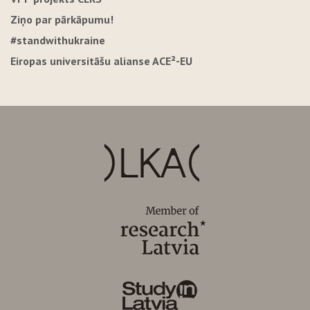
Ziņo par pārkāpumu!
#standwithukraine
Eiropas universitāšu alianse ACE²-EU