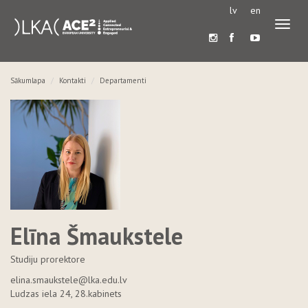
lv
en
Pārslē
navigā
Sākumlapa
Kontakti
Departamenti
Elīna Šmaukstele
Studiju prorektore
elina.smaukstele@lka.edu.lv
Ludzas iela 24, 28.kabinets