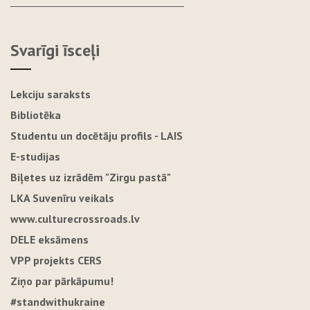
Svarīgi īsceļi
Lekciju saraksts
Bibliotēka
Studentu un docētāju profils - LAIS
E-studijas
Biļetes uz izrādēm "Zirgu pastā"
LKA Suvenīru veikals
www.culturecrossroads.lv
DELE eksāmens
VPP projekts CERS
Ziņo par pārkāpumu!
#standwithukraine