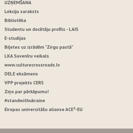
UZŅEMŠANA
Lekciju saraksts
Bibliotēka
Studentu un docētāju profils - LAIS
E-studijas
Biļetes uz izrādēm "Zirgu pastā"
LKA Suvenīru veikals
www.culturecrossroads.lv
DELE eksāmens
VPP projekts CERS
Ziņo par pārkāpumu!
#standwithukraine
Eiropas universitāšu alianse ACE²-EU