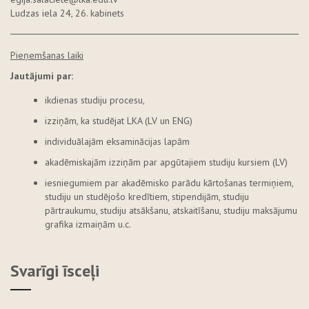
Ludzas iela 24, 26. kabinets
Pieņemšanas laiki
Jautājumi par:
ikdienas studiju procesu,
izziņām, ka studējat LKA (LV un ENG)
individuālajām eksaminācijas lapām
akadēmiskajām izziņām par apgūtajiem studiju kursiem (LV)
iesniegumiem par akadēmisko parādu kārtošanas termiņiem,
studiju un studējošo kredītiem, stipendijām, studiju
pārtraukumu, studiju atsākšanu, atskaitīšanu, studiju maksājumu
grafika izmaiņām u.c.
Svarīgi īsceļi