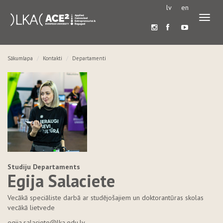
lv
en
Pārslē
navigā
Sākumlapa
Kontakti
Departamenti
Studiju Departaments
Egija Salaciete
Vecākā speciāliste darbā ar studējošajiem un doktorantūras skolas
vecākā lietvede
egija.salaciete@lka.edu.lv