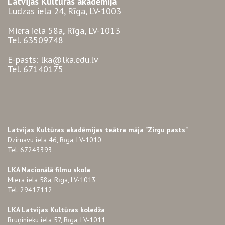
Latvijas Kultūras akadēmija
Ludzas iela 24, Rīga, LV-1003
Miera iela 58a, Rīga, LV-1013
Tel. 63509748
E-pasts: lka@lka.edu.lv
Tel. 67140175
Latvijas Kultūras akadēmijas teātra māja "Zirgu pasts"
Dzirnavu iela 46, Rīga, LV-1010
Tel. 67243393
LKA Nacionālā filmu skola
Miera iela 58a, Rīga, LV-1013
Tel. 29417112
LKA Latvijas Kultūras koledža
Bruņinieku iela 57, Rīga, LV-1011