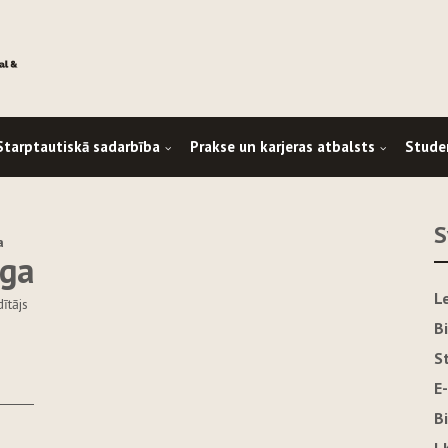
Starptautiskā sadarbība
Prakse un karjeras atbalsts
Stude
S
a
aga
L
ītājs
B
S
E
B