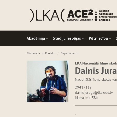
Akadēmija
Studiju iespējas
Pētniecība
Sākumlapa
Kontakti
Departamenti
LKA Nacionālā filmu skol
Dainis Jur
Nacionālās filmu skolas vad
29417112
dainis.juraga@lka.edu.lv
Miera iela 58a
.