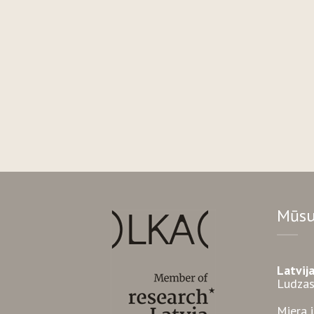
Mūsu
Latvij
Ludzas
Miera 