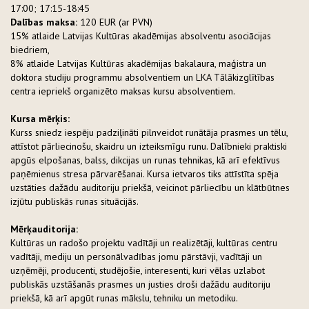
17:00; 17:15-18:45
Dalības maksa:
120 EUR (ar PVN)
15% atlaide Latvijas Kultūras akadēmijas absolventu asociācijas
biedriem,
8% atlaide Latvijas Kultūras akadēmijas bakalaura, maģistra un
doktora studiju programmu absolventiem un LKA Tālākizglītības
centra iepriekš organizēto maksas kursu absolventiem.
Kursa mērķis:
Kurss sniedz iespēju padziļināti pilnveidot runātāja prasmes un tēlu,
attīstot pārliecinošu, skaidru un izteiksmīgu runu. Dalībnieki praktiski
apgūs elpošanas, balss, dikcijas un runas tehnikas, kā arī efektīvus
paņēmienus stresa pārvarēšanai. Kursa ietvaros tiks attīstīta spēja
uzstāties dažādu auditoriju priekšā, veicinot pārliecību un klātbūtnes
izjūtu publiskās runas situācijās.
Mērķauditorija:
Kultūras un radošo projektu vadītāji un realizētāji, kultūras centru
vadītāji, mediju un personālvadības jomu pārstāvji, vadītāji un
uzņēmēji, producenti, studējošie, interesenti, kuri vēlas uzlabot
publiskās uzstāšanās prasmes un justies droši dažādu auditoriju
priekšā, kā arī apgūt runas mākslu, tehniku un metodiku.