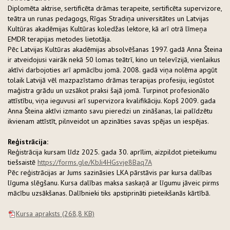
Diplomēta aktrise, sertificēta drāmas terapeite, sertificēta supervizore,
teātra un runas pedagogs, Rīgas Stradiņa universitātes un Latvijas
Kultūras akadēmijas Kultūras koledžas lektore, kā arī otrā līmeņa
EMDR terapijas metodes lietotāja.
Pēc Latvijas Kultūras akadēmijas absolvēšanas 1997. gadā Anna Šteina
ir atveidojusi vairāk nekā 50 lomas teātrī, kino un televīzijā, vienlaikus
aktīvi darbojoties arī apmācību jomā. 2008. gadā viņa nolēma apgūt
tolaik Latvijā vēl mazpazīstamo drāmas terapijas profesiju, iegūstot
maģistra grādu un uzsākot praksi šajā jomā. Turpinot profesionālo
attīstību, viņa ieguvusi arī supervizora kvalifikāciju. Kopš 2009. gada
Anna Šteina aktīvi izmanto savu pieredzi un zināšanas, lai palīdzētu
ikvienam attīstīt, pilnveidot un apzināties savas spējas un iespējas.
Reģistrācija:
Reģistrācija kursam līdz 2025. gada 30. aprīlim, aizpildot pieteikumu
tiešsaistē
https://forms.gle/KbJi4HGsvje8Baq7A
Pēc reģistrācijas ar Jums sazināsies LKA pārstāvis par kursa dalības
līguma slēgšanu. Kursa dalības maksa saskaņā ar līgumu jāveic pirms
mācību uzsākšanas. Dalībnieki tiks apstiprināti pieteikšanās kārtībā.
Kursa apraksts
(268,8 KB)