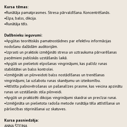
Kursa tēmas:
•
Runātāja pamatprasmes. Stresa pārvaldīšana. Koncentrēšanās.
•
Elpa, balss, dikcija.
•
Runātāja tēls.
Dalībnieku ieguvumi:
•
Apgūtas teorētiskās pamatnostādnes par efektīvu informācijas
nodošanu dažādām auditorijām.
•
Izprasti un praktiski izmēģināti stresa un uztraukuma pārvarēšanas
paņēmieni publiskās uzstāšanās laikā.
•
Apgūti un pielietoti elpošanas vingrinājumi, kas palīdz runas
stabilitātei un balss kontrolei.
•
Izmēģināti un pilnveidoti balss nostādīšanas un trenēšanas
vingrinājumi, lai uzlabotu runas skanējumu un izteiksmību.
•
Attīstīta pašnovērošanas un pašanalīzes prasme, kas veicina apzinātu
runas un uzstāšanās stila pilnveidi.
•
Apgūti un praktizēti dikcijas vingrinājumi skaidrai un precīzai runai.
•
Izmēģināta un pielietota radoša metode runātāja tēla attīstīšanai un
pārliecības stiprināšanai uz skatuves.
Kursa pasniedzēja:
ANNA ŠTEINA