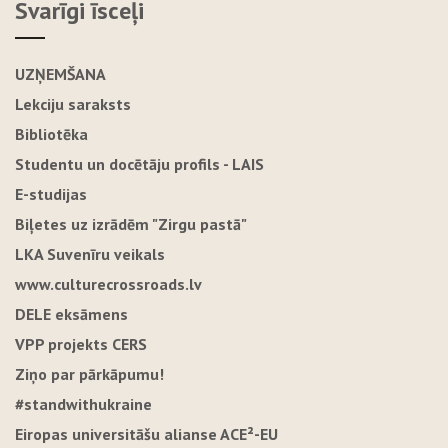
Svarīgi īsceļi
UZŅEMŠANA
Lekciju saraksts
Bibliotēka
Studentu un docētāju profils - LAIS
E-studijas
Biļetes uz izrādēm "Zirgu pastā"
LKA Suvenīru veikals
www.culturecrossroads.lv
DELE eksāmens
VPP projekts CERS
Ziņo par pārkāpumu!
#standwithukraine
Eiropas universitāšu alianse ACE²-EU