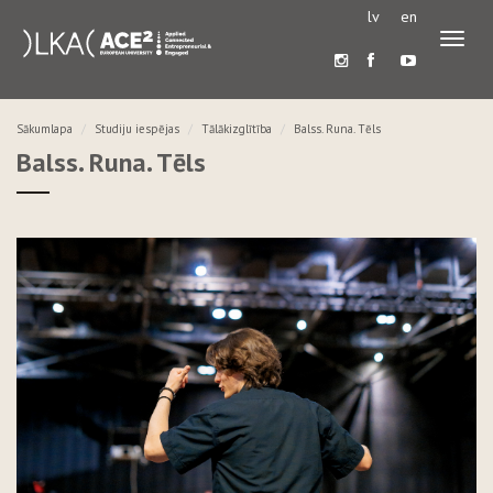
lv
en
Pārslē
navigā
Sākumlapa
Studiju iespējas
Tālākizglītība
Balss. Runa. Tēls
Balss. Runa. Tēls