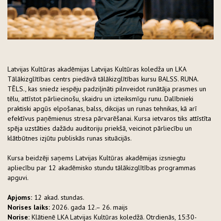
Latvijas Kultūras akadēmijas Latvijas Kultūras koledža un LKA
Tālākizglītības centrs piedāvā tālākizglītības kursu BALSS. RUNA.
TĒLS., kas sniedz iespēju padziļināti pilnveidot runātāja prasmes un
tēlu, attīstot pārliecinošu, skaidru un izteiksmīgu runu. Dalībnieki
praktiski apgūs elpošanas, balss, dikcijas un runas tehnikas, kā arī
efektīvus paņēmienus stresa pārvarēšanai. Kursa ietvaros tiks attīstīta
spēja uzstāties dažādu auditoriju priekšā, veicinot pārliecību un
klātbūtnes izjūtu publiskās runas situācijās.
Kursa beidzēji saņems Latvijas Kultūras akadēmijas izsniegtu
apliecību par 12 akadēmisko stundu tālākizglītības programmas
apguvi.
Apjoms:
12 akad. stundas.
Norises laiks:
2026. gada 12.– 26. maijs
Norise:
Klātienē LKA Latvijas Kultūras koledžā. Otrdienās, 15:30-