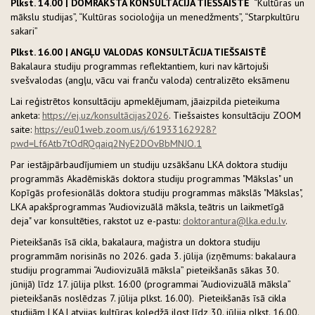
Plkst. 14.00 | DOMRAKSTA KONSULTĀCIJA TIEŠSAISTĒ
“Kultūras un
mākslu studijas”, “Kultūras socioloģija un menedžments”, “Starpkultūru
sakari”
Plkst. 16.00 | ANGĻU VALODAS KONSULTĀCIJA TIEŠSAISTĒ
Bakalaura studiju programmas reflektantiem, kuri nav kārtojuši
svešvalodas (angļu, vācu vai franču valoda) centralizēto eksāmenu
Lai reģistrētos konsultāciju apmeklējumam, jāaizpilda pieteikuma
anketa:
https://ej.uz/konsultācijas2026
. Tiešsaistes konsultāciju ZOOM
saite:
https://eu01web.zoom.us/j/61933162928?
pwd=Lf6Atb7tOdRQqaiq2NyE2DOvBbMNJO.1
Par iestājpārbaudījumiem un studiju uzsākšanu LKA doktora studiju
programmās Akadēmiskās doktora studiju programmas "Mākslas" un
Kopīgās profesionālās doktora studiju programmas mākslās "Mākslas",
LKA apakšprogrammas "Audiovizuālā māksla, teātris un laikmetīgā
deja" var konsultēties, rakstot uz e-pastu:
doktorantura@lka.edu.lv
.
Pieteikšanās īsā cikla, bakalaura, maģistra un doktora studiju
programmām norisinās no 2026. gada 3. jūlija (izņēmums: bakalaura
studiju programmai “Audiovizuālā māksla” pieteikšanās sākas 30.
jūnijā) līdz 17. jūlija plkst. 16:00 (programmai “Audiovizuālā māksla”
pieteikšanās noslēdzas 7. jūlija plkst. 16.00). Pieteikšanās īsā cikla
studijām LKA Latvijas kultūras koledžā ilgst līdz 30. jūlija plkst. 16.00.