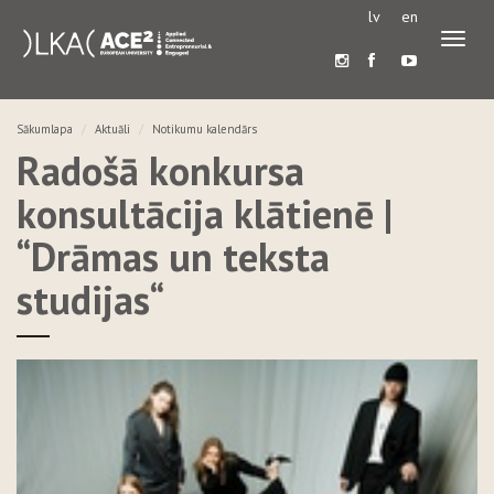
lv
en
Pārslē
navigā
Sākumlapa
Aktuāli
Notikumu kalendārs
Radošā konkursa
konsultācija klātienē |
“Drāmas un teksta
studijas“