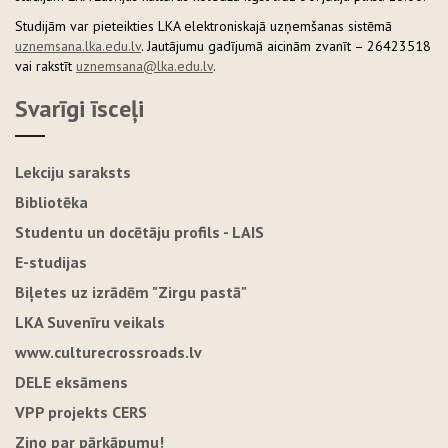
Studijām var pieteikties LKA elektroniskajā uzņemšanas sistēmā
uznemsana.lka.edu.lv
. Jautājumu gadījumā aicinām zvanīt – 26423518
vai rakstīt
uznemsana@lka.edu.lv
.
Svarīgi īsceļi
Lekciju saraksts
Bibliotēka
Studentu un docētāju profils - LAIS
E-studijas
Biļetes uz izrādēm "Zirgu pastā"
LKA Suvenīru veikals
www.culturecrossroads.lv
DELE eksāmens
VPP projekts CERS
Ziņo par pārkāpumu!