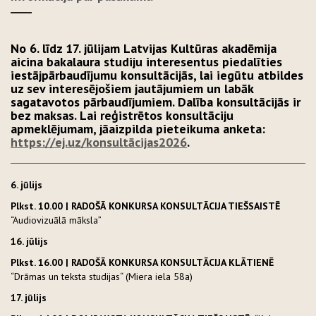
No 6. līdz 17. jūlijam Latvijas Kultūras akadēmija
aicina bakalaura studiju interesentus piedalīties
iestājpārbaudījumu konsultācijās, lai iegūtu atbildes
uz sev interesējošiem jautājumiem un labāk
sagatavotos pārbaudījumiem. Dalība konsultācijās ir
bez maksas. Lai reģistrētos konsultāciju
apmeklējumam, jāaizpilda pieteikuma anketa:
https://ej.uz/konsultācijas2026
.
6. jūlijs
Plkst. 10.00 | RADOŠĀ KONKURSA KONSULTĀCIJA TIEŠSAISTĒ
“Audiovizuālā māksla”
16. jūlijs
Plkst. 16.00 | RADOŠĀ KONKURSA KONSULTĀCIJA KLĀTIENĒ
“Drāmas un teksta studijas“ (Miera iela 58a)
17. jūlijs