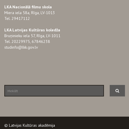
LKA Nacionālā filmu skola
Miera iela 58a, Rīga, LV-1013
Tel. 29417112
LKA Latvijas Kultūras koledža
Bruņinieku iela 57, Rīga, LV-1011
Tel. 20229975, 67846238
studinfo@lkk.gov.lv
© Latvijas Kultūras akadēmija